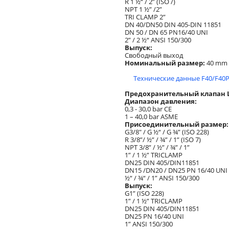
R 1 ½“ / 2” (ISO /)
NPT 1 ½” /2”
TRI CLAMP 2”
DN 40/DN50 DIN 405-DIN 11851
DN 50 / DN 65 PN16/40 UNI
2” / 2 ½“ ANSI 150/300
Выпуск:
Свободный выход
Номинальный размер:
40 mm
Технические данные F40/F40P
Предохранительный клапан L
Диапазон давления:
0,3 - 30,0 bar CE
1 – 40,0 bar ASME
Присоединительный размер:
G3/8" / G ½“ / G ¾” (ISO 228)
R 3/8”/ ½” / ¾” / 1” (ISO 7)
NPT 3/8” / ½” / ¾” / 1”
1” / 1 ½” TRICLAMP
DN25 DIN 405/DIN11851
DN15 /DN20 / DN25 PN 16/40 UNI
½“ / ¾“ / 1” ANSI 150/300
Выпуск:
G1” (ISO 228)
1” / 1 ½” TRICLAMP
DN25 DIN 405/DIN11851
DN25 PN 16/40 UNI
1” ANSI 150/300