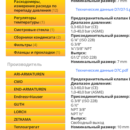
Номинальный размер:
7 mm
Расходомеры,
измерение расхода по
Технические данные D7/D7-S.
перепаду давления
12
Регуляторы
Предохранительный клапан L
температуры
1
Диапазон давления:
0,3-60,0 bar (CE)
Смотровые стекла
1
1,0-40,0 bar (ASME)
Присоединительный размер:
Сборники конденсата
2
G ¼” (ISO 228)
G 3/8“
Фильтры
4
¼"/3/8" NPT
Фланцы и прокладки
1
Выпуск:
G1/2” (ISO 228)
Номинальный размер:
7 mm
производитель
Технические данные D7C.pdf
ARI-ARMATUREN
Предохранительный клапан L
CMO
Диапазон давления:
0,3-60,0 bar (CE)
END-ARMATUREN
1,0-40,0 bar (ASME)
Присоединительный размер:
Endress+Hauser
G 3/8“ (ISO 228)
GUTH
G ½“
NPT 3/8“
LORCH
NPT ½“
Выпуск:
ZETKAMA
Свободный выход
Номинальный размер:
10 mm
Теплоагрегат