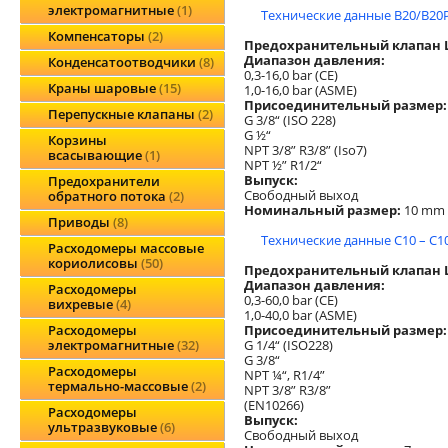
электромагнитные
1
Технические данные B20/B20P
Компенсаторы
2
Предохранительный клапан Lo
Диапазон давления:
Конденсатоотводчики
8
0,3-16,0 bar (CE)
Краны шаровые
15
1,0-16,0 bar (ASME)
Присоединительный размер:
Перепускные клапаны
2
G 3/8“ (ISO 228)
G ½“
Корзины
NPT 3/8” R3/8” (Iso7)
всасывающие
1
NPT ½” R1/2“
Выпуск:
Предохранители
Свободный выход
обратного потока
2
Номинальный размер:
10 mm
Приводы
8
Технические данные C10 – C10
Расходомеры массовые
кориолисовы
50
Предохранительный клапан L
Диапазон давления:
Расходомеры
0,3-60,0 bar (CE)
вихревые
4
1,0-40,0 bar (ASME)
Присоединительный размер:
Расходомеры
G 1/4“ (ISO228)
электромагнитные
32
G 3/8“
Расходомеры
NPT ¼“, R1/4”
термально-массовые
2
NPT 3/8” R3/8”
(EN10266)
Расходомеры
Выпуск:
ультразвуковые
6
Свободный выход