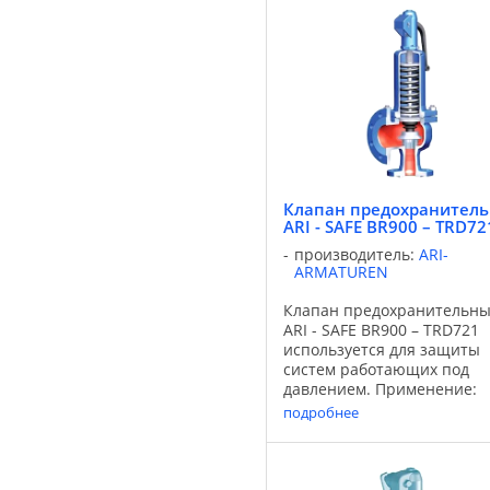
равно или более ...
Клапан предохранител
ARI - SAFE BR900 – TRD72
производитель:
ARI-
ARMATUREN
Клапан предохранительн
ARI - SAFE BR900 – TRD721
используется для защиты
систем работающих под
давлением. Применение:
Области применения:
подробнее
отопительные установки
Среды: водяной пар eClass-
37010905 Характеристики:
Предохранительный клап