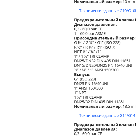
Номинальный размер:
10 mm
Технические данные G10/G10L
Предохранительный клапан Lo
Диапазон давления:
0,3 - 60,0 bar CE
1 – 60,0 bar ASME
Присоединительный размер:
G ½” / G ¾“ / G1” (ISO 228)
R ½” / R ¾” / R1” (ISO 7)
NPT ½" / ¾” /1”
1” / 1 ½" TRI CLAMP
DN25/DN32 DIN 405-DIN 11851
DN15/DN20/DN25 PN 16/40 UNI
½“ / ¾“ / 1” ANSI 150/300
Выпуск:
G1 (ISO 228)
DN25 PN 16/40UNI
1” ANSI 150/300
1" NPT
1 ½" TRI CLAMP
DN25/32 DIN 405-DIN 11851
Номинальный размер:
13,5 m
Технические данные G14/G14-
Предохранительный клапан Lo
Диапазон давления:
0,3 - 60,0 bar CE