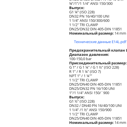
¾“/1”/1 1/4" ANSI 150/300
Выпуск:
G1 ¼“ (ISO 228)
DN32 PN 16/40/100 UNI
1 1/4” ANSI 150/300/600
1 1/2" TRI CLAMP
DN25/DN32 DIN 405-DIN 11851
Номинальный размер:
14 mm
Технические данные E14L.pdf
Предохранительный клапан Lo
Диапазон давления:
100-150,0 bar
Присоединительный размер:
G 1“ / G 1 ¼" / G 1 ½" (ISO 228)
R 1” / R 1 ¼" (ISO 7)
NPT 1” / 1 ¼"”
1 1/2" TRI CLAMP
DN25/DN40 DIN 405-DIN 11851
DN25/DN32 PN 16/100 UNI
1”/1 1/4" ANSI 150/´900
Выпуск:
G1 ½" (ISO 228)
DN32 / DN40 PN 16/40/100 UNI
1 1/4” /1 ½" ANSI 150/900
1 1/2" TRI CLAMP
DN25/DN40 DIN 405-DIN 11851
Номинальный размер:
14 mm