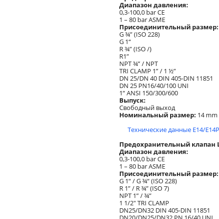
Диапазон давления:
0,3-100,0 bar CE
1 – 80 bar ASME
Присоединительный размер:
G ¾” (ISO 228)
G 1“
R ¾” (ISO /)
R1”
NPT ¾” / NPT
TRI CLAMP 1” / 1 ½”
DN 25/DN 40 DIN 405-DIN 11851
DN 25 PN16/40/100 UNI
1“ ANSI 150/300/600
Выпуск:
Свободный выход
Номинальный размер:
14 mm
Технические данные E14/E14P
Предохранительный клапан L
Диапазон давления:
0,3-100,0 bar CE
1 – 80 bar ASME
Присоединительный размер:
G 1“ / G ¾“ (ISO 228)
R 1” / R ¾” (ISO 7)
NPT 1” / ¾”
1 1/2" TRI CLAMP
DN25/DN32 DIN 405-DIN 11851
DN20/DN25/DN32 PN 16/40 UNI