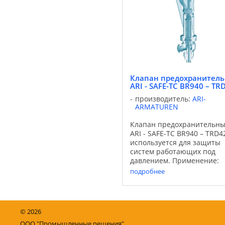
согл. ...
Клапан предохранител
ARI - SAFE-TC BR940 – TR
производитель:
ARI-
ARMATUREN
Клапан предохранительн
ARI - SAFE-TC BR940 – TRD4
используется для защиты
систем работающих под
давлением. Применение:
Области применения:
подробнее
промышленные установки,
технологии производстве
процессов, строительство
установок и оборудования 
©
2026
...
ООО "Промышленные решения"