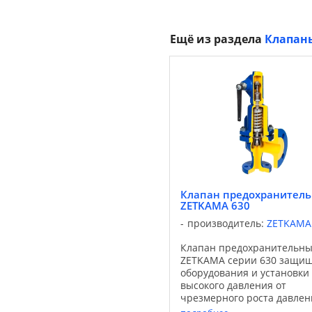
Ещё из раздела
Клапан
Клапан предохранител
ZETKAMA 630
производитель:
ZETKAMA
Клапан предохранительн
ZETKAMA серии 630 защи
оборудования и установки
высокого давления от
чрезмерного роста давлен
выше предельного значени