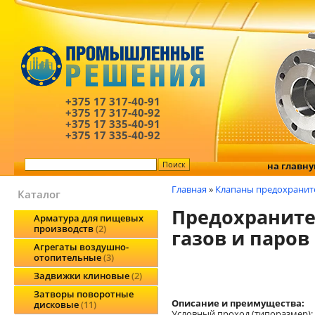
+375 17
317-40-91
+375 17
317-40-92
+375 17
335-40-91
+375 17
335-40-92
на главн
Главная
»
Клапаны предохранит
Каталог
Предохраните
Арматура для пищевых
производств
2
газов и паров
Агрегаты воздушно-
отопительные
3
Задвижки клиновые
2
Затворы поворотные
Описание и преимущества:
дисковые
11
Условный проход (типоразмер): A