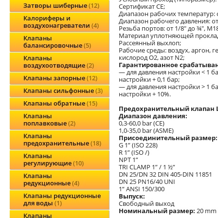
Затворы шиберные
12
Сертификат СЕ;
Диапазон рабочих температур: о
Калориферы и
Диапазон рабочего давления: от 0
воздухонагреватели
4
Резьба портов: от 1/8" до ¾", М18
Материал уплотняющей прокладки:
Клапаны
Рассеянный выхлоп;
балансировочные
5
Рабочие среды: воздух, аргон, ге
кислород О2, азот N2;
Клапаны
Гарантированное срабатыван
воздухоотводящие
2
— для давления настройки < 1 б
Клапаны запорные
12
настройки + 0,1 бар;
— для давления настройки > 1 б
Клапаны сильфонные
3
настройки + 10%.
Клапаны обратные
15
Предохранительный клапан L
Диапазон давления:
Клапаны
0,3-60,0 bar (CE)
поплавковые
2
1,0-35,0 bar (ASME)
Клапаны
Присоединительный размер:
предохранительные
18
G 1” (ISO 228)
R 1” (ISO /)
Клапаны
NPT 1”
регулирующие
10
TRI CLAMP 1” / 1 ½”
DN 25/DN 32 DIN 405-DIN 11851
Клапаны
DN 25 PN16/40 UNI
редукционные
4
1“ ANSI 150/300
Клапаны редукционные
Выпуск:
для воды
1
Свободный выход
Номинальный размер:
20 mm
Клапаны