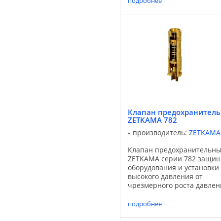
подробнее
случае, когда вызванное
давлением усилие нажима,
действующего на тарелку
равно или более ...
Клапан предохранител
ZETKAMA 782
производитель:
ZETKAMA
Клапан предохранительн
ZETKAMA серии 782 защи
оборудования и установки
высокого давления от
чрезмерного роста давлен
выше предельного значени
случае, когда вызванное
подробнее
давлением усилие нажима,
действующего на тарелку