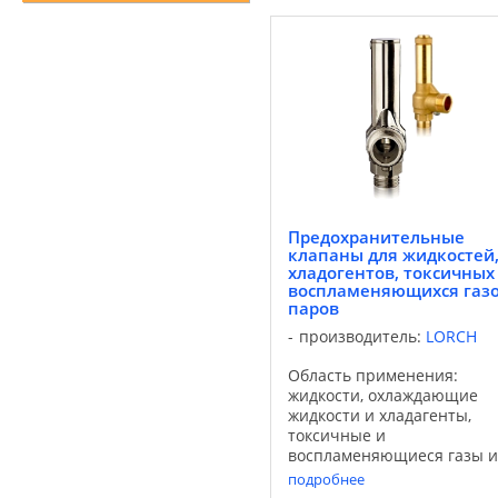
Предохранительные
клапаны для жидкостей
хладогентов, токсичных
воспламеняющихся газо
паров
производитель:
LORCH
Область применения:
жидкости, охлаждающие
жидкости и хладагенты,
токсичные и
воспламеняющиеся газы и
пары. Диапазон давлений 
подробнее
0,3 до 800 бар Диапазон