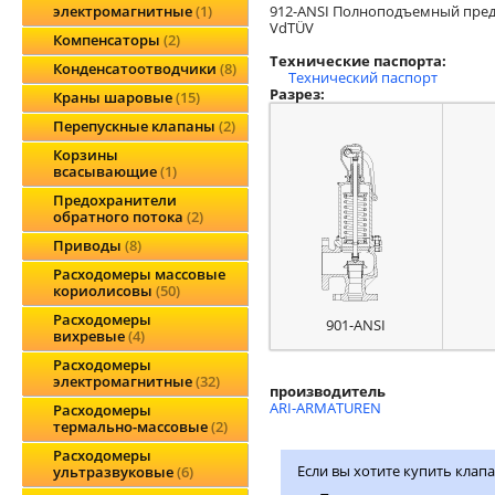
912-ANSI Полноподъемный предо
электромагнитные
1
VdTÜV
Компенсаторы
2
Технические паспорта:
Конденсатоотводчики
8
Технический паспорт
Разрез:
Краны шаровые
15
Перепускные клапаны
2
Корзины
всасывающие
1
Предохранители
обратного потока
2
Приводы
8
Расходомеры массовые
кориолисовы
50
Расходомеры
901-ANSI
вихревые
4
Расходомеры
электромагнитные
32
производитель
ARI-ARMATUREN
Расходомеры
термально-массовые
2
Расходомеры
Если вы хотите купить клапа
ультразвуковые
6