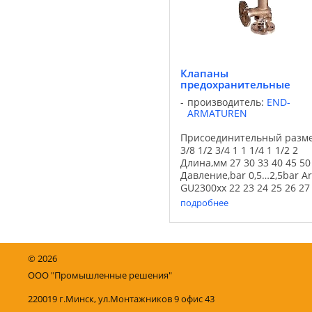
Клапаны
предохранительные
производитель:
END-
ARMATUREN
Присоединительный разм
3/8 1/2 3/4 1 1 1/4 1 1/2 2
Длина,мм 27 30 33 40 45 50
Давление,bar 0,5…2,5bar Ar
GU2300xx 22 23 24 25 26 27
Давление,bar 2,0…8,0bar Ar
подробнее
GU2301xx 22 23 24 25 26 27
Давление,bar 2,0…12bar Art
GU2302xx 22 23 24 25 ...
©
2026
ООО "Промышленные решения"
220019 г.Минск, ул.Монтажников 9 офис 43