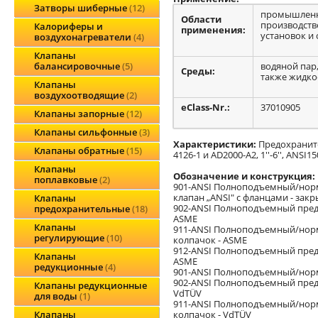
Затворы шиберные
12
промышленны
Области
производств
Калориферы и
применения:
установок и 
воздухонагреватели
4
Клапаны
водяной пар,
балансировочные
5
Среды:
также жидко
Клапаны
воздухоотводящие
2
eClass-Nr.:
37010905
Клапаны запорные
12
Клапаны сильфонные
3
Характеристики:
Предохраните
Клапаны обратные
15
4126-1 и AD2000-A2, 1''-6'', ANSI
Клапаны
Обозначение и конструкция:
поплавковые
2
901-ANSI Полноподъемный/нор
клапан „ANSI" с фланцами - закр
Клапаны
902-ANSI Полноподъемный предо
предохранительные
18
ASME
Клапаны
911-ANSI Полноподъемный/норм
регулирующие
10
колпачок - ASME
912-ANSI Полноподъемный предо
Клапаны
ASME
редукционные
4
901-ANSI Полноподъемный/норма
902-ANSI Полноподъемный предо
Клапаны редукционные
VdTÜV
для воды
1
911-ANSI Полноподъемный/норм
колпачок - VdTÜV
Клапаны