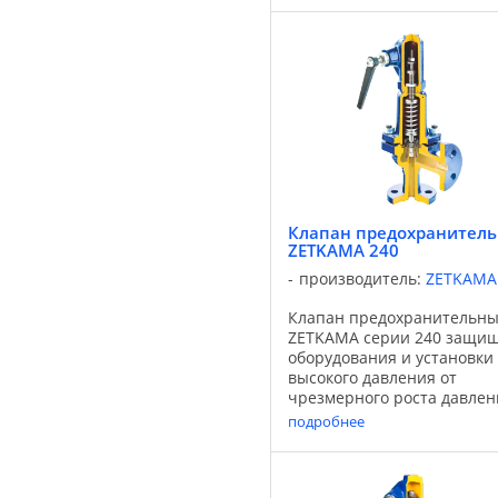
температур от -196 ° С до +
° С в зависимости от
используемого уплотнения. 
Клапан предохранител
ZETKAMA 240
производитель:
ZETKAMA
Клапан предохранительн
ZETKAMA серии 240 защи
оборудования и установки
высокого давления от
чрезмерного роста давлен
выше предельного значени
подробнее
случае, когда вызванное
давлением усилие нажима,
действующего на тарелку
равно или более ...