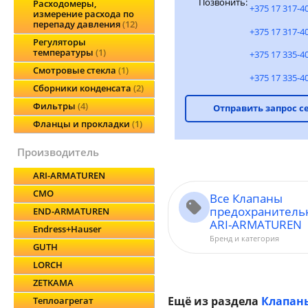
Позвонить:
Расходомеры,
+375 17 317-4
измерение расхода по
перепаду давления
12
+375 17 317-4
Регуляторы
температуры
1
+375 17 335-4
Смотровые стекла
1
+375 17 335-4
Сборники конденсата
2
Фильтры
4
Отправить запрос с
Фланцы и прокладки
1
производитель
ARI-ARMATUREN
CMO
Все Клапаны
предохранитель
END-ARMATUREN
ARI-ARMATUREN
Endress+Hauser
Бренд и категория
GUTH
LORCH
ZETKAMA
Ещё из раздела
Клапан
Теплоагрегат