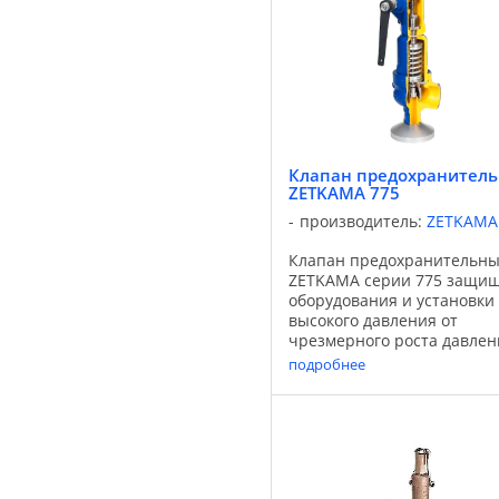
Клапан предохранител
ZETKAMA 775
производитель:
ZETKAMA
Клапан предохранительн
ZETKAMA серии 775 защи
оборудования и установки
высокого давления от
чрезмерного роста давлен
выше предельного значени
подробнее
случае, когда вызванное
давлением усилие нажима,
действующего на тарелку
равно или более ...