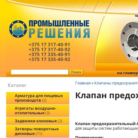
+375 17
317-40-91
+375 17
317-40-92
+375 17
335-40-91
+375 17
335-40-92
на главн
Главная
»
Клапаны предохранит
Каталог
Клапан предох
Арматура для пищевых
производств
2
Агрегаты воздушно-
отопительные
3
Задвижки клиновые
2
Клапан предохранительный AR
для защиты систем работающих
Затворы поворотные
дисковые
11
Применение: