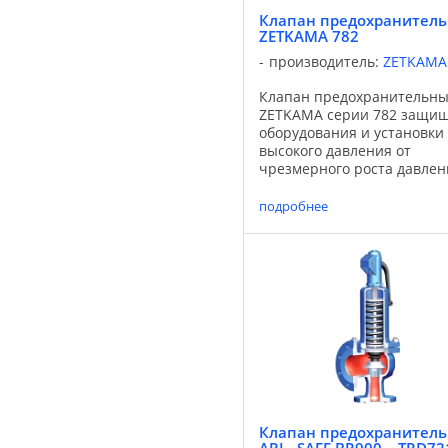
Клапан предохранител
ZETKAMA 782
производитель:
ZETKAMA
Клапан предохранительн
ZETKAMA серии 782 защи
оборудования и установки
высокого давления от
чрезмерного роста давлен
выше предельного значени
случае, когда вызванное
подробнее
давлением усилие нажима,
действующего на тарелку
равно или более ...
Клапан предохранител
ARI - SAFE BR900 – TRD72