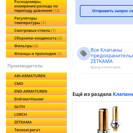
Расходомеры,
измерение расхода по
перепаду давления
12
Отправить запрос с
Регуляторы
температуры
1
Смотровые стекла
1
Сборники конденсата
2
Фильтры
4
Все Клапаны
Фланцы и прокладки
1
предохранитель
ZETKAMA
производитель
Бренд и категория
ARI-ARMATUREN
CMO
END-ARMATUREN
Ещё из раздела
Клапан
Endress+Hauser
GUTH
LORCH
ZETKAMA
Теплоагрегат