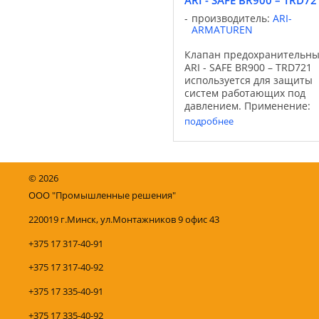
производитель:
ARI-
ARMATUREN
Клапан предохранительн
ARI - SAFE BR900 – TRD721
используется для защиты
систем работающих под
давлением. Применение:
Области применения:
подробнее
отопительные установки
Среды: водяной пар eClass-
37010905 Характеристики:
Предохранительный клап
©
2026
согл. ...
ООО "Промышленные решения"
220019 г.Минск, ул.Монтажников 9 офис 43
+375 17 317-40-91
+375 17 317-40-92
+375 17 335-40-91
+375 17 335-40-92