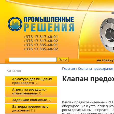
+375 17
317-40-91
+375 17
317-40-92
+375 17
335-40-91
+375 17
335-40-92
на главн
Главная
»
Клапаны предохранит
Каталог
Клапан предо
Арматура для пищевых
производств
2
Агрегаты воздушно-
отопительные
3
Задвижки клиновые
2
Клапан предохранительный ZET
оборудования и установки высо
Затворы поворотные
роста давления выше предельног
дисковые
11
вызванное давлением усилие на