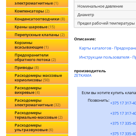
электромагнитные
1
Номинальное давление
Компенсаторы
2
Диаметр
Конденсатоотводчики
8
Предел рабочей температуры
Краны шаровые
15
Перепускные клапаны
2
Описание:
Корзины
всасывающие
1
Карты каталогов - Предохра
Предохранители
Инструкции пользователя - 
обратного потока
2
Приводы
8
производитель
ZETKAMA
Расходомеры массовые
кориолисовы
50
Расходомеры
вихревые
4
Если вы хотите купить клап
Позвонить:
Расходомеры
+375 17 317-4
электромагнитные
32
Расходомеры
+375 17 317-4
термально-массовые
2
+375 17 335-4
Расходомеры
ультразвуковые
6
+375 17 335-4