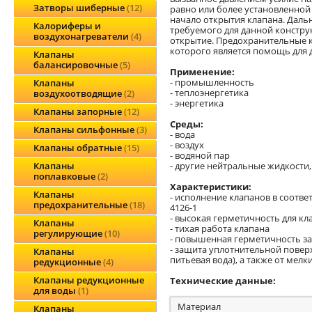
Затворы шиберные
12
равно или более установленной
начало открытия клапана. Даль
Калориферы и
требуемого для данной констру
воздухонагреватели
4
открытие. Предохранительные 
которого является помощь для 
Клапаны
балансировочные
5
Применение:
- промышленность
Клапаны
- теплоэнергетика
воздухоотводящие
2
- энергетика
Клапаны запорные
12
Среды:
Клапаны сильфонные
3
- вода
- воздух
Клапаны обратные
15
- водяной пар
- другие нейтральные жидкости,
Клапаны
поплавковые
2
Характеристики:
Клапаны
- исполнение клапанов в соотве
предохранительные
18
4126-1
- высокая герметичность для к
Клапаны
- тихая работа клапана
регулирующие
10
- повышенная герметичность з
- защита уплотнительной поверх
Клапаны
питьевая вода), а также от мел
редукционные
4
Клапаны редукционные
Технические данные:
для воды
1
Материал
Клапаны