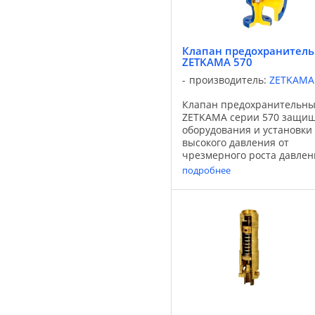
Клапан предохранител
ZETKAMA 570
производитель:
ZETKAMA
Клапан предохранительн
ZETKAMA серии 570 защи
оборудования и установки
высокого давления от
чрезмерного роста давлен
выше предельного значени
подробнее
случае, когда вызванное
давлением усилие нажима,
действующего на тарелку
равно или более ...