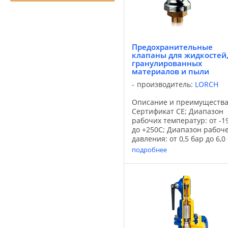
Предохранительные
клапаны для жидкостей
гранулированных
материалов и пыли
производитель:
LORCH
Описание и преимущества
Сертификат СЕ; Диапазон
рабочих температур: от -1
до +250С; Диапазон рабоч
давления: от 0,5 бар до 6,0
Материал уплотняющей
подробнее
прокладки: FKM, VMQ, EPD
PTFE. Предохранительный
клапан Lorch 2324 Диапаз
давления: ...