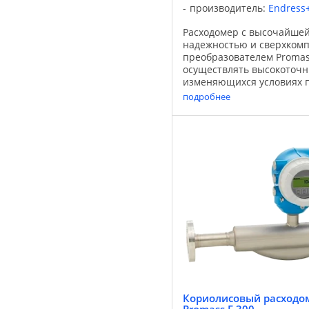
производитель:
Endress
Расходомер с высочайшей
надежностью и сверхком
преобразователем Promas
осуществлять высокоточ
изменяющихся условиях п
Расходомер подходит для
подробнее
областей применения. В со
Кориолисовый расходом