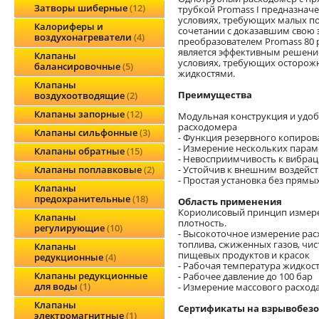
Затворы шиберные
12
трубкой Promass I предназнач
условиях, требующих малых по
Калориферы и
сочетании с доказавшим свою
воздухонагреватели
4
преобразователем Promass 80 
является эффективным решени
Клапаны
условиях, требующих осторож
балансировочные
5
жидкостями.
Клапаны
Преимущества
воздухоотводящие
2
Клапаны запорные
12
Модульная конструкция и удо
расходомера
Клапаны сильфонные
3
- Функция резервного копиров
- Измерение нескольких пара
Клапаны обратные
15
- Невосприимчивость к вибра
- Устойчив к внешним воздейс
Клапаны поплавковые
2
- Простая установка без прямы
Клапаны
предохранительные
18
Область применения
Кориолисовый принцип измерени
Клапаны
плотность.
регулирующие
10
- Высокоточное измерение расх
топлива, сжиженных газов, чис
Клапаны
пищевых продуктов и красок
редукционные
4
- Рабочая температура жидкост
Клапаны редукционные
- Рабочее давление до 100 бар
для воды
1
- Измерение массового расхода 
Клапаны
Сертификаты на взрывобезо
электромагнитные
1