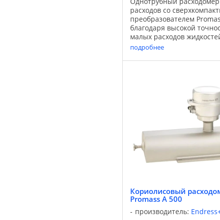
Однотрубный расходомер
расходов со сверхкомпак
преобразователем Promas
благодаря высокой точно
малых расходов жидкостей
условиях высокого и низк
подробнее
сочетании с самым компак
Кориолисовый расходом
Promass A 500
производитель:
Endress