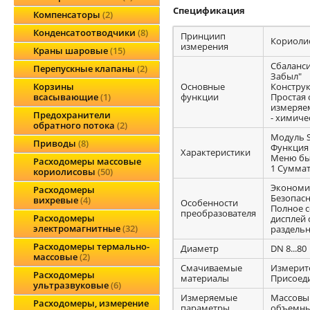
Спецификация
Компенсаторы
2
Конденсатоотводчики
8
Принциип
Кориоли
измерения
Краны шаровые
15
Сбаланси
Перепускные клапаны
2
Забыл"
Основные
Конструк
Корзины
функции
Простая 
всасывающие
1
измеряе
Предохранители
- химиче
обратного потока
2
Модуль 
Приводы
8
Функция
Характеристики
Меню быс
Расходомеры массовые
1 Сумма
кориолисовы
50
Экономич
Расходомеры
Безопасн
вихревые
4
Особенности
Полное 
преобразователя
Расходомеры
дисплей 
электромагнитные
32
раздельн
Расходомеры термально-
Диаметр
DN 8...80
массовые
2
Смачиваемые
Измерите
Расходомеры
материалы
Присоеди
ультразвуковые
6
Измеряемые
Массовый
Расходомеры, измерение
параметры
объемный