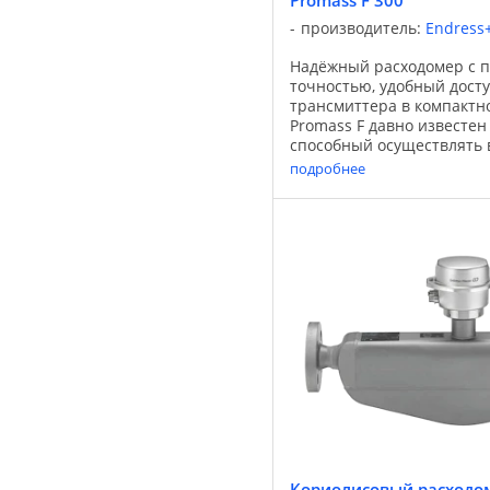
Promass F 300
производитель:
Endress
Надёжный расходомер с 
точностью, удобный досту
трансмиттера в компактн
Promass F давно известен 
способный осуществлять
измерения. Благодаря уст
подробнее
изменяющимся и сложным 
Кориолисовый расходом