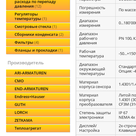
расхода по перепаду
давления
12
Погрешность
По массе:
измерения
Регуляторы
температуры
1
Диапазон
0...180'00
измерения
Смотровые стекла
1
Диапазон
Сборники конденсата
2
рабочего
PN 100, К
Фильтры
4
давления
Фланцы и прокладки
1
Рабочая
-50...+15
температура
производитель
Диапазон
Стандартн
окружающей
Опция: -40
ARI-ARMATUREN
температуры
CMO
Материал
1.4301/1
корпуса сенсора
END-ARMATUREN
Материал
Литой п
Endress+Hauser
корпуса
1.4301 (3
преобразователя
CF3M (31
GUTH
LORCH
Степень защиты
IP 67
электроники
NEMA 4x
ZETKAMA
Дисплей/
2х-строч
Теплоагрегат
Настройка
Клавиши