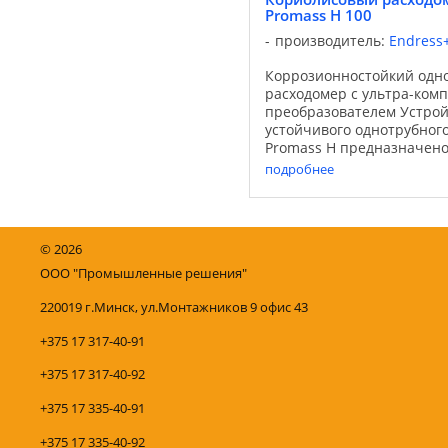
Promass H 100
производитель:
Endress
Коррозионностойкий одн
расходомер с ультра-ком
преобразователем Устрой
устойчивого однотрубног
Promass H предназначен
в условиях, требующих 
подробнее
коррозионной стойкости. В
©
2026
ООО "Промышленные решения"
220019 г.Минск, ул.Монтажников 9 офис 43
+375 17 317-40-91
+375 17 317-40-92
+375 17 335-40-91
+375 17 335-40-92