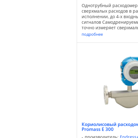
Однотрубный расходомер
сверхмалых расходов в р
исполнении, до 4-х вход
сигналов Самодренируем
точно измеряет сверхмал
жидкостей и газов, наход
подробнее
высоким давлением. Он об
Кориолисовый расходом
Promass E 300
производитель:
Endress