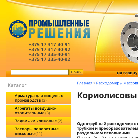
+375 17
317-40-91
+375 17
317-40-92
+375 17
335-40-91
+375 17
335-40-92
на главн
Главная
»
Расходомеры массов
Каталог
Кориолисовый
Арматура для пищевых
производств
2
Агрегаты воздушно-
отопительные
3
Задвижки клиновые
2
Однотрубный расходомер с
трубкой и преобразователем
Затворы поворотные
раздельном исполнении
дисковые
11
Однотрубный расходомер с пр