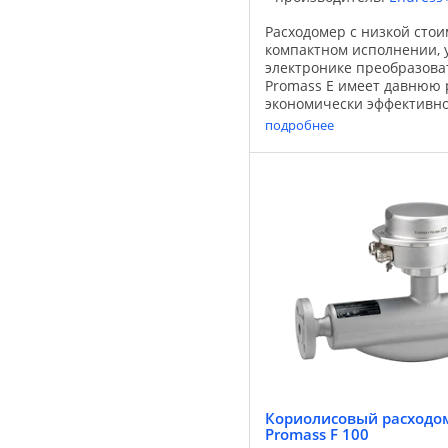
Расходомер с низкой сто
компактном исполнении, 
электронике преобразов
Promass E имеет давнюю
экономически эффективно
точного измерения расхо
подробнее
газов в широком ...
Кориолисовый расходом
Promass F 100