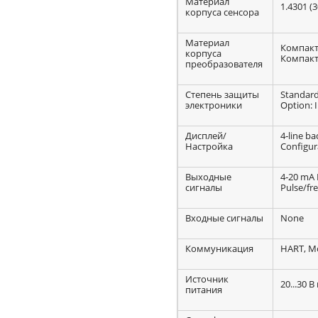
Материал
1.4301 (
корпуса сенсора
Материал
Компакт
корпуса
Компактн
преобразователя
Степень защиты
Standard
электроники
Option: 
Дисплей/
4‐line ba
Настройка
Configur
Выходные
4‐20 mA 
сигналы
Pulse/fr
Входные сигналы
None
Коммуникация
HART, Mo
Источник
20...30 В
питания