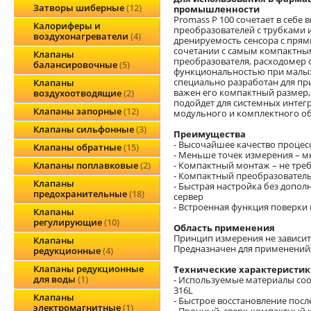
Затворы шиберные
12
промышленности
Promass P 100 сочетает в себе
Калориферы и
преобразователей с трубками 
воздухонагреватели
4
дренируемость сенсора с прям
сочетании с самым компактны
Клапаны
преобразователя, расходомер 
балансировочные
5
функциональностью при малых 
специально разработан для при
Клапаны
важен его компактный размер
воздухоотводящие
2
подойдет для системных интег
Клапаны запорные
12
модульного и комплектного о
Клапаны сильфонные
3
Преимущества
- Высочайшее качество проце
Клапаны обратные
15
- Меньше точек измерения – м
- Компактный монтаж – не треб
Клапаны поплавковые
2
- Компактный преобразователь
Клапаны
- Быстрая настройка без допо
предохранительные
18
сервер
- Встроенная функция поверки 
Клапаны
регулирующие
10
Область применения
Принцип измерения не зависит 
Клапаны
Предназначен для применений,
редукционные
4
Клапаны редукционные
Технические характеристик
для воды
1
- Используемые материалы соо
316L
Клапаны
- Быстрое восстановление после
электромагнитные
1
- Прочный, сверх-компактный 