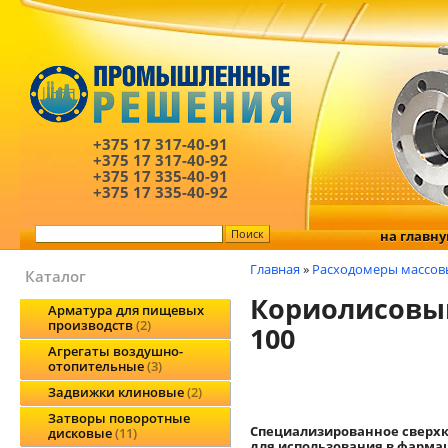
+375 17
317-40-91
+375 17
317-40-92
+375 17
335-40-91
+375 17
335-40-92
на главн
Главная
»
Расходомеры массов
Каталог
Кориолисовый
Арматура для пищевых
производств
2
100
Агрегаты воздушно-
отопительные
3
Задвижки клиновые
2
Затворы поворотные
Специализированное сверх
дисковые
11
для использования в фарма