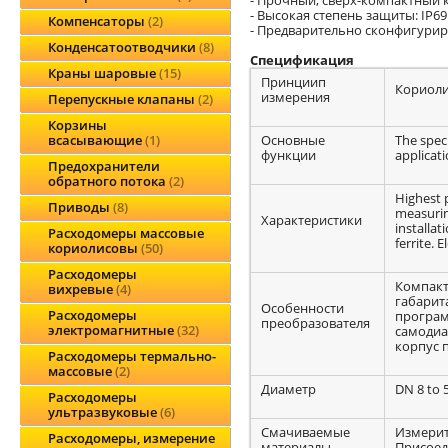
- Высокая степень защиты: IP69
Компенсаторы
2
- Предварительно сконфигури
Конденсатоотводчики
8
Спецификация
Краны шаровые
15
Принциип
Кориоли
измерения
Перепускные клапаны
2
Корзины
Основные
The speci
всасывающие
1
функции
applicati
Предохранители
обратного потока
2
Highest 
Приводы
8
measurin
Характеристики
installa
Расходомеры массовые
ferrite. 
кориолисовы
50
Расходомеры
Компакт
вихревые
4
габарит
Особенности
Расходомеры
програм
преобразователя
электромагнитные
32
самодиа
корпус 
Расходомеры термально-
массовые
2
Диаметр
DN 8 to 5
Расходомеры
ультразвуковые
6
Смачиваемые
Измерите
Расходомеры, измерение
материалы
Присоеди