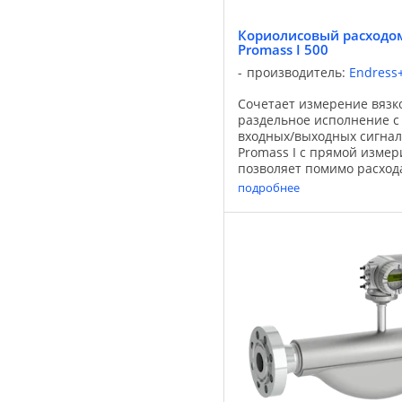
Кориолисовый расходом
Promass I 500
производитель:
Endress
Сочетает измерение вязко
раздельное исполнение с 
входных/выходных сигнал
Promass I с прямой измер
позволяет помимо расхода
температуры измерять вя
подробнее
Оснащенный ...