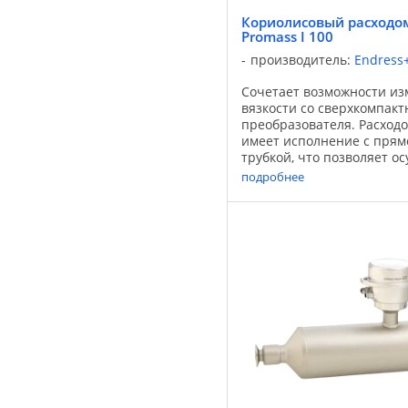
Кориолисовый расходом
Promass I 100
производитель:
Endress
Сочетает возможности из
вязкости со сверхкомпак
преобразователя. Расходо
имеет исполнение с пря
трубкой, что позволяет о
измерения массового расх
подробнее
...