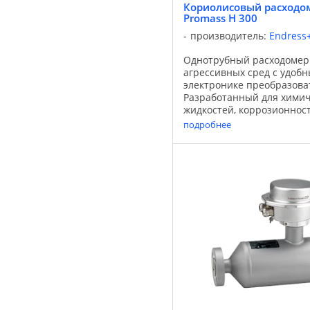
Кориолисовый расходом
Promass H 300
производитель:
Endress
Однотрубный расходомер
агрессивных сред с удобн
электронике преобразова
Разработанный для химич
жидкостей, коррозионнос
однотрубный расходомер 
подробнее
может использоваться при