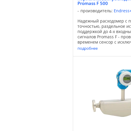
Promass F 500
производитель:
Endress
Надежный расходомер с 
точностью, раздельное и
поддержкой до 4-х входн
сигналов Promass F - пр
временем сенсор с исклю
точностью измерений. Бл
подробнее
устойчивости к изменяю
...