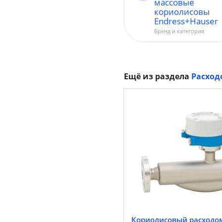
массовые
кориолисовы
Endress+Hauser
Бренд и категория
Ещё из раздела
Расход
Кориолисовый расходом