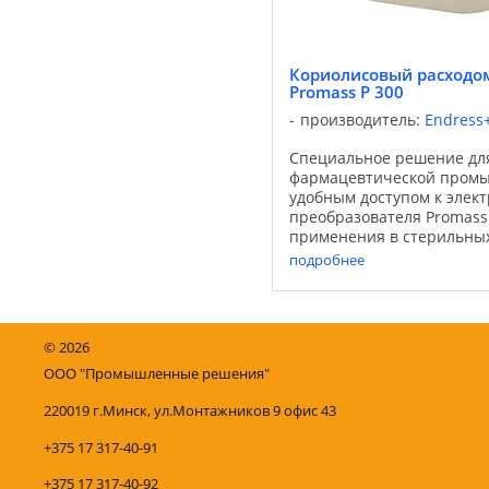
Кориолисовый расходом
Promass P 300
производитель:
Endress
Специальное решение дл
фармацевтической промы
удобным доступом к элек
преобразователя Promass
применения в стерильных
фармацевтической промы
подробнее
Предназначен для биотех
применений, ...
©
2026
ООО "Промышленные решения"
220019 г.Минск, ул.Монтажников 9 офис 43
+375 17 317-40-91
+375 17 317-40-92