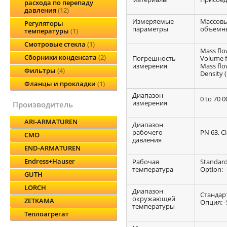
расхода по перепаду
давления
12
Измеряемые
Массовы
Регуляторы
параметры
объемны
температуры
1
Смотровые стекла
1
Mass flow
Сборники конденсата
2
Погрешность
Volume fl
измерения
Mass flow
Фильтры
4
Density (
Фланцы и прокладки
1
Диапазон
0 to 70 0
измерения
производитель
ARI-ARMATUREN
Диапазон
рабочего
PN 63, Cl
CMO
давления
END-ARMATUREN
Endress+Hauser
Рабочая
Standard:
температура
Option: –
GUTH
LORCH
Диапазон
Стандарт
окружающей
ZETKAMA
Опция: -5
температуры
Теплоагрегат