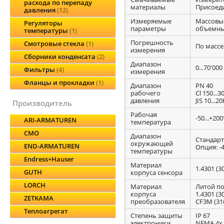
расхода по перепаду
материалы
Присоеди
давления
12
Измеряемые
Массовый
Регуляторы
параметры
объемный
температуры
1
Погрешность
Смотровые стекла
1
По массе:
измерения
Сборники конденсата
2
Диапазон
0...70'000
Фильтры
4
измерения
Фланцы и прокладки
1
Диапазон
PN 40
рабочего
Cl 150...3
давления
JIS 10...20
производитель
Рабочая
-50...+20
ARI-ARMATUREN
температура
CMO
Диапазон
Стандартн
окружающей
END-ARMATUREN
Опция: -40
температуры
Endress+Hauser
Материал
1.4301 (
GUTH
корпуса сенсора
LORCH
Материал
Литой п
корпуса
1.4301 (3
ZETKAMA
преобразователя
CF3M (31
Теплоагрегат
Степень защиты
IP 67
электроники
NEMA 4x