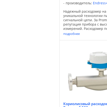
производитель:
Endress
Надежный расходомер на
уникальной технологии п
сигнальной цепи. За Prom
репутация прибора с выс
измерений. Расходомер п
различных областей прим
подробнее
F 200 дополнительно ...
Кориолисовый расходом