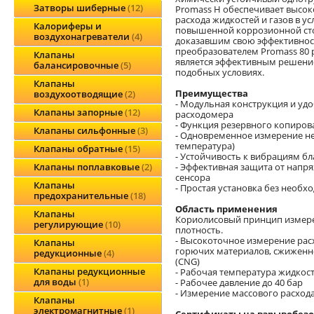
Затворы шиберные
12
Promass H обеспечивает высо
расхода жидкостей и газов в у
Калориферы и
повышенной коррозионной стой
воздухонагреватели
4
доказавшим свою эффективно
преобразователем Promass 80 
Клапаны
является эффективным решени
балансировочные
5
подобных условиях.
Клапаны
Преимущества
воздухоотводящие
2
- Модульная конструкция и уд
Клапаны запорные
12
расходомера
- Функция резервного копиров
Клапаны сильфонные
3
- Одновременное измерение не
температура)
Клапаны обратные
15
- Устойчивость к вибрациям б
- Эффективная защита от напр
Клапаны поплавковые
2
сенсора
Клапаны
- Простая установка без необ
предохранительные
18
Область применения
Клапаны
Кориолисовый принцип измерени
регулирующие
10
плотность.
- Высокоточное измерение расх
Клапаны
горючих материалов, сжиженно
редукционные
4
(CNG)
Клапаны редукционные
- Рабочая температура жидкост
для воды
1
- Рабочее давление до 40 бар
- Измерение массового расхода 
Клапаны
электромагнитные
1
Сертификаты на взрывобезо