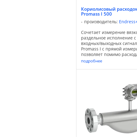
Кориолисовый расходом
Promass I 500
производитель:
Endress
Сочетает измерение вязко
раздельное исполнение с 
входных/выходных сигнал
Promass I с прямой измер
позволяет помимо расхода
температуры измерять вя
подробнее
Оснащенный ...