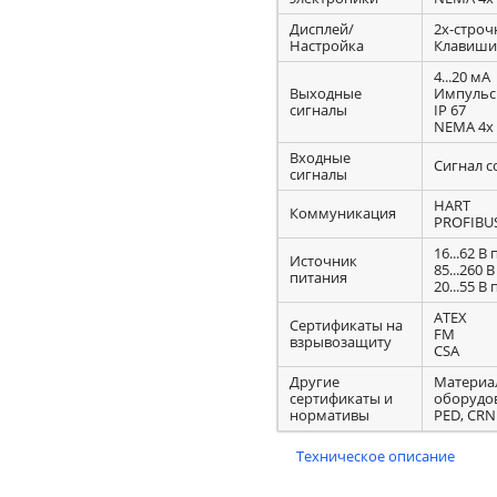
Дисплей/
2х-строч
Настройка
Клавиши
4...20 мА
Выходные
Импульс
сигналы
IP 67
NEMA 4x
Входные
Сигнал с
сигналы
HART
Коммуникация
PROFIBU
16...62 В 
Источник
85...260 В
питания
20...55 В 
ATEX
Сертификаты на
FM
взрывозащиту
CSA
Другие
Материал
сертификаты и
оборудов
нормативы
PED, CRN
Техническое описание