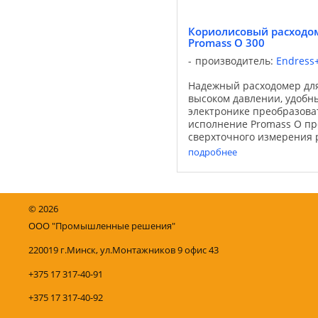
Кориолисовый расходом
Promass O 300
производитель:
Endress
Надежный расходомер дл
высоком давлении, удобны
электронике преобразова
исполнение Promass O пр
сверхточного измерения 
и газов при высоком раб
подробнее
нефтяной и газовой ...
©
2026
ООО "Промышленные решения"
220019 г.Минск, ул.Монтажников 9 офис 43
+375 17 317-40-91
+375 17 317-40-92