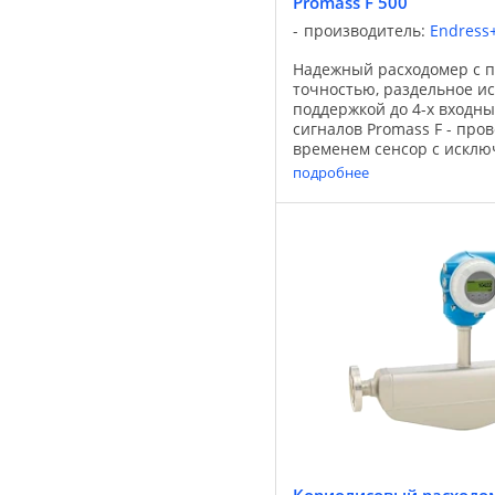
Promass F 500
производитель:
Endress
Надежный расходомер с 
точностью, раздельное и
поддержкой до 4-х входн
сигналов Promass F - пр
временем сенсор с исклю
точностью измерений. Бл
подробнее
устойчивости к изменяю
...