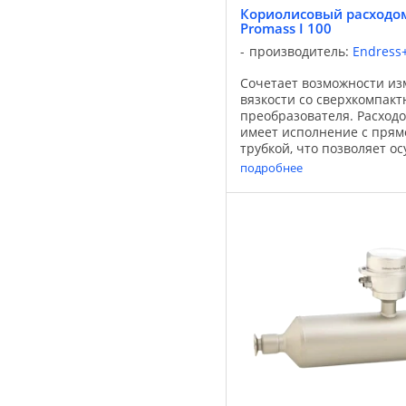
Кориолисовый расходом
Promass I 100
производитель:
Endress
Сочетает возможности из
вязкости со сверхкомпак
преобразователя. Расходо
имеет исполнение с пря
трубкой, что позволяет о
измерения массового расх
подробнее
...