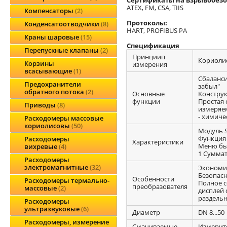
ATEX, FM, CSA, TIIS
Компенсаторы
2
Протоколы:
Конденсатоотводчики
8
HART, PROFIBUS PA
Краны шаровые
15
Спецификация
Перепускные клапаны
2
Принциип
Кориоли
Корзины
измерения
всасывающие
1
Сбаланси
Предохранители
забыл"
обратного потока
2
Основные
Конструк
функции
Простая 
Приводы
8
измеряе
- химиче
Расходомеры массовые
кориолисовы
50
Модуль 
Функция
Расходомеры
Характеристики
Меню быс
вихревые
4
1 Сумма
Расходомеры
электромагнитные
32
Экономич
Безопасн
Особенности
Расходомеры термально-
Полное 
преобразователя
массовые
2
дисплей 
раздельн
Расходомеры
ультразвуковые
6
Диаметр
DN 8...50
Расходомеры, измерение
Смачиваемые
Измерите