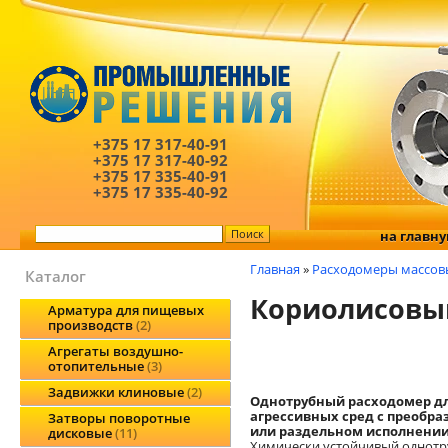
+375 17
317-40-91
+375 17
317-40-92
+375 17
335-40-91
+375 17
335-40-92
на главн
Главная
»
Расходомеры массов
Каталог
Кориолисовый
Арматура для пищевых
производств
2
Агрегаты воздушно-
отопительные
3
Задвижки клиновые
2
Однотрубный расходомер д
агрессивных сред с преобра
Затворы поворотные
или раздельном исполнени
дисковые
11
Химически устойчивый однот