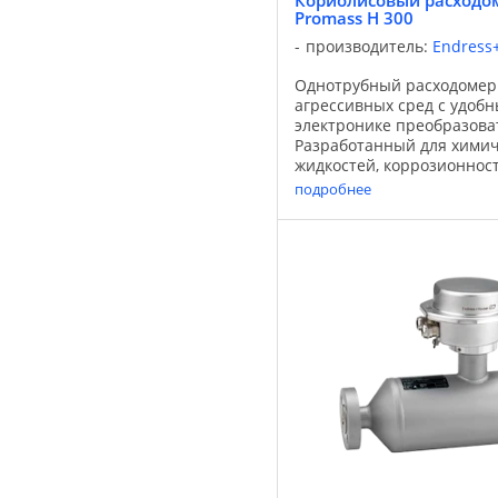
Кориолисовый расходом
Promass H 300
производитель:
Endress
Однотрубный расходомер
агрессивных сред с удобн
электронике преобразова
Разработанный для химич
жидкостей, коррозионнос
однотрубный расходомер 
подробнее
может использоваться при