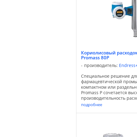
Кориолисовый расходом
Promass 80P
производитель:
Endress
Специальное решение дл
фармацевтической промы
компактном или раздельн
Promass P сочетается выс
производительность расх
трубами изогнутой формы
подробнее
приборов с прямыми труб
необходимости ...