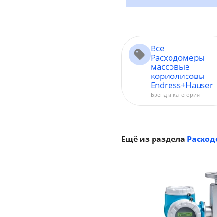
Все
Расходомеры
массовые
кориолисовы
Endress+Hauser
Бренд и категория
Ещё из раздела
Расход