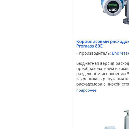
Кориолисовый расходом
Promass 80E
производитель:
Endress
Бюджетная версия расход
преобразователем в комп
раздельном исполнении З
закрепилась репутация к
расходомера с низкой ст
В сочетании с доказавши
подробнее
эффективность преобразо
80 ...