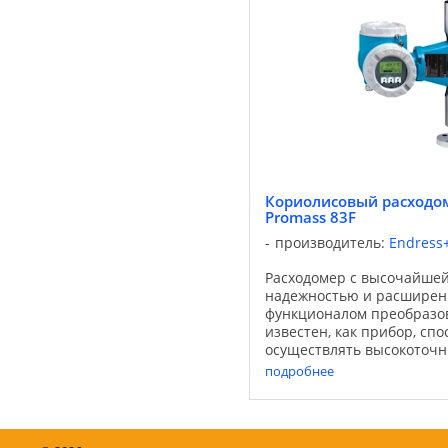
Кориолисовый расходом
Promass 83F
производитель:
Endress
Расходомер с высочайшей
надежностью и расшире
функционалом преобразов
известен, как прибор, сп
осуществлять высокоточ
изменяющихся условиях п
подробнее
Расходомер подходит для
...