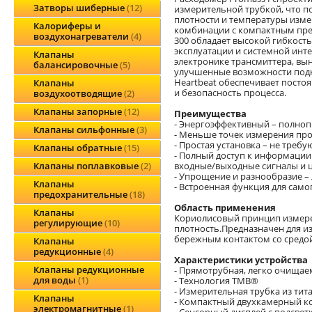
Затворы шиберные
12
измерительной трубкой, что п
плотности и температуры измер
Калориферы и
комбинации с компактным пре
воздухонагреватели
4
300 обладает высокой гибкость
эксплуатации и системной инте
Клапаны
электронике трансмиттера, вы
балансировочные
5
улучшенные возможности подк
Heartbeat обеспечивает посто
Клапаны
и безопасность процесса.
воздухоотводящие
2
Клапаны запорные
12
Преимущества
- Энергоэффективный – полно
Клапаны сильфонные
3
- Меньше точек измерения про
- Простая установка – не треб
Клапаны обратные
15
- Полный доступ к информации
входные/выходные сигналы и 
Клапаны поплавковые
2
- Упрощение и разнообразие –
Клапаны
- Встроенная функция для само
предохранительные
18
Область применения
Клапаны
Кориолисовый принцип измерени
регулирующие
10
плотность.Предназначен для и
бережным контактом со средой
Клапаны
редукционные
4
Характеристики устройства
Клапаны редукционные
- Прямотрубная, легко очищае
для воды
1
- Технология TMB®
- Измерительная трубка из тит
Клапаны
- Компактный двухкамерный ко
электромагнитные
1
- Сенсорный дисплей с подсве