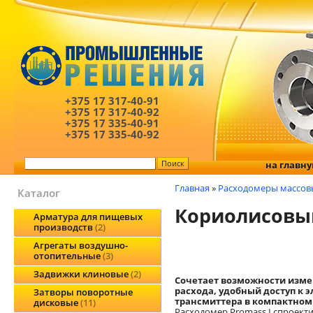
+375 17
317-40-91
+375 17
317-40-92
+375 17
335-40-91
+375 17
335-40-92
на главн
Главная
»
Расходомеры массов
Каталог
Кориолисовый 
Арматура для пищевых
производств
2
Агрегаты воздушно-
отопительные
3
Задвижки клиновые
2
Сочетает возможности изме
расхода, удобный доступ к 
Затворы поворотные
трансмиттера в компактном
дисковые
11
Расходомер Promass I спроект