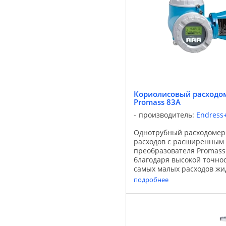
Кориолисовый расходом
Promass 83A
производитель:
Endress
Однотрубный расходомер
расходов с расширенным
преобразователя Promass
благодаря высокой точно
самых малых расходов жид
Обладает расширенным ф
подробнее
таким как использование .