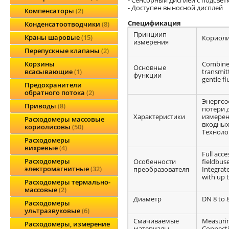
- Доступен выносной дисплей
Компенсаторы
2
Спецификация
Конденсатоотводчики
8
Принциип
Краны шаровые
15
Кориоли
измерения
Перепускные клапаны
2
Combines
Корзины
Основные
transmitt
всасывающие
1
функции
gentle fl
Предохранители
обратного потока
2
Энергоэ
Приводы
8
потери 
Характеристики
измерени
Расходомеры массовые
входных
кориолисовы
50
Техноло
Расходомеры
вихревые
4
Full acc
Расходомеры
Особенности
fieldbuse
электромагнитные
32
преобразователя
Integrat
with up t
Расходомеры термально-
массовые
2
Диаметр
DN 8 to 8
Расходомеры
ультразвуковые
6
Смачиваемые
Measurin
Расходомеры, измерение
материалы
Connecti