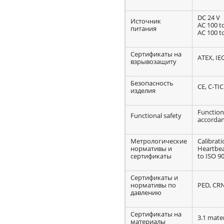
DC 24 V
Источник
AC 100 t
питания
AC 100 t
Сертификаты на
ATEX, IE
взрывозащиту
Безопасность
CE, C-TIC
изделия
Functiona
Functional safety
accordan
Метрологические
Calibrati
нормативы и
Heartbea
сертификаты
to ISO 90
Сертификаты и
нормативы по
PED, CR
давлению
Сертификаты на
3.1 mater
материалы