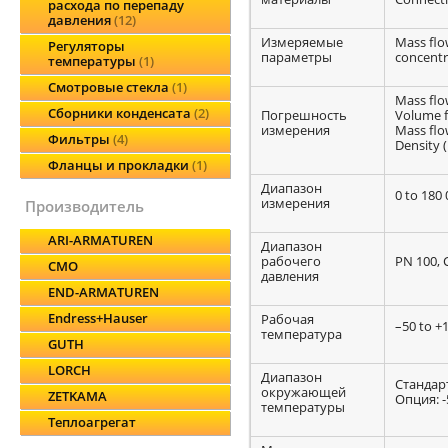
расхода по перепаду
давления
12
Измеряемые
Mass flo
Регуляторы
параметры
concentra
температуры
1
Смотровые стекла
1
Mass flow
Сборники конденсата
2
Погрешность
Volume fl
измерения
Mass flow
Фильтры
4
Density (
Фланцы и прокладки
1
Диапазон
0 to 180 
измерения
производитель
ARI-ARMATUREN
Диапазон
рабочего
PN 100, C
CMO
давления
END-ARMATUREN
Endress+Hauser
Рабочая
–50 to +1
температура
GUTH
LORCH
Диапазон
Стандарт
окружающей
ZETKAMA
Опция: -5
температуры
Теплоагрегат