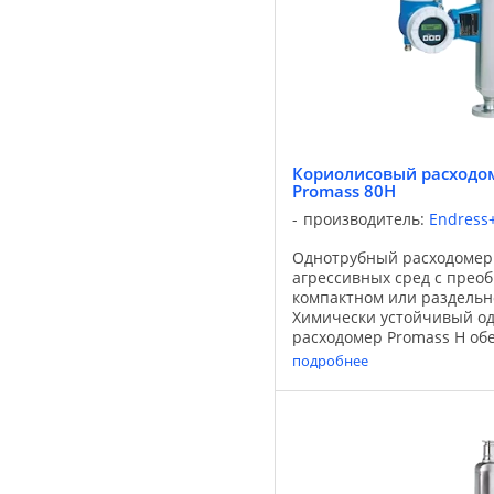
Кориолисовый расходом
Promass 80H
производитель:
Endress
Однотрубный расходомер
агрессивных сред с прео
компактном или раздель
Химически устойчивый о
расходомер Promass H об
высокоточное измерение 
подробнее
и газов в условиях, требую