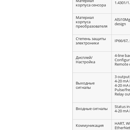
Материал
1.4301/1.
корпуса сенсора
Материал
AlSi10Mg,
корпуса
design
преобразователя
Степень защиты
IP66/67,
электроники
4-line ba
Дисплей/
Configura
Настройка
Remote d
3 output
4-20 mA 
Выходные
4-20 mA 
сигналы
Pulse/fr
Relay ou
Status i
Входные сигналы
4-20 mA 
HART, W
Коммуникация
EtherNet