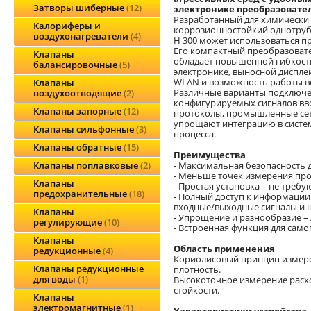
Затворы шиберные
12
электронике преобразовате
Разработанный для химически 
Калориферы и
коррозионностойкий однотруб
воздухонагреватели
4
H 300 может использоваться пр
Его компактный преобразовате
Клапаны
обладает повышенной гибкость
балансировочные
5
электронике, выносной диспле
WLAN и возможность работы в
Клапаны
Различные варианты подключен
воздухоотводящие
2
конфигурируемых сигналов вв
Клапаны запорные
12
протоколы, промышленные сети
упрощают интеграцию в систем
Клапаны сильфонные
3
процесса.
Клапаны обратные
15
Преимущества
- Максимальная безопасность 
Клапаны поплавковые
2
- Меньше точек измерения про
Клапаны
- Простая установка – не треб
предохранительные
18
- Полный доступ к информации
входные/выходные сигналы и 
Клапаны
- Упрощение и разнообразие –
регулирующие
10
- Встроенная функция для само
Клапаны
Область применения
редукционные
4
Кориолисовый принцип измерени
Клапаны редукционные
плотность.
для воды
1
Высокоточное измерение расх
стойкости.
Клапаны
электромагнитные
1
Характеристики устройства