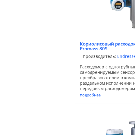
Кориолисовый расходом
Promass 80S
производитель:
Endress
Расходомер с однотрубны
самодренируемым сенсор
преобразователем в комп
раздельном исполнении P
передовым расходомером
исполнении – решение En
подробнее
отвечает всем требовани
установки ...