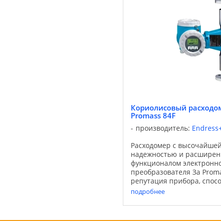
Кориолисовый расходом
Promass 84F
производитель:
Endress
Расходомер с высочайшей
надежностью и расшире
функционалом электронн
преобразователя За Proma
репутация прибора, спос
осуществлять высокоточ
подробнее
расхода жидкости и газа
параметрах ...