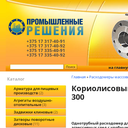
+375 17
317-40-91
+375 17
317-40-92
+375 17
335-40-91
+375 17
335-40-92
на главн
Главная
»
Расходомеры массов
Каталог
Кориолисовый
Арматура для пищевых
производств
2
300
Агрегаты воздушно-
отопительные
3
Задвижки клиновые
2
Затворы поворотные
Однотрубный расходомер д
дисковые
11
агрессивных сред с удобным