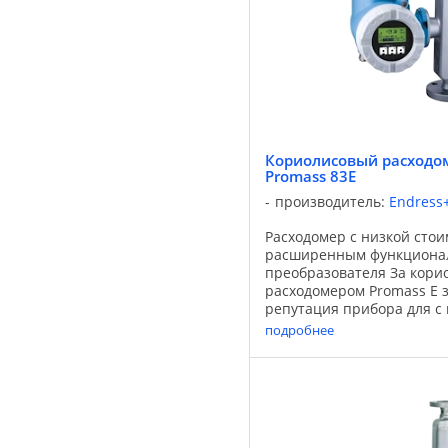
Кориолисовый расходом
Promass 83E
производитель:
Endress
Расходомер с низкой сто
расширенным функциона
преобразователя За кори
расходомером Promass E 
репутация прибора для с
стоимостью владения. Об
подробнее
расширенным функционал
использование ...