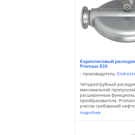
Кориолисовый расходом
Promass 83X
производитель:
Endress
Четырехтрубный расходо
максимальной пропускной
расширенным функциона
преобразователя. Promass
учетом требований нефте
промышленности. Ключев
подробнее
обеспечении точности из
помощью Promass X ...