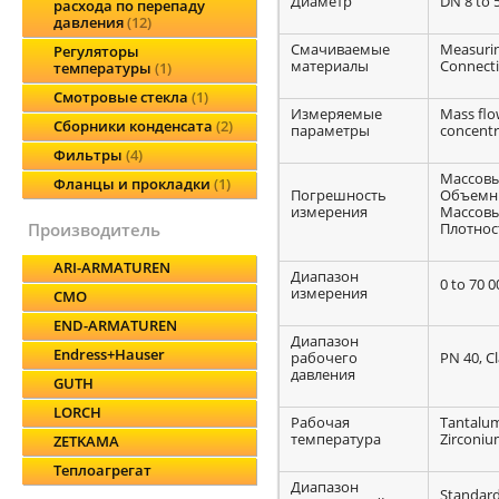
Диаметр
DN 8 to 50
расхода по перепаду
давления
12
Смачиваемые
Measurin
Регуляторы
материалы
Connecti
температуры
1
Смотровые стекла
1
Измеряемые
Mass flo
Сборники конденсата
2
параметры
concentr
Фильтры
4
Массовы
Фланцы и прокладки
1
Погрешность
Объемны
измерения
Массовый
Плотност
производитель
ARI-ARMATUREN
Диапазон
0 to 70 0
измерения
CMO
END-ARMATUREN
Диапазон
Endress+Hauser
рабочего
PN 40, Cl
давления
GUTH
LORCH
Рабочая
Tantalum:
температура
Zirconium
ZETKAMA
Теплоагрегат
Диапазон
Standard: