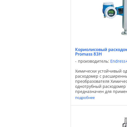
Кориолисовый расходом
Promass 83H
производитель:
Endress
Химически устойчивый о
расходомер с расширенн
преобразователя Химичес
однотрубный расходомер 
предназначен для примен
требующих повышенной 
подробнее
стойкости.Преобразователь