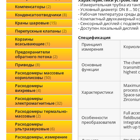
- Измерительная трубка из тан
Компенсаторы
2
- Условный диаметр: DN 8 ... 50 (3/
- Рабочая температура среды до 
Конденсатоотводчики
8
- Компактный двухкамерный ко
Краны шаровые
15
- Сенсорный дисплей с подсве
- Доступен локальный дисплей
Перепускные клапаны
2
Спецификация
Корзины
всасывающие
1
Принциип
Кориоли
измерения
Предохранители
обратного потока
2
The chemi
Основные
Приводы
8
transmit
функции
highest c
Расходомеры массовые
кориолисовы
50
Maximum 
Расходомеры
process 
вихревые
4
Характеристики
Space-sa
Расходомеры
Zirconium
электромагнитные
32
Расходомеры термально-
Full acc
массовые
2
Особенности
fieldbuse
преобразователя
Integrat
Расходомеры
with up t
ультразвуковые
6
Расходомеры, измерение