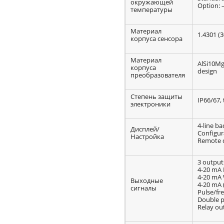
окружающей
Option: –
температуры
Материал
1.4301 (3
корпуса сенсора
Материал
AlSi10Mg,
корпуса
design
преобразователя
Степень защиты
IP66/67,
электроники
4-line ba
Дисплей/
Configura
Настройка
Remote d
3 output
4-20 mA 
4-20 mA 
Выходные
4-20 mA 
сигналы
Pulse/fr
Double p
Relay ou