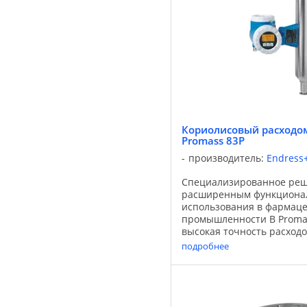
Кориолисовый расходом
Promass 83P
производитель:
Endress
Специализированное реш
расширенным функциона
использования в фармац
промышленности В Promas
высокая точность расход
изогнутой формы и дрени
подробнее
приборов с прямыми труб
Преобразователь ...