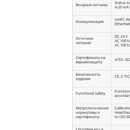
Status i
Входные сигналы
4-20 mA 
HART, W
Коммуникация
EtherNet
DC 24 V
Источник
AC 100 t
питания
AC 100 t
Сертификаты на
ATEX, IE
взрывозащиту
Безопасность
CE, C-TIC
изделия
Functiona
Functional safety
accordan
Метрологические
Calibrati
нормативы и
Heartbea
сертификаты
to ISO 90
Сертификаты и