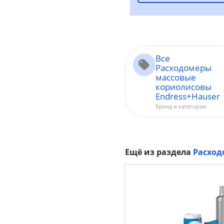
Все
Расходомеры
массовые
кориолисовы
Endress+Hauser
Бренд и категория
Ещё из раздела
Расход