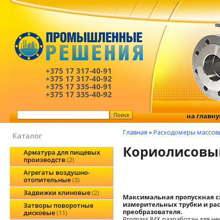
+375 17
317-40-91
+375 17
317-40-92
+375 17
335-40-91
+375 17
335-40-92
на главн
Главная
»
Расходомеры массов
Каталог
Кориолисовый
Арматура для пищевых
производств
2
Агрегаты воздушно-
отопительные
3
Задвижки клиновые
2
Максимальная пропускная с
измерительных трубки и р
Затворы поворотные
преобразователя.
дисковые
11
Promass 84X разработан для н