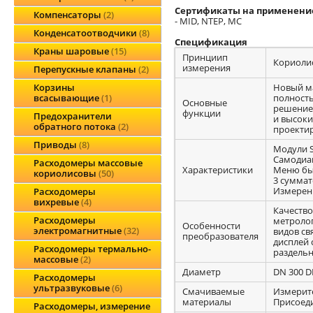
Сертификаты на применение
Компенсаторы
2
- MID, NTEP, MC
Конденсатоотводчики
8
Спецификация
Краны шаровые
15
Принциип
Кориоли
измерения
Перепускные клапаны
2
Новый ма
Корзины
полность
всасывающие
1
Основные
решением
функции
Предохранители
и высоки
обратного потока
2
проекти
Приводы
8
Модули S
Самодиа
Расходомеры массовые
Характеристики
Меню быс
кориолисовы
50
3 сумма
Измерен
Расходомеры
вихревые
4
Качество
Расходомеры
метролог
Особенности
электромагнитные
32
видов св
преобразователя
дисплей 
Расходомеры термально-
раздельн
массовые
2
Диаметр
DN 300 D
Расходомеры
ультразвуковые
6
Смачиваемые
Измерите
материалы
Присоеди
Расходомеры, измерение