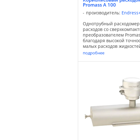
Promass A 100
производитель:
Endress
Однотрубный расходомер
расходов со сверхкомпак
преобразователем Promas
благодаря высокой точно
малых расходов жидкостей
условиях высокого и низк
подробнее
сочетании с самым компак