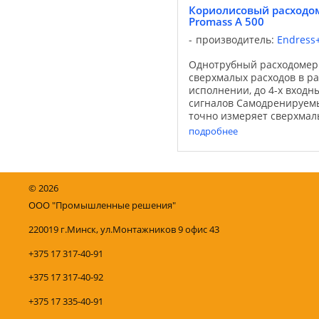
Кориолисовый расходом
Promass A 500
производитель:
Endress
Однотрубный расходомер
сверхмалых расходов в р
исполнении, до 4-х вход
сигналов Самодренируем
точно измеряет сверхмал
жидкостей и газов, наход
подробнее
высоким давлением. Он об
©
2026
ООО "Промышленные решения"
220019 г.Минск, ул.Монтажников 9 офис 43
+375 17 317-40-91
+375 17 317-40-92
+375 17 335-40-91