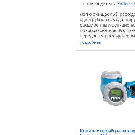
производитель:
Endress
Легко очищаемый расход
однотрубной самодрениру
расширенным функциона
преобразователя. Promass
передовым расходомером
исполнении – решение En
подробнее
отвечает всем требования
Кориолисовый расходом