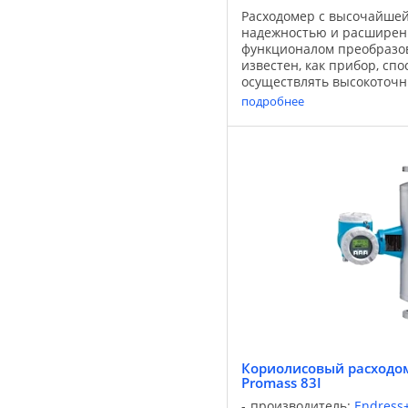
Расходомер с высочайшей
надежностью и расшире
функционалом преобразов
известен, как прибор, сп
осуществлять высокоточ
изменяющихся условиях п
подробнее
Расходомер подходит для
...
Кориолисовый расходом
Promass 83I
производитель:
Endress