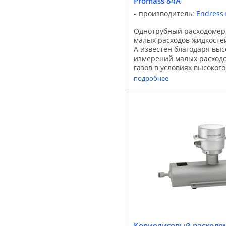
Promass 84A
производитель:
Endress
Однотрубный расходомер
малых расходов жидкостей
A известен благодаря выс
измерений малых расходо
газов в условиях высокого
давления. В сочетании с
подробнее
Promass 84 с ...
Кориолисовый расходом