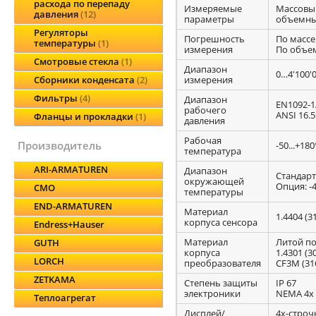
расхода по перепаду
Измеряемые
Массовый
давления
12
параметры
объемный
Регуляторы
Погрешность
По массе
температуры
1
измерения
По объем
Смотровые стекла
1
Диапазон
0…4'100'0
измерения
Сборники конденсата
2
Фильтры
4
Диапазон
EN1092-1
рабочего
ANSI 16.5:
Фланцы и прокладки
1
давления
Рабочая
производитель
-50...+18
температура
ARI-ARMATUREN
Диапазон
Стандартн
окружающей
Опция: -40
CMO
температуры
END-ARMATUREN
Материал
1.4404 (
корпуса сенсора
Endress+Hauser
Материал
Литой п
GUTH
корпуса
1.4301 (3
LORCH
преобразователя
CF3M (31
ZETKAMA
Степень защиты
IP 67
электроники
NEMA 4x
Теплоагрегат
Дисплей/
4х-строч