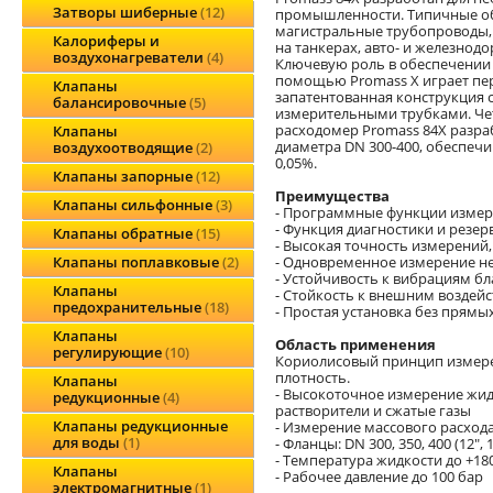
Затворы шиберные
12
промышленности. Типичные об
магистральные трубопроводы, 
Калориферы и
на танкерах, авто- и железнод
воздухонагреватели
4
Ключевую роль в обеспечении 
помощью Promass X играет пер
Клапаны
запатентованная конструкция 
балансировочные
5
измерительными трубками. Ч
расходомер Promass 84X разра
Клапаны
диаметра DN 300-400, обеспеч
воздухоотводящие
2
0,05%.
Клапаны запорные
12
Преимущества
Клапаны сильфонные
3
- Программные функции измер
- Функция диагностики и резе
Клапаны обратные
15
- Высокая точность измерений
- Одновременное измерение н
Клапаны поплавковые
2
- Устойчивость к вибрациям б
Клапаны
- Стойкость к внешним воздей
предохранительные
18
- Простая установка без прямы
Клапаны
Область применения
регулирующие
10
Кориолисовый принцип измерени
плотность.
Клапаны
- Высокоточное измерение жидк
редукционные
4
растворители и сжатые газы
Клапаны редукционные
- Измерение массового расхода
для воды
1
- Фланцы: DN 300, 350, 400 (12", 1
- Температура жидкости до +180
Клапаны
- Рабочее давление до 100 бар
электромагнитные
1