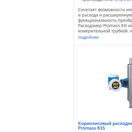
Сочетает возможности из
и расхода и расширенну
функциональность преоб
Расходомер Promass 83I и
измерительной трубкой, ч
осуществлять измерения м
подробнее
плотности и температуры, 
Кориолисовый расходом
Promass 83S