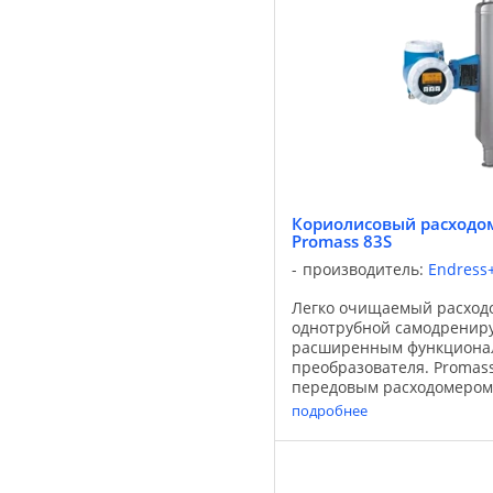
Кориолисовый расходом
Promass 83S
производитель:
Endress
Легко очищаемый расход
однотрубной самодрениру
расширенным функциона
преобразователя. Promass
передовым расходомером
исполнении – решение En
подробнее
отвечает всем требования