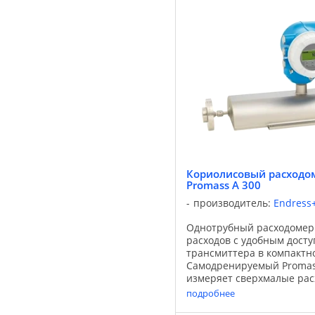
Кориолисовый расходом
Promass A 300
производитель:
Endress
Однотрубный расходомер
расходов с удобным досту
трансмиттера в компактн
Самодренируемый Promas
измеряет сверхмалые рас
газов, также находящихся
подробнее
давлением. Он ...