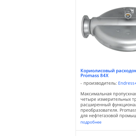
Кориолисовый расходом
Promass 84X
производитель:
Endress
Максимальная пропускная
четыре измерительных тр
расширенный функциона
преобразователя. Promas
для нефтегазовой промы
Типичные области приме
подробнее
магистральные трубопров
разгрузка нефти на ...