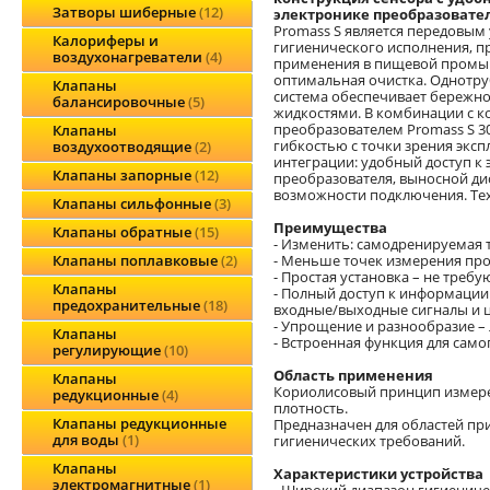
Затворы шиберные
12
электронике преобразовате
Promass S является передовым
Калориферы и
гигиенического исполнения, 
воздухонагреватели
4
применения в пищевой промыш
оптимальная очистка. Однотр
Клапаны
система обеспечивает бережн
балансировочные
5
жидкостями. В комбинации с 
преобразователем Promass S 3
Клапаны
гибкостью с точки зрения эксп
воздухоотводящие
2
интеграции: удобный доступ к 
Клапаны запорные
12
преобразователя, выносной д
возможности подключения. Тех
Клапаны сильфонные
3
Преимущества
Клапаны обратные
15
- Изменить: самодренируемая 
- Меньше точек измерения про
Клапаны поплавковые
2
- Простая установка – не треб
Клапаны
- Полный доступ к информации
предохранительные
18
входные/выходные сигналы и 
- Упрощение и разнообразие –
Клапаны
- Встроенная функция для само
регулирующие
10
Область применения
Клапаны
Кориолисовый принцип измерени
редукционные
4
плотность.
Клапаны редукционные
Предназначен для областей пр
для воды
1
гигиенических требований.
Клапаны
Характеристики устройства
электромагнитные
1
- Широкий диапазон гигиениче