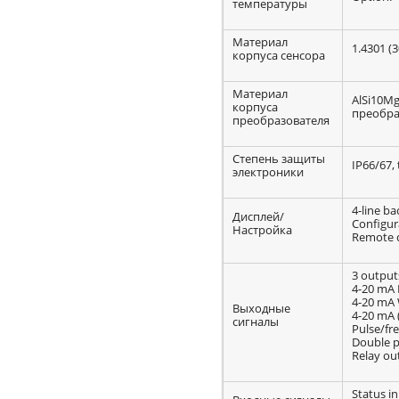
температуры
Материал
1.4301 (3
корпуса сенсора
Материал
AlSi10Mg
корпуса
преобра
преобразователя
Степень защиты
IP66/67,
электроники
4-line ba
Дисплей/
Configura
Настройка
Remote d
3 output
4-20 mA 
4-20 mA 
Выходные
4-20 mA 
сигналы
Pulse/fr
Double p
Relay ou
Status i