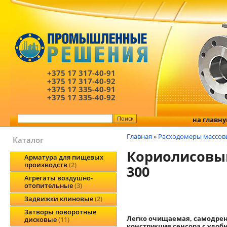
+375 17
317-40-91
+375 17
317-40-92
+375 17
335-40-91
+375 17
335-40-92
на главн
Главная
»
Расходомеры массов
Каталог
Кориолисовый
Арматура для пищевых
производств
2
300
Агрегаты воздушно-
отопительные
3
Задвижки клиновые
2
Затворы поворотные
Легко очищаемая, самодрен
дисковые
11
конструкция сенсора с удоб