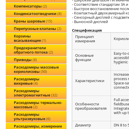
- Соответствие стандартам 3A 
Компенсаторы
2
- Быстрое восстановление после
- Компактный двухкамерный ко
Конденсатоотводчики
8
- Сенсорный дисплей с подсве
Краны шаровые
15
- Выносной дисплей
Перепускные клапаны
2
Спецификация
Корзины
Принциип
Кориоли
всасывающие
1
измерения
Предохранители
обратного потока
2
Easy-to-
Основные
accessibl
функции
Приводы
8
hygienic 
Расходомеры массовые
кориолисовы
50
Increased
process 
Расходомеры
Характеристики
Space-sav
вихревые
4
connecti
Расходомеры
электромагнитные
32
Full acc
Расходомеры термально-
Особенности
fieldbuse
массовые
2
преобразователя
Integrat
with up t
Расходомеры
ультразвуковые
6
Диаметр
DN 8 to 5
Расходомеры, измерение