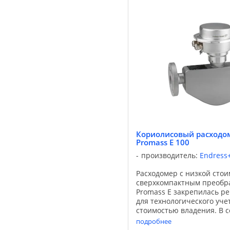
Кориолисовый расходом
Promass E 100
производитель:
Endress
Расходомер с низкой сто
сверхкомпактным преобр
Promass E закрепилась р
для технологического уче
стоимостью владения. В 
компактным корпусом пре
подробнее
доступным на ...