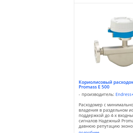
Кориолисовый расходом
Promass E 500
производитель:
Endress
Расходомер с минимальн
владения в раздельном и
поддержкой до 4-х входн
сигналов Надежный Proma
давнюю репутацию эконо
эффективного решения дл
подробнее