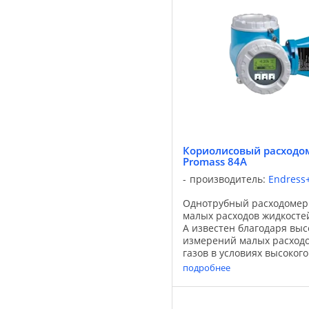
Кориолисовый расходом
Promass 84A
производитель:
Endress
Однотрубный расходомер
малых расходов жидкостей
A известен благодаря выс
измерений малых расходо
газов в условиях высокого
давления. В сочетании с
подробнее
Promass 84 с ...