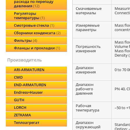
расхода по перепаду
давления
12
Смачиваемые
Measurin
материалы
Connectio
Регуляторы
температуры
1
Измеряемые
Mass flo
Смотровые стекла
1
параметры
concentr
Сборники конденсата
2
Фильтры
4
Mass flow
Погрешность
Volume fl
Фланцы и прокладки
1
измерения
Mass flow
Density (
производитель
Диапазон
0 to 70 0
ARI-ARMATUREN
измерения
CMO
Диапазон
END-ARMATUREN
рабочего
PN 40, Cl
Endress+Hauser
давления
GUTH
Рабочая
LORCH
–50 to +1
температура
ZETKAMA
Диапазон
Теплоагрегат
Standard:
окружающей
Option: –