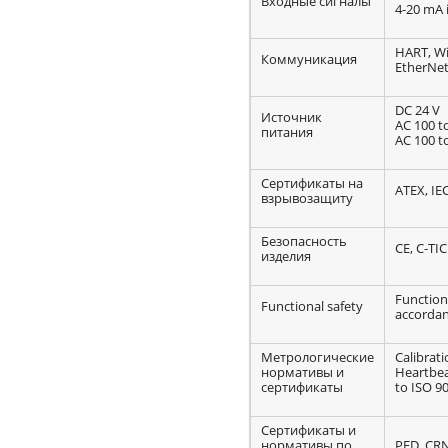
Входные сигналы
4-20 mA 
HART, W
Коммуникация
EtherNet
DC 24 V
Источник
AC 100 t
питания
AC 100 t
Сертификаты на
ATEX, IE
взрывозащиту
Безопасность
CE, C-TIC
изделия
Functiona
Functional safety
accordan
Метрологические
Calibrati
нормативы и
Heartbea
сертификаты
to ISO 90
Сертификаты и
нормативы по
PED, CR