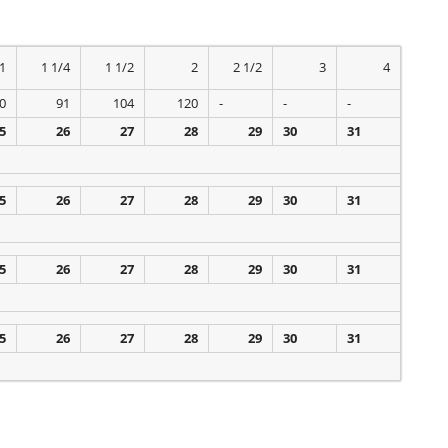
1
1 1/4
1 1/2
2
2 1/2
3
4
0
91
104
120
-
-
-
5
26
27
28
29
30
31
5
26
27
28
29
30
31
5
26
27
28
29
30
31
5
26
27
28
29
30
31