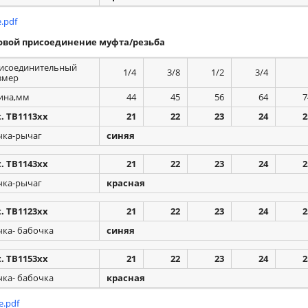
.pdf
овой присоединение муфта/резьба
исоединительный
1/4
3/8
1/2
3/4
змер
ина,мм
44
45
56
64
7
t. TB1113xx
21
22
23
24
2
чка-рычаг
синяя
t. TB1143xx
21
22
23
24
2
чка-рычаг
красная
t. TB1123xx
21
22
23
24
2
чка- бабочка
синяя
t. TB1153xx
21
22
23
24
2
чка- бабочка
красная
.pdf