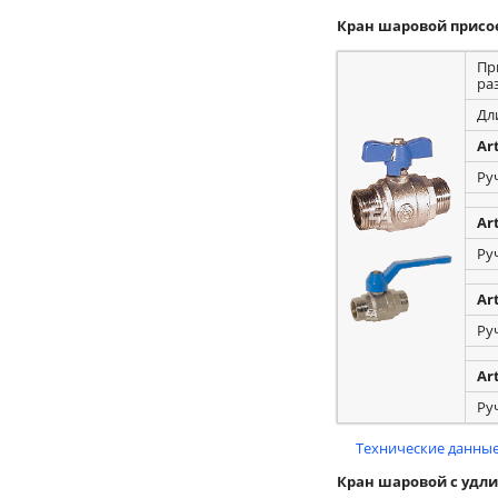
Кран шаровой присо
Пр
ра
Дл
Ar
Ру
Ar
Ру
Ar
Ру
Ar
Ру
Технические данные
Кран шаровой с уд