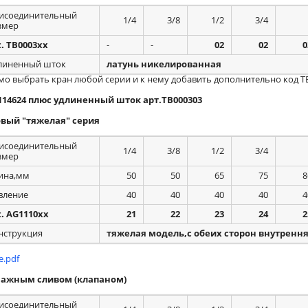
исоединительный
1/4
3/8
1/2
3/4
змер
t. TB0003xx
-
-
02
02
0
линенный шток
латунь никелированная
имо выбрать кран любой серии и к нему добавить дополнительно код Т
114624 плюс удлиненный шток арт.ТВ000303
вый "тяжелая" серия
исоединительный
1/4
3/8
1/2
3/4
змер
ина,мм
50
50
65
75
8
вление
40
40
40
40
4
t. AG1110xx
21
22
23
24
2
нструкция
тяжелая модель,с обеих сторон внутрення
.pdf
нажным сливом (клапаном)
исоединительный