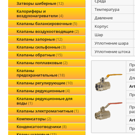
Среда
Затворы шиберные
12
Температура
Калориферы и
воздухонагреватели
4
Давление
Клапаны балансировочные
5
Корпус
Клапаны воздухоотводящие
2
Шар
Клапаны запорные
12
Уплотнение шара
Клапаны сильфонные
3
Уплотнение штока
Клапаны обратные
15
Клапаны поплавковые
2
Пр
ра
Клапаны
предохранительные
18
Дл
Клапаны регулирующие
10
Ar
Клапаны редукционные
4
Пр
Клапаны редукционные для
воды
1
Пр
Клапаны электромагнитные
1
ра
Компенсаторы
2
Ar
Конденсатоотводчики
8
Пр
Краны шаровые
15