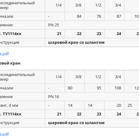
исоединительный
1/4
3/8
1/2
3/4
змер
ина,мм
-
84
76
87
10
вление
PN 25
t. TV1114xx
21
22
23
24
2
нструкция
шаровой кран со шлангом
.pdf
овой кран
исоединительный
1/4
3/8
1/2
3/4
змер
ина,мм
-
80
95
108
12
вление
PN 16
анг, d мм
-
14
14
20
25
t. TT1114xx
21
22
23
24
2
нструкция
шаровой кран со шлангом
.pdf