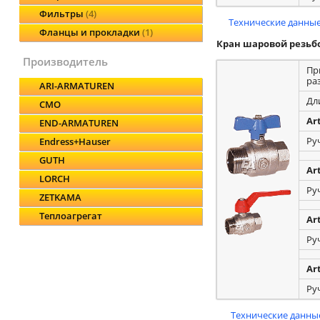
Фильтры
4
Технические данные
Фланцы и прокладки
1
Кран шаровой резьб
производитель
Пр
ра
ARI-ARMATUREN
Дл
CMO
Ar
END-ARMATUREN
Ру
Endress+Hauser
GUTH
Ar
LORCH
Ру
ZETKAMA
Теплоагрегат
Ar
Ру
Ar
Ру
Технические данные