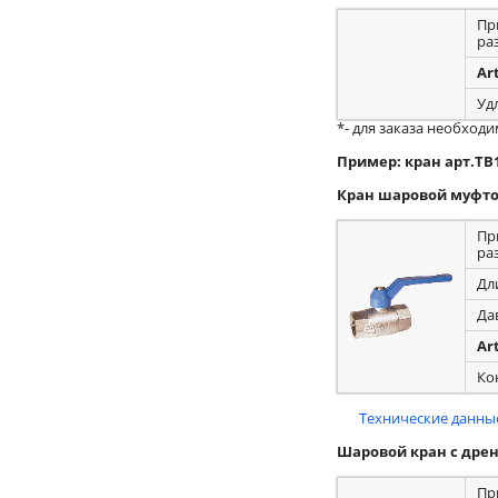
Пр
ра
Ar
Уд
*- для заказа необход
Пример: кран арт.ТВ
Кран шаровой муфто
Пр
ра
Дл
Да
Ar
Ко
Технические данные
Шаровой кран с дре
Пр