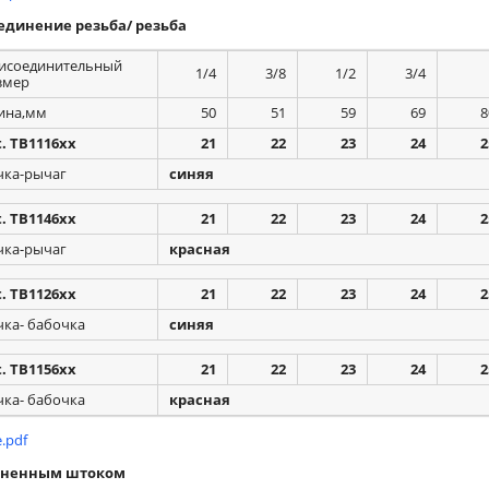
единение резьба/ резьба
исоединительный
1/4
3/8
1/2
3/4
змер
ина,мм
50
51
59
69
8
t. TB1116xx
21
22
23
24
2
чка-рычаг
синяя
t. TB1146xx
21
22
23
24
2
чка-рычаг
красная
t. TB1126xx
21
22
23
24
2
чка- бабочка
синяя
t. TB1156xx
21
22
23
24
2
чка- бабочка
красная
.pdf
линенным штоком