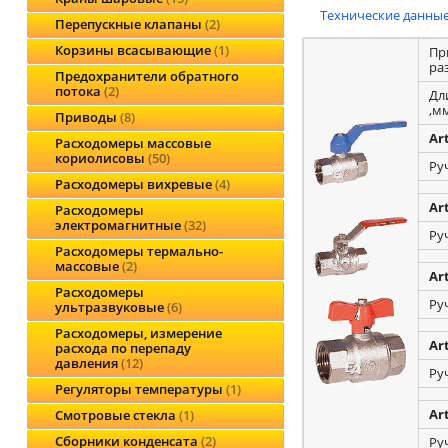
Технические данные
Перепускные клапаны
2
Корзины всасывающие
1
Пр
ра
Предохранители обратного
потока
2
Дл
,м
Приводы
8
Ar
Расходомеры массовые
кориолисовы
50
Ру
Расходомеры вихревые
4
Ar
Расходомеры
электромагнитные
32
Ру
Расходомеры термально-
массовые
2
Ar
Расходомеры
Ру
ультразвуковые
6
Расходомеры, измерение
Ar
расхода по перепаду
давления
12
Ру
Регуляторы температуры
1
Ar
Смотровые стекла
1
Сборники конденсата
2
Ру