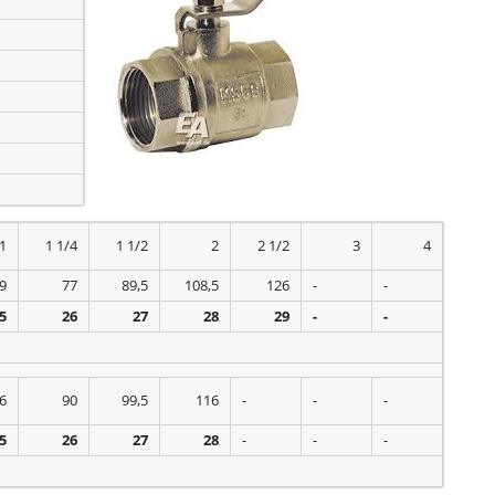
1
1 1/4
1 1/2
2
2 1/2
3
4
9
77
89,5
108,5
126
-
-
5
26
27
28
29
-
-
6
90
99,5
116
-
-
-
5
26
27
28
-
-
-