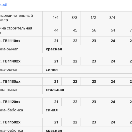
.pdf
исоединительный
1/4
3/8
1/2
3/4
змер
ина строительная
44
45
56
64
7
м
t. TB1110xx
21
22
23
24
2
чка-рычаг
красная
t. TB1140xx
21
22
23
24
2
чка-рычаг
синяя
t. TB1130xx
21
22
23
24
2
чка-рычаг
стальная
t. TB1120xx
21
22
23
24
2
чка- бабочка
синяя
t. TB1150xx
21
22
23
24
2
чка- бабочка
красная