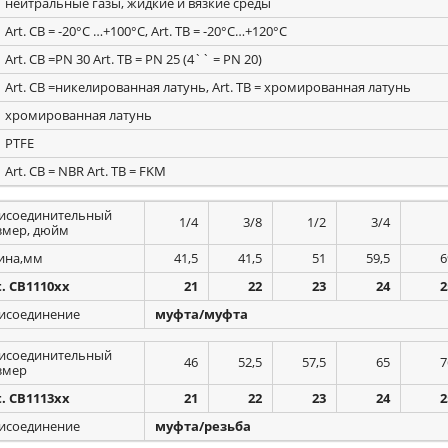
нейтральные газы, жидкие и вязкие среды
Art. CB = -20°С …+100°С, Art. TB = -20°С…+120°С
Art. CB =PN 30 Art. TB = PN 25 (4`` = PN 20)
Art. CB =никелированная латунь, Art. TB = хромированная латунь
хромированная латунь
PTFE
Art. CB = NBR Art. TB = FKM
исоединительный
1/4
3/8
1/2
3/4
змер, дюйм
ина,мм
41,5
41,5
51
59,5
6
t. CB1110xx
21
22
23
24
2
исоединение
муфта/муфта
исоединительный
46
52,5
57,5
65
7
змер
t. CB1113xx
21
22
23
24
2
исоединение
муфта/резьба