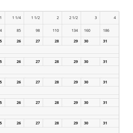
1
1 1/4
1 1/2
2
2 1/2
3
4
4
85
98
110
134
160
186
5
26
27
28
29
30
31
5
26
27
28
29
30
31
5
26
27
28
29
30
31
5
26
27
28
29
30
31
5
26
27
28
29
30
31