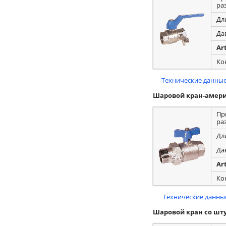
ра
Дл
Да
Ar
Ко
Технические данные
Шаровой кран-амери
Пр
ра
Дл
Да
Ar
Ко
Технические данные
Шаровой кран со шт