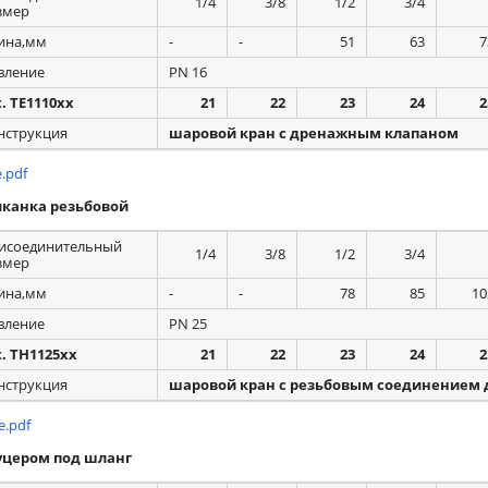
1/4
3/8
1/2
3/4
змер
ина,мм
-
-
51
63
7
вление
PN 16
t. TE1110xx
21
22
23
24
2
нструкция
шаровой кран с дренажным клапаном
.pdf
канка резьбовой
исоединительный
1/4
3/8
1/2
3/4
змер
ина,мм
-
-
78
85
10
вление
PN 25
t. TH1125xx
21
22
23
24
2
нструкция
шаровой кран с резьбовым соединением д
.pdf
уцером под шланг