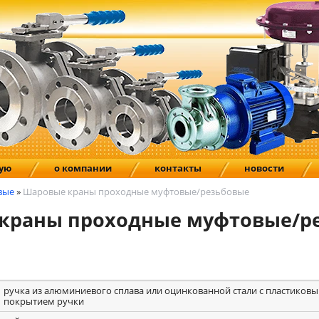
ную
о компании
контакты
новости
вые
»
Шаровые краны проходные муфтовые/резьбовые
краны проходные муфтовые/р
ручка из алюминиевого сплава или оцинкованной стали с пластиков
покрытием ручки