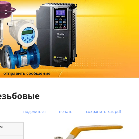
отправить сообщение
езьбовые
поделиться
печать
сохранить как pdf
ым