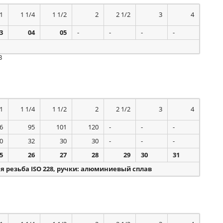
1
1 1/4
1 1/2
2
2 1/2
3
4
3
04
05
-
-
-
-
В
1
1 1/4
1 1/2
2
2 1/2
3
4
6
95
101
120
-
-
-
0
32
30
30
-
-
-
5
26
27
28
29
30
31
я резьба ISO 228, ручки: алюминиевый сплав