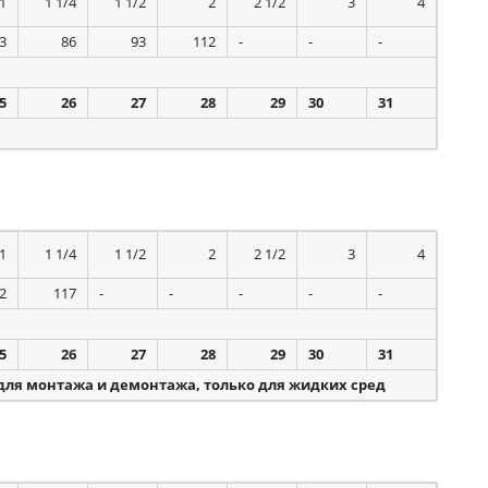
1
1 1/4
1 1/2
2
2 1/2
3
4
3
86
93
112
-
-
-
5
26
27
28
29
30
31
1
1 1/4
1 1/2
2
2 1/2
3
4
2
117
-
-
-
-
-
5
26
27
28
29
30
31
ля монтажа и демонтажа, только для жидких сред