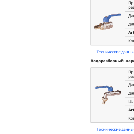
Пр
ра
Дл
Да
Ar
Ко
Технические данные
Водоразборный шар
Пр
ра
Дл
Да
Шл
Ar
Ко
Технические данные