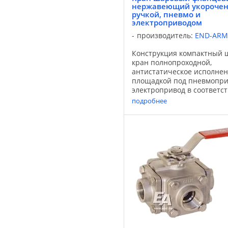
нержавеющий укорочен
ручкой, пневмо и
электроприводом
производитель:
END-ARM
Конструкция компактный 
кран полнопроходной,
антистатическое исполнен
площадкой под пневмопри
электропривод в соответст
Среда нейтральные газы, 
подробнее
среды, вязкие жидкости, а
среды Температура -30°С …