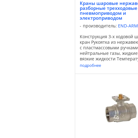
Краны шаровые нержа
разборные трехходовые 
пневмоприводом и
электроприводом
производитель:
END-ARM
Конструкция 3-х ходовой 
кран Рукоятка из нержаве
с пластмассовыми ручкам
нейтральные газы, жидкие
вязкие жидкости Температ
+150°С Давление PN 40 Ко
подробнее
нержавеющая сталь 1.440
нержавеющая сталь 1.4401 