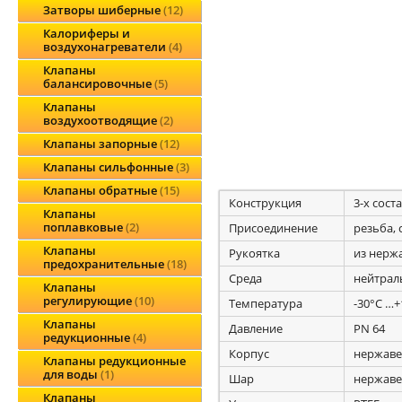
Затворы шиберные
12
Калориферы и
воздухонагреватели
4
Клапаны
балансировочные
5
Клапаны
воздухоотводящие
2
Клапаны запорные
12
Клапаны сильфонные
3
Клапаны обратные
15
Конструкция
3-х сос
Клапаны
поплавковые
2
Присоединение
резьба, 
Клапаны
Рукоятка
из нерж
предохранительные
18
Среда
нейтрал
Клапаны
регулирующие
10
Температура
-30°С …+
Клапаны
Давление
PN 64
редукционные
4
Корпус
нержавею
Клапаны редукционные
для воды
1
Шар
нержавею
Клапаны