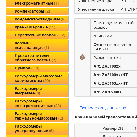
Уплотнение шара
PTFE – 
электромагнитные
1
Уплотнение штока
PTFE/FK
Компенсаторы
2
Конденсатоотводчики
8
Присоединительный
Краны шаровые
15
размер
Перепускные клапаны
2
Длина,мм
Корзины
Фланец под привод
всасывающие
1
ISO5211
Предохранители
Размер штока
обратного потока
2
Art. ZA3100xx
Приводы
8
Art. ZA3100xx/HT
Расходомеры массовые
кориолисовы
50
Art. ZA3103xx/HT
Расходомеры
Art. ZAH300xx
вихревые
4
Расходомеры
электромагнитные
32
Технические данные .pdf
Расходомеры
Кран шаровой трехсоставной
термально-массовые
2
Расходомеры
Размер DN
1
ультразвуковые
6
Длина,мм
-