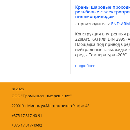
Краны шаровые проход
резьбовые с электропр
пневмоприводом
производитель:
END-ARM
Конструкция внутренняя р
228(Art. KA) или DIN 2999 (Ar
Площадка под привод Сре
нейтральные газы, жидкие
среды Температура -20°С 
Давление PN 16…PN 40 Ко
никелированная латунь Ш
подробнее
хромированная латунь Упло
©
2026
ООО "Промышленные решения"
220019 г.Минск, ул.Монтажников 9 офис 43
+375 17 317-40-91
+375 17 317-40-92