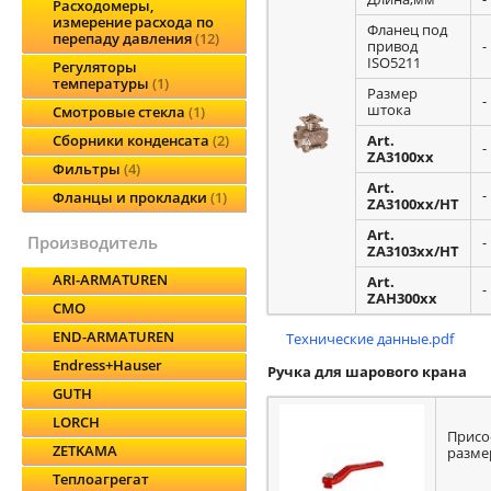
Расходомеры,
измерение расхода по
Фланец под
перепаду давления
12
привод
-
ISO5211
Регуляторы
температуры
1
Размер
-
штока
Смотровые стекла
1
Art.
Сборники конденсата
2
-
ZA3100xx
Фильтры
4
Art.
-
Фланцы и прокладки
1
ZA3100xx/HT
Art.
производитель
-
ZA3103xx/HT
ARI-ARMATUREN
Art.
-
ZAH300xx
CMO
END-ARMATUREN
Технические данные.pdf
Endress+Hauser
Ручка для шарового крана
GUTH
LORCH
Присо
ZETKAMA
разме
Теплоагрегат