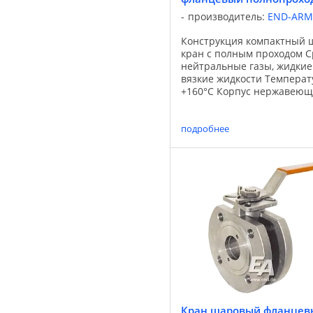
производитель:
END-ARM
Конструкция компактный 
кран с полным проходом С
нейтральные газы, жидкие
вязкие жидкости Температ
+160°С Корпус нержавеющ
1.4408 Шар нержавеющая 
1.4401 Уплотнение шара P
Уплотнение штока PTFE/FKM
подробнее
Кран шаровый фланцев