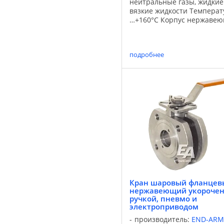
нейтральные газы, жидкие
вязкие жидкости Температ
…+160°С Корпус нержавею
1.4408 Шар нержавеющая 
1.4401 Уплотнение шара P
Уплотнение штока PTFE/FKM
подробнее
Кран шаровый фланцев
нержавеющий укорочен
ручкой, пневмо и
электроприводом
производитель:
END-ARM