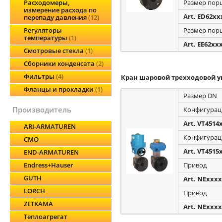
Размер пор
Расходомеры,
измерение расхода по
Art. ED62xx
перепаду давления
12
Размер пор
Регуляторы
температуры
1
Art. EE62xx
Смотровые стекла
1
Сборники конденсата
2
Фильтры
4
Кран шаровой трехходовой у
Фланцы и прокладки
1
Размер DN
производитель
Конфигурац
Art. VT4514
ARI-ARMATUREN
Конфигурац
CMO
Art. VT4515
END-ARMATUREN
Привод
Endress+Hauser
GUTH
Art. NExxx
LORCH
Привод
ZETKAMA
Art. NExxx
Теплоагрегат