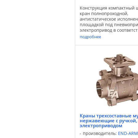
Конструкция компактный 
кран полнопроходной,
антистатическое исполнен
площадкой под пневмопри
электропривод в соответст
Среда нейтральные газы, 
подробнее
среды, вязкие жидкости, а
среды Температура -30°С …
Краны трехсоставные м
нержавеющие с ручкой,
электроприводом
производитель:
END-ARM