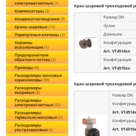
электромагнитные
1
Кран шаровой трехходовой ук
Компенсаторы
2
Размер DN
Конденсатоотводчики
8
dу,мм
Краны шаровые
15
Длина,мм
Перепускные клапаны
2
Конфигурация
Корзины
всасывающие
1
Art. VT4514xx
Предохранители
Конфигурация
обратного потока
2
Приводы
8
Art. VT4515xx
Расходомеры массовые
кориолисовы
50
Кран шаровой трехходовой у
Расходомеры
вихревые
4
Размер DN
Расходомеры
Конфигурац
электромагнитные
32
Art. VT4514
Расходомеры
термально-массовые
2
Конфигурац
Расходомеры
Art. VT4515
ультразвуковые
6