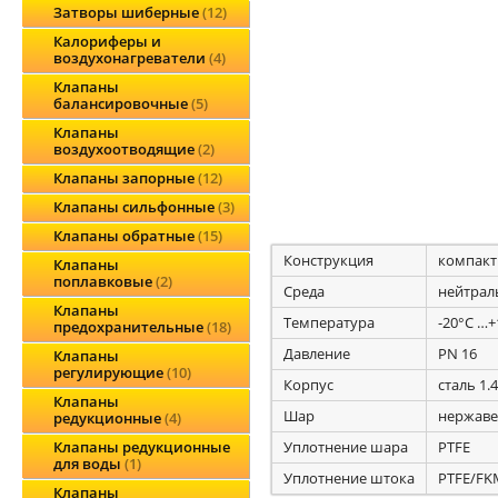
Затворы шиберные
12
Калориферы и
воздухонагреватели
4
Клапаны
балансировочные
5
Клапаны
воздухоотводящие
2
Клапаны запорные
12
Клапаны сильфонные
3
Клапаны обратные
15
Конструкция
компакт
Клапаны
поплавковые
2
Среда
нейтрал
Клапаны
Температура
-20°С …+
предохранительные
18
Давление
PN 16
Клапаны
регулирующие
10
Корпус
сталь 1.
Клапаны
Шар
нержаве
редукционные
4
Уплотнение шара
PTFE
Клапаны редукционные
для воды
1
Уплотнение штока
PTFE/FK
Клапаны