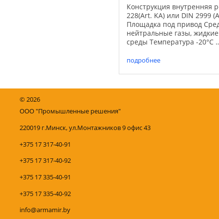
Конструкция внутренняя р
228(Art. KA) или DIN 2999 (Ar
Площадка под привод Сре
нейтральные газы, жидкие
среды Температура -20°С 
Давление PN 16…PN 40 Ко
никелированная латунь Ш
подробнее
хромированная латунь Уп
...
©
2026
ООО "Промышленные решения"
220019 г.Минск, ул.Монтажников 9 офис 43
+375 17 317-40-91
+375 17 317-40-92
+375 17 335-40-91
+375 17 335-40-92
info@armamir.by