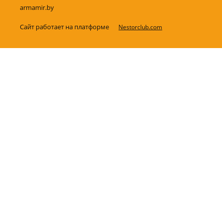
armamir.by
Сайт работает на платформе
Nestorclub.com