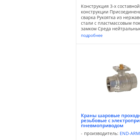
Конструкция 3-х составной
конструкции Присоединени
сварка Рукоятка из нерж
стали с пластмассовым по
замком Среда нейтральные
жидкие среды, вязкие жид
подробнее
Температура -30°С …+180°
Давление PN 64 Корпус ...
Краны шаровые проход
резьбовые с электропр
пневмоприводом
производитель:
END-ARM