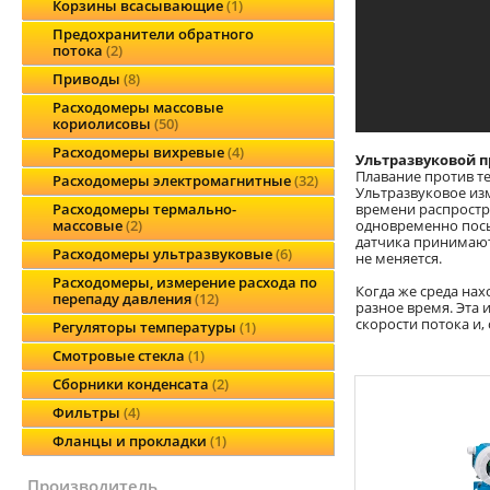
Корзины всасывающие
1
Предохранители обратного
потока
2
Приводы
8
Расходомеры массовые
кориолисовы
50
Расходомеры вихревые
4
Ультразвуковой 
Плавание против т
Расходомеры электромагнитные
32
Ультразвуковое из
времени распростр
Расходомеры термально-
одновременно посы
массовые
2
датчика принимают
Расходомеры ультразвуковые
6
не меняется.
Расходомеры, измерение расхода по
Когда же среда нах
перепаду давления
12
разное время. Эта
скорости потока и,
Регуляторы температуры
1
Смотровые стекла
1
Сборники конденсата
2
Фильтры
4
Фланцы и прокладки
1
производитель