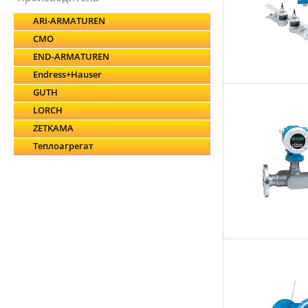
ARI-ARMATUREN
CMO
END-ARMATUREN
Endress+Hauser
GUTH
LORCH
ZETKAMA
Теплоагрегат