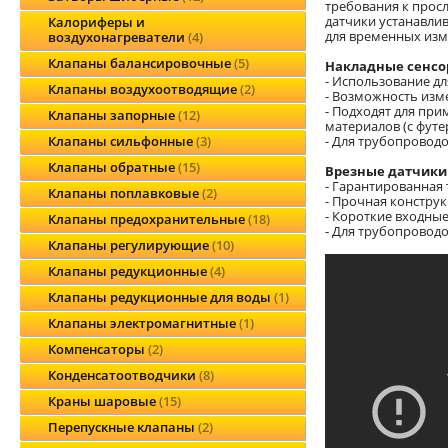
требования к прос
датчики устанавли
Калориферы и
для временных изм
воздухонагреватели
4
Клапаны балансировочные
5
Накладные сенс
- Использование д
Клапаны воздухоотводящие
2
- Возможность изм
- Подходят для при
Клапаны запорные
12
материалов (с футе
- Для трубопроводо
Клапаны сильфонные
3
Клапаны обратные
15
Врезные датчики
- Гарантированная
Клапаны поплавковые
2
- Прочная конструк
- Короткие входны
Клапаны предохранительные
18
- Для трубопроводо
Клапаны регулирующие
10
Клапаны редукционные
4
Клапаны редукционные для воды
1
Клапаны электромагнитные
1
Компенсаторы
2
Конденсатоотводчики
8
Краны шаровые
15
Перепускные клапаны
2