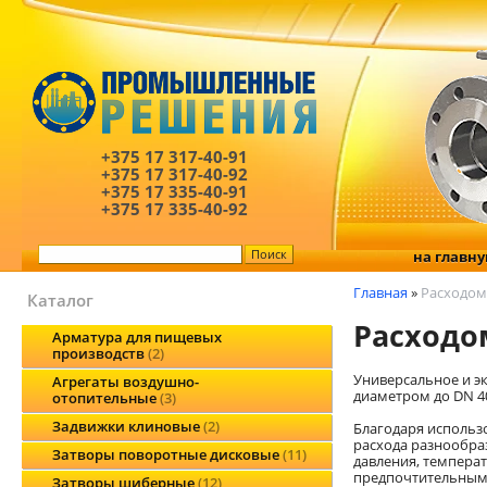
+375 17
317-40-91
+375 17
317-40-92
+375 17
335-40-91
+375 17
335-40-92
на главн
Главная
»
Расходом
Каталог
Расходо
Арматура для пищевых
производств
2
Универсальное и э
Агрегаты воздушно-
диаметром до DN 4
отопительные
3
Задвижки клиновые
2
Благодаря использ
расхода разнообраз
Затворы поворотные дисковые
11
давления, темпера
предпочтительным 
Затворы шиберные
12