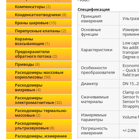
Компенсаторы
2
Спецификация
Конденсатоотводчики
8
Принциип
Ультраз
измерения
Краны шаровые
15
Основные
Измерен
Перепускные клапаны
2
функции
примене
Корзины
Low capi
всасывающие
1
No addit
Характеристики
Предохранители
transpare
обратного потока
2
Degree o
Приводы
8
Economic
Особенности
– Quick 
преобразователя
Расходомеры массовые
field tra
кориолисовы
50
Диаметр
DN 15...
Расходомеры
вихревые
4
Clamp on
Смачиваемые
Sensor h
Расходомеры
материалы
Sensor h
электромагнитные
32
Strappin
Расходомеры термально-
Измеряемые
массовые
2
Volume fl
параметры
Расходомеры
ультразвуковые
6
Погрешность
+/-2.0%
измерения
Расходомеры, измерение