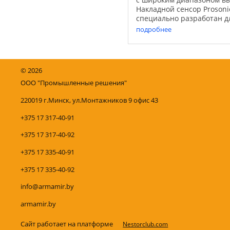
Накладной сенсор Prosoni
специально разработан д
расхода питьевой воды и 
подробнее
сочетании с ...
©
2026
ООО "Промышленные решения"
220019 г.Минск, ул.Монтажников 9 офис 43
+375 17 317-40-91
+375 17 317-40-92
+375 17 335-40-91
+375 17 335-40-92
info@armamir.by
armamir.by
Сайт работает на платформе
Nestorclub.com