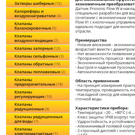
Затворы шиберные
12
экономичным преобразова
Датчик Prosonic Flow W в накл
Калориферы и
специально разработан для вод
воздухонагреватели
4
сочетании с экономичным прео
Flow 91 с кнопочным управлени
Клапаны
идеально подходит для монито
балансировочные
5
отрасли.
Клапаны
Преимущества
воздухоотводящие
2
- Низкие вложения - экономич
Клапаны запорные
12
возрастает вместе с диаметром
- Нет возможности появления 
Клапаны сильфонные
3
- Прозрачность процесса - воз
- Экономичный преобразовател
Клапаны обратные
15
- Быстроя и надежная пусконал
- Автоматическое восстановле
Клапаны поплавковые
2
Клапаны
Область применения
предохранительные
18
- На принцип измерения практи
температура, проводимость и 
Клапаны
- Накладной сенсор для измере
регулирующие
10
сточной воды.
Клапаны
Характеристики прибора:
редукционные
4
- Температура: –20 ... +80°C (-4 ..
Клапаны редукционные
- Класс защиты: IP68 (корпус т
для воды
1
- Ударостойкость и устойчивост
- Алюминиевый полевой корпу
Клапаны
- 2-строчный дисплей с кнопо
электромагнитные
1
- HART