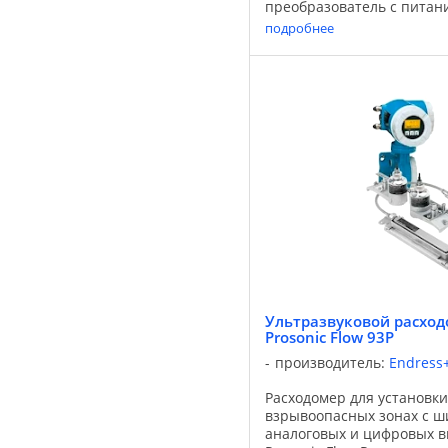
преобразователь с питани
фланцевый датчик в проч
подробнее
обеспечивает простую ...
Ультразвуковой расходо
Prosonic Flow 93P
производитель:
Endress
Расходомер для установки
взрывоопасных зонах с 
аналоговых и цифровых в