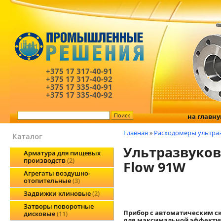
+375 17
317-40-91
+375 17
317-40-92
+375 17
335-40-91
+375 17
335-40-92
на главн
Главная
»
Расходомеры ультра
Каталог
Ультразвуково
Арматура для пищевых
производств
2
Flow 91W
Агрегаты воздушно-
отопительные
3
Задвижки клиновые
2
Затворы поворотные
Прибор с автоматическим с
дисковые
11
для максимальной эффекти