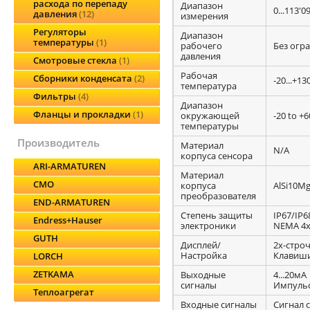
расхода по перепаду
Диапазон
0...113'0
давления
12
измерения
Регуляторы
Диапазон
температуры
1
рабочего
Без огр
давления
Смотровые стекла
1
Рабочая
Сборники конденсата
2
-20...+13
температура
Фильтры
4
Диапазон
Фланцы и прокладки
1
окружающей
-20 to +6
температуры
производитель
Материал
N/A
корпуса сенсора
ARI-ARMATUREN
Материал
CMO
корпуса
AlSi10Mg
преобразователя
END-ARMATUREN
Степень защиты
IP67/IP
Endress+Hauser
электроники
NEMA 4
GUTH
Дисплей/
2х-стро
Настройка
Клавиши
LORCH
ZETKAMA
Выходные
4...20мА
сигналы
Импульс
Теплоагрегат
Входные сигналы
Сигнал 