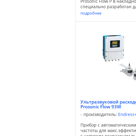
Prosonic Flow P в наклад
специально разработан д
общепромышленных проц
подробнее
сочетании с преобразоват
93 с ...
Ультразвуковой расходо
Prosonic Flow 93W
производитель:
Endress
Прибор с автоматически
частоты для макс.эффект
с широким диапазоном вы