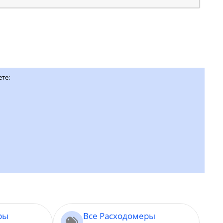
ете:
ры
Все Расходомеры