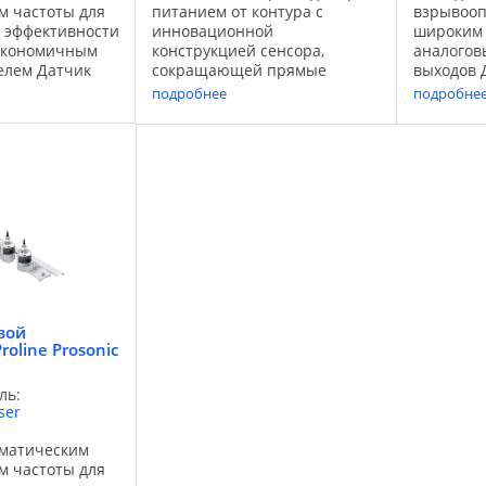
м частоты для
питанием от контура с
взрывооп
 эффективности
инновационной
широким
экономичным
конструкцией сенсора,
аналогов
елем Датчик
сокращающей прямые
выходов Д
 W в накладном
участки Prosonic 92F сочетает
P в накл
подробнее
подробне
пециально
в себе преобразователь с
специаль
я воды и
питанием от контура и
общепро
В сочетании с
фланцевый датчик в прочном
процессо
..
корпусе. Он обеспечивает
преобраз
простую ...
Flow 93 с .
вой
oline Prosonic
ль:
ser
оматическим
м частоты для