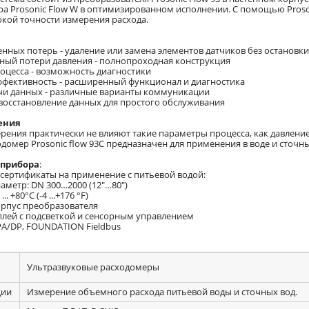
ра Prosonic Flow W в оптимизированном исполнении. С помощью Proson
окой точности измерения расхода.
енных потерь - удаление или замена элементов датчиков без остановк
ьный потери давления - полнопроходная конструкция
роцесса - возможность диагностики
ффективность - расширенный функционал и диагностика
ачи данных - различные варианты коммуникации
 восстановление данных для простого обслуживания
ения
рения практически не влияют такие параметры процесса, как давление
домер Prosonic flow 93C предназначен для применения в воде и сточны
 прибора
:
сертификаты на применение с питьевой водой:
аметр: DN 300…2000 (12"…80")
.. +80°C (-4 ...+176 °F)
рпус преобразователя
сплей с подсветкой и сенсорным управлением
PA/DP, FOUNDATION Fieldbus
Ультразвуковые расходомеры
ции
Измерение объемного расхода питьевой воды и сточных вод.