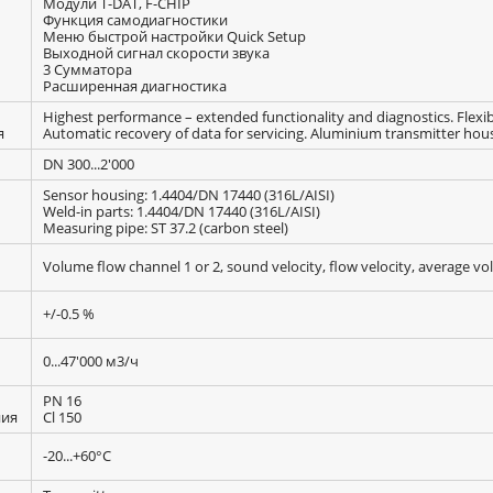
Модули T-DAT, F-CHIP
Функция самодиагностики
Меню быстрой настройки Quick Setup
Выходной сигнал скорости звука
3 Сумматора
Расширенная диагностика
Highest performance – extended functionality and diagnostics. Flex
я
Automatic recovery of data for servicing. Aluminium transmitter housin
DN 300...2'000
Sensor housing: 1.4404/DN 17440 (316L/AISI)
Weld-in parts: 1.4404/DN 17440 (316L/AISI)
Measuring pipe: ST 37.2 (carbon steel)
Volume flow channel 1 or 2, sound velocity, flow velocity, average vol
+/-0.5 %
0...47'000 м3/ч
PN 16
ния
Cl 150
-20...+60°C