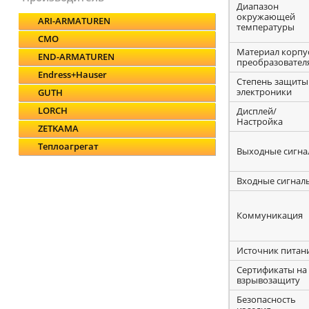
Диапазон
окружающей
ARI-ARMATUREN
температуры
CMO
Материал корпу
END-ARMATUREN
преобразовател
Endress+Hauser
Степень защиты
электроники
GUTH
LORCH
Дисплей/
Настройка
ZETKAMA
Теплоагрегат
Выходные сигна
Входные сигнал
Коммуникация
Источник питан
Сертификаты на
взрывозащиту
Безопасность