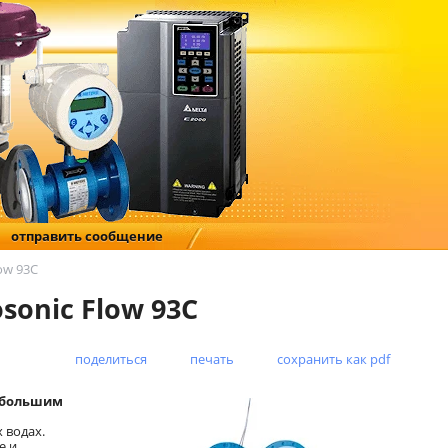
отправить сообщение
ow 93C
sonic Flow 93C
поделиться
печать
сохранить как pdf
и большим
 водах.
е и