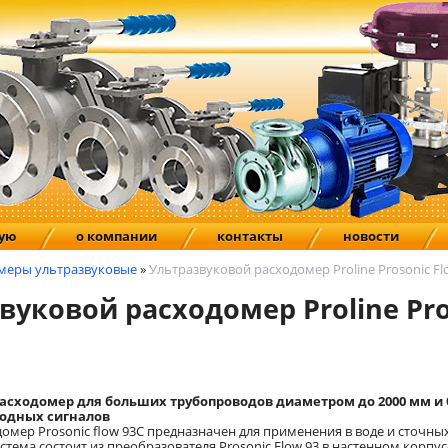
ную
о компании
контакты
новости
меры ультразвуковые
»
Ультразвуковой расходомер Proline Prosonic Fl
вуковой расходомер Proline Pro
асходомер для больших трубопроводов диаметром до 2000 мм 
одных сигналов
мер Prosonic flow 93C предназначен для применения в воде и сточных
тема состоит из преобразователя Prosonic Flow 93 в настенном корпус