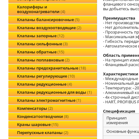
фланцевого сенсо
Калориферы и
вы добьетесь выс
воздухонагреватели
4
Преимущества
Клапаны балансировочные
5
- Нет производств
- Нет дополнител
Клапаны воздухоотводящие
2
- Прозрачность п
Клапаны запорные
12
- Максимальная э
- Гибкость перед
Клапаны сильфонные
3
- Автоматическое
Клапаны обратные
15
Область примен
- На принцип изме
Клапаны поплавковые
2
- Фланцевый расхо
Клапаны предохранительные
18
Характеристики
Клапаны регулирующие
10
- Международные 
- Номинальный ди
Клапаны редукционные
4
- Температура: –20 .
Клапаны редукционные для воды
1
- Алюминиевый ко
- 4х-строчный ди
Клапаны электромагнитные
1
- HART, PROFIBUS 
Компенсаторы
2
Спецификация
Конденсатоотводчики
8
Принциип
измерения
Краны шаровые
15
Основные функ
Перепускные клапаны
2