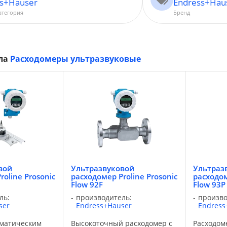
ss+Hauser
Endress+Hau
атегория
Бренд
ела
Расходомеры ультразвуковые
вой
Ультразвуковой
Ультраз
oline Prosonic
расходомер Proline Prosonic
расходом
Flow 92F
Flow 93P
ль:
производитель:
произво
ser
Endress+Hauser
Endress
оматическим
Высокоточный расходомер с
Расходом