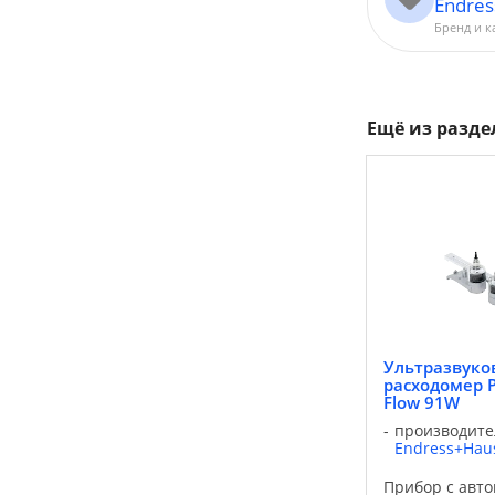
Endre
Бренд и к
Ещё из разд
Ультразвуко
расходомер Pr
Flow 91W
производите
Endress+Hau
Прибор с авт