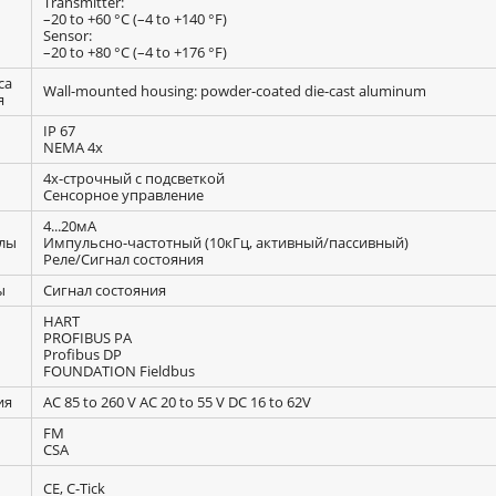
Transmitter:
–20 to +60 °C (–4 to +140 °F)
Sensor:
–20 to +80 °C (–4 to +176 °F)
са
Wall-mounted housing: powder-coated die-cast aluminum
я
IP 67
NEMA 4x
4х-строчный с подсветкой
Сенсорное управление
4...20мА
лы
Импульсно-частотный (10кГц, активный/пассивный)
Реле/Сигнал состояния
ы
Сигнал состояния
HART
PROFIBUS PA
Profibus DP
FOUNDATION Fieldbus
ия
AC 85 to 260 V AC 20 to 55 V DC 16 to 62V
FM
CSA
CE, C-Tick