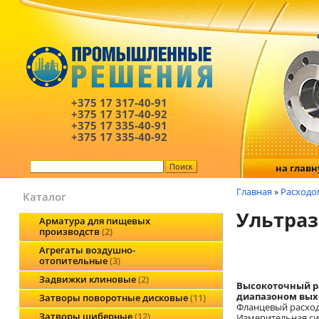
+375 17
317-40-91
+375 17
317-40-92
+375 17
335-40-91
+375 17
335-40-92
на глав
Главная
»
Расходо
Каталог
Ультраз
Арматура для пищевых
производств
2
Агрегаты воздушно-
отопительные
3
Задвижки клиновые
2
Высокоточный р
диапазоном вых
Затворы поворотные дисковые
11
Фланцевый расходо
Затворы шиберные
12
Измерительная сис