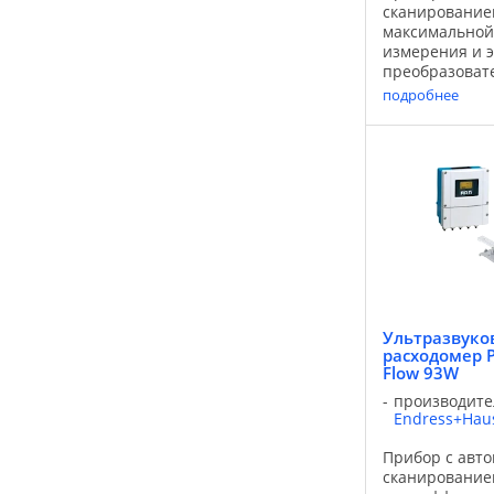
сканирование
максимальной
измерения и 
преобразоват
Prosonic Flow
подробнее
исполнении с
разработан дл
сточных вод. 
экономичным .
Ультразвуко
расходомер Pr
Flow 93W
производите
Endress+Hau
Прибор с авт
сканирование