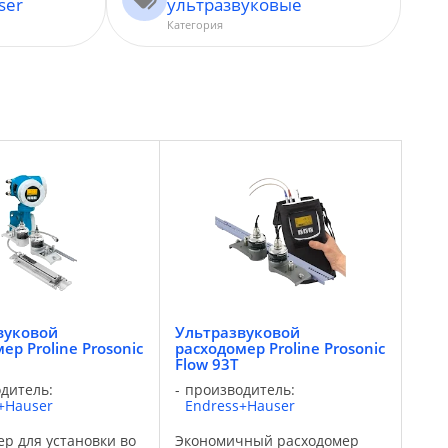
ser
ультразвуковые
Категория
вуковой
Ультразвуковой
ер Proline Prosonic
расходомер Proline Prosonic
Flow 93T
дитель:
производитель:
+Hauser
Endress+Hauser
ер для установки во
Экономичный расходомер