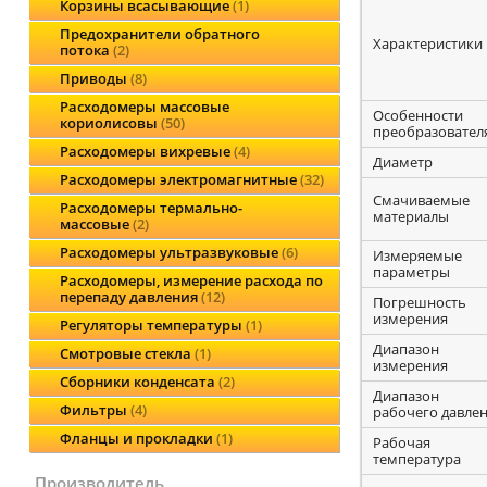
Корзины всасывающие
1
Предохранители обратного
Характеристики
потока
2
Приводы
8
Расходомеры массовые
Особенности
кориолисовы
50
преобразовател
Расходомеры вихревые
4
Диаметр
Расходомеры электромагнитные
32
Смачиваемые
Расходомеры термально-
материалы
массовые
2
Расходомеры ультразвуковые
6
Измеряемые
параметры
Расходомеры, измерение расхода по
перепаду давления
12
Погрешность
измерения
Регуляторы температуры
1
Диапазон
Смотровые стекла
1
измерения
Сборники конденсата
2
Диапазон
Фильтры
4
рабочего давле
Фланцы и прокладки
1
Рабочая
температура
производитель