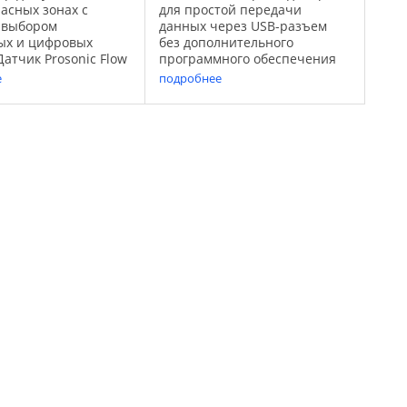
асных зонах с
для простой передачи
 выбором
данных через USB-разъем
ых и цифровых
без дополнительного
атчик Prosonic Flow
программного обеспечения
адном исполнении
Переносной ультразвуковой
е
подробнее
но разработан для
расходомер Prosonic Flow 93T
мышленных
с накладными сенсорами
в. В сочетании с
предназначен для
ователем Prosonic
временного мониторинга и
..
тестовых ...