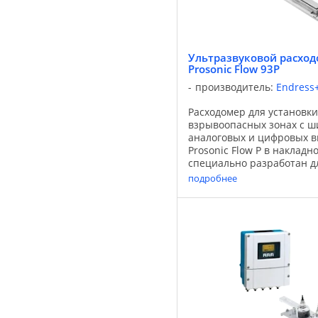
Ультразвуковой расходо
Prosonic Flow 93P
производитель:
Endress
Расходомер для установки
взрывоопасных зонах с 
аналоговых и цифровых в
Prosonic Flow P в наклад
специально разработан д
общепромышленных проц
подробнее
сочетании с преобразоват
93 с ...