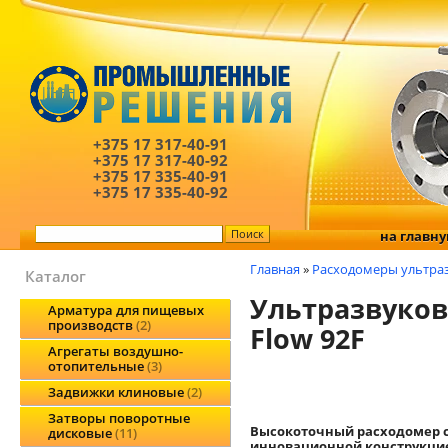
+375 17
317-40-91
+375 17
317-40-92
+375 17
335-40-91
+375 17
335-40-92
на главн
Главная
»
Расходомеры ультра
Каталог
Ультразвуково
Арматура для пищевых
производств
2
Flow 92F
Агрегаты воздушно-
отопительные
3
Задвижки клиновые
2
Затворы поворотные
Высокоточный расходомер с 
дисковые
11
инновационной конструкцие