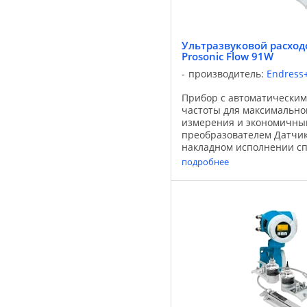
Ультразвуковой расходо
Prosonic Flow 91W
производитель:
Endress
Прибор с автоматически
частоты для максимально
измерения и экономичны
преобразователем Датчик 
накладном исполнении с
разработан для воды и ст
подробнее
сочетании с экономичным 