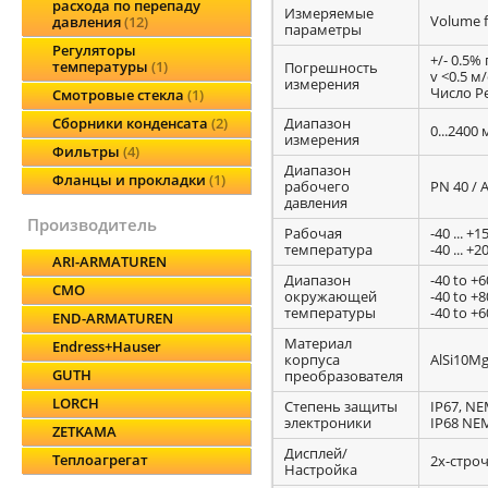
расхода по перепаду
Измеряемые
Volume fl
давления
12
параметры
Регуляторы
+/- 0.5% 
температуры
1
Погрешность
v <0.5 м/
измерения
Число Ре
Смотровые стекла
1
Диапазон
Сборники конденсата
2
0...2400 
измерения
Фильтры
4
Диапазон
Фланцы и прокладки
1
рабочего
PN 40 / A
давления
производитель
Рабочая
-40 ... +1
температура
-40 ... +
ARI-ARMATUREN
Диапазон
-40 to +6
CMO
окружающей
-40 to +8
температуры
-40 to +6
END-ARMATUREN
Материал
Endress+Hauser
корпуса
AlSi10Mg
GUTH
преобразователя
LORCH
Степень защиты
IP67, N
электроники
IP68 NE
ZETKAMA
Дисплей/
Теплоагрегат
2х-стро
Настройка