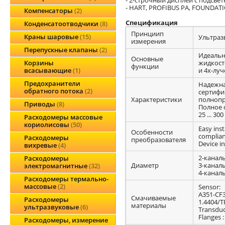
- HART, PROFIBUS PA, FOUNDATI
Компенсаторы
2
Спецификация
Конденсатоотводчики
8
Принциип
Краны шаровые
15
Ультраз
измерения
Перепускные клапаны
2
Идеальн
Основные
жидкосте
Корзины
функции
и 4х-лу
всасывающие
1
Предохранители
Надежна
обратного потока
2
сертифи
Характеристики
полнопр
Приводы
8
Полное 
25 ... 300 
Расходомеры массовые
кориолисовы
50
Easy inst
Особенности
complian
Расходомеры
преобразователя
Device in
вихревые
4
2-каналь
Расходомеры
Диаметр
3-канальн
электромагнитные
32
4-канальн
Расходомеры термально-
массовые
2
Sensor:
A351-CF3
Смачиваемые
Расходомеры
1.4404/T
материалы
ультразвуковые
6
Transduc
Flanges 
Расходомеры, измерение