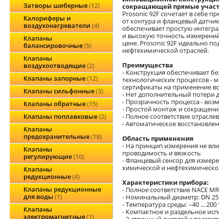
Затворы шиберные
12
сокращающей прямые учас
Prosonic 92F сочетает в себе п
Калориферы и
от контура и фланцевый датчик
воздухонагреватели
4
обеспечивает простую интегра
и высокую точность измерени
Клапаны
цене. Prosonic 92F идеально п
балансировочные
5
нефтехимической отраслей.
Клапаны
Преимущества
воздухоотводящие
2
- Конструкция обеспечивает б
Клапаны запорные
12
технологических процессов -
сертификаты на применение в
Клапаны сильфонные
3
- Нет дополнительный потери 
- Прозрачность процесса - воз
Клапаны обратные
15
- Простой монтаж и сокращение
- Полное соответствие отрасле
Клапаны поплавковые
2
- Автоматическое восстановле
Клапаны
предохранительные
18
Область применения
- На принцип измерения не вли
Клапаны
проводимость и вязкость
регулирующие
10
- Фланцевый сенсор для измер
химической и нефтехимическ
Клапаны
редукционные
4
Характеристики прибора:
Клапаны редукционные
- Полное соответствие NACE M
для воды
1
- Номинальный диаметр: DN 25 ... 
- Температура среды: –40 ... 200 °C
Клапаны
- Компактное и раздельное ис
электромагнитные
1
- 2-строчный дисплей с подсв