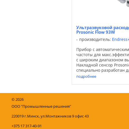
Ультразвуковой расходо
Prosonic Flow 93W
производитель:
Endress
Прибор с автоматически
частоты для макс.эффект
с широким диапазоном вы
Накладной сенсор Prosoni
специально разработан д
расхода питьевой воды и 
подробнее
сочетании с ...
©
2026
ООО "Промышленные решения"
220019 г.Минск, ул.Монтажников 9 офис 43
+375 17 317-40-91