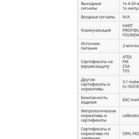
Выходные
1x 4-20 
сигналы
1x импу
Входные сигналы
N/A
HART
Коммуникация
PROFIBU
FOUNDAT
Источник
2 wire l
питания
ATEX
Сертификаты на
FM
взрывозащиту
CSA
TIIS
Другие
3.1 mater
сертификаты и
to ISO/I
нормативы
Безопасность
EAC mar
изделия
Метрологические
нормативы и
calibrati
сертификаты
Сертификаты и
нормативы по
CRN, PE
давлению