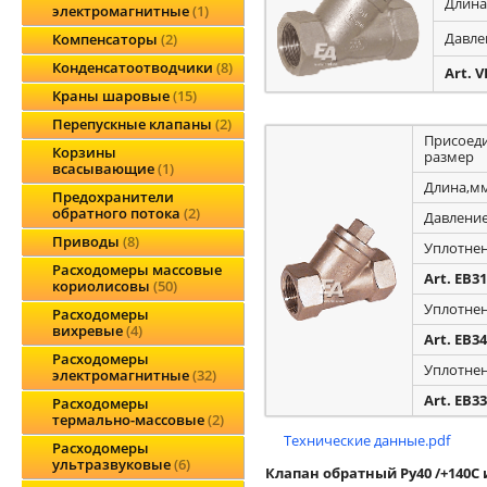
Длина
электромагнитные
1
Давле
Компенсаторы
2
Конденсатоотводчики
8
Art. 
Краны шаровые
15
Перепускные клапаны
2
Присоед
Корзины
размер
всасывающие
1
Длина,м
Предохранители
обратного потока
2
Давление
Приводы
8
Уплотне
Расходомеры массовые
Art. EB3
кориолисовы
50
Уплотне
Расходомеры
вихревые
4
Art. EB3
Расходомеры
Уплотне
электромагнитные
32
Art. EB3
Расходомеры
термально-массовые
2
Технические данные.pdf
Расходомеры
ультразвуковые
6
Клапан обратный Ру40 /+140С