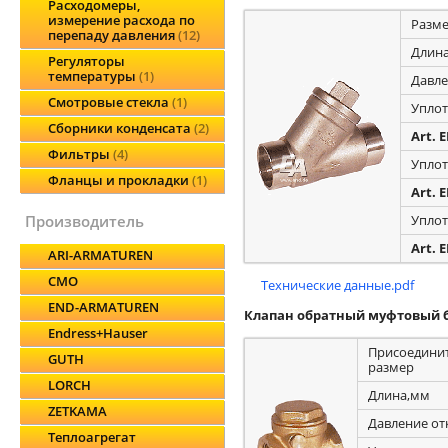
Расходомеры,
измерение расхода по
Разм
перепаду давления
12
Длин
Регуляторы
температуры
1
Давле
Смотровые стекла
1
Упло
Сборники конденсата
2
Art. 
Фильтры
4
Упло
Фланцы и прокладки
1
Art. 
Упло
производитель
Art. 
ARI-ARMATUREN
CMO
Технические данные.pdf
END-ARMATUREN
Клапан обратный муфтовый б
Endress+Hauser
Присоедини
GUTH
размер
LORCH
Длина,мм
ZETKAMA
Давление от
Теплоагрегат