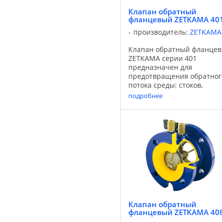
Клапан обратный
фланцевый ZETKAMA 40
производитель:
ZETKAMA
Клапан обратный фланце
ZETKAMA серии 401
предназначен для
предотвращения обратног
потока среды: стоков,
горячей и холодной
подробнее
промышленной воды, а та
не агрессивных сред.
Применяется для систем
очистки стоков,
промышленного
водоснабжения. ...
Клапан обратный
фланцевый ZETKAMA 40