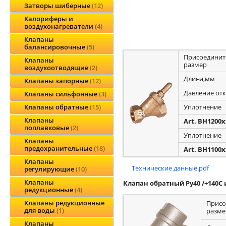
Затворы шиберные
12
Калориферы и
воздухонагреватели
4
Клапаны
балансировочные
5
Присоедини
Клапаны
размер
воздухоотводящие
2
Длина,мм
Клапаны запорные
12
Давление отк
Клапаны сильфонные
3
Уплотнение
Клапаны обратные
15
Клапаны
Art. BH1200x
поплавковые
2
Уплотнение
Клапаны
предохранительные
18
Art. BH1100x
Клапаны
Технические данные.pdf
регулирующие
10
Клапаны
Клапан обратный Ру40 /+140С
редукционные
4
Клапаны редукционные
Присо
для воды
1
разме
Клапаны