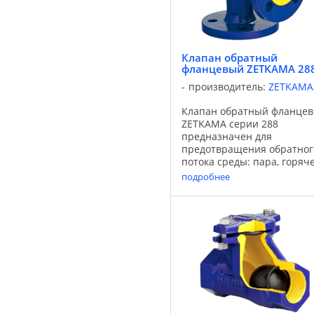
Клапан обратный
фланцевый ZETKAMA 28
производитель:
ZETKAMA
Клапан обратный фланце
ZETKAMA серии 288
предназначен для
предотвращения обратног
потока среды: пара, горяч
и холодной промышленно
подробнее
воды, а также не агрессив
сред. Применяется для
систем водоснабжения,
теплоснабжения, энергети
пищевой ...