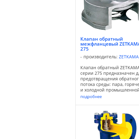
Клапан обратный
межфланцевый ZETKAM
275
производитель:
ZETKAMA
Клапан обратный ZETKAM
серии 275 предназначен д
предотвращения обратног
потока среды: пара, горяч
и холодной промышленно
воды, а также слабо
подробнее
агрессивных сред. По запр
возможно изготовление
обратного клапана без
пружины. Применяется
клапана ...