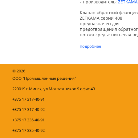
производитель:
ZETKAMA
Клапан обратный фланце
ZETKAMA серии 408
предназначен для
предотвращения обратног
потока среды: питьевая во
Применяется для систем
водоснабжения.
подробнее
Характеристики: - работа в
любом положении -
минимальная потеря
давления - не требует ...
©
2026
ООО "Промышленные решения"
220019 г.Минск, ул.Монтажников 9 офис 43
+375 17 317-40-91
+375 17 317-40-92
+375 17 335-40-91
+375 17 335-40-92