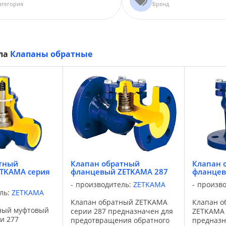
атегория
Бренд
ела
Клапаны обратные
тный
Клапан обратный
Клапан 
TKAMA серия
фланцевый ZETKAMA 287
фланцев
производитель:
ZETKAMA
произв
ль:
ZETKAMA
Клапан обратный ZETKAMA
Клапан о
ный муфтовый
серии 287 предназначен для
ZETKAMA 
и 277
предотвращения обратного
предназн