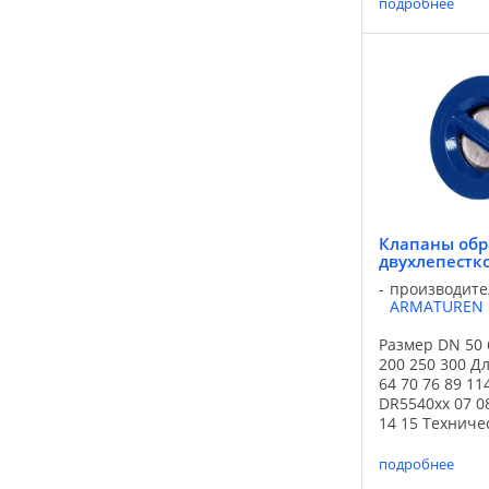
подробнее
воды, а также
сред. Применя
систем очистк
промышленно
водоснабжения.
Клапаны об
двухлепестк
производите
ARMATUREN
Размер DN 50 
200 250 300 Д
64 70 76 89 114
DR5540xx 07 08
14 15 Техниче
данные.pdf К
двухлепестко
подробнее
межфланцевый