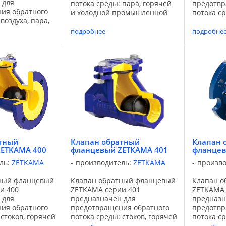
 для
потока среды: пара, горячей
предотвр
ия обратного
и холодной промышленной
потока с
воздуха, пара,
воды, а также не агрессивных
и холод
одной
сред. Применяется для
воды, а 
подробнее
подробне
 воды, а также
систем водоснабжения,
сред. Пр
х сред.
теплоснабжения, энергетики,
систем в
для систем
промышленности, ...
теплосна
я,
пищевой .
я, энергетики,
тный
Клапан обратный
Клапан 
ETKAMA 400
фланцевый ZETKAMA 401
фланцев
ль:
ZETKAMA
производитель:
ZETKAMA
произв
ный фланцевый
Клапан обратный фланцевый
Клапан о
и 400
ZETKAMA серии 401
ZETKAMA 
 для
предназначен для
предназн
ия обратного
предотвращения обратного
предотвр
 стоков, горячей
потока среды: стоков, горячей
потока с
ромышленной
и холодной промышленной
и холод