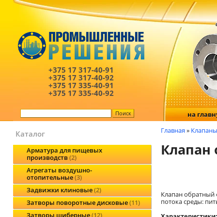
+375 17
317-40-91
+375 17
317-40-92
+375 17
335-40-91
+375 17
335-40-92
на глав
Главная
»
Клапаны
Каталог
Клапан 
Арматура для пищевых
производств
2
Агрегаты воздушно-
отопительные
3
Задвижки клиновые
2
Клапан обратный 
потока среды: пит
Затворы поворотные дисковые
11
Затворы шиберные
12
Характеристики