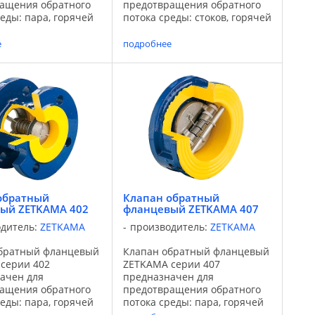
ащения обратного
предотвращения обратного
реды: пара, горячей
потока среды: стоков, горячей
ной промышленной
и холодной промышленной
также не агрессивных
воды, а также не агрессивных
е
подробнее
именяется для
сред. Применяется для
одоснабжения,
систем очистки стоков,
бжения, энергетики,
промышленного
..
водоснабжения. ...
обратный
Клапан обратный
ый ZETKAMA 402
фланцевый ZETKAMA 407
одитель:
ZETKAMA
производитель:
ZETKAMA
братный фланцевый
Клапан обратный фланцевый
серии 402
ZETKAMA серии 407
ачен для
предназначен для
ащения обратного
предотвращения обратного
реды: пара, горячей
потока среды: пара, горячей
ной промышленной
и холодной промышленной