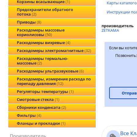
Корзины всасывающие
1
Карты каталого
Предохранители обратного
Инструкции пол
потока
2
Приводы
8
производитель
Расходомеры массовые
ZETKAMA
кориолисовы
50
Расходомеры вихревые
4
Если вы хотит
Расходомеры электромагнитные
32
Позвонить
Расходомеры термально-
массовые
2
Расходомеры ультразвуковые
6
Расходомеры, измерение расхода по
перепаду давления
12
Регуляторы температуры
1
Отправ
Смотровые стекла
1
Сборники конденсата
2
Фильтры
4
Фланцы и прокладки
1
Все К
производитель