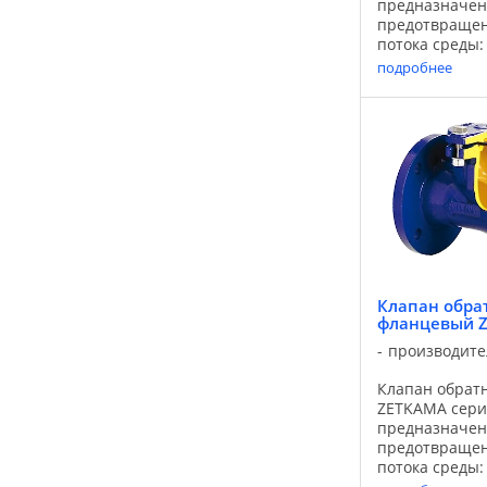
предназначен
предотвращен
потока среды: 
горячей и хол
подробнее
промышленной
не агрессивны
Применяется 
водоснабжени
теплоснабжени
...
Клапан обра
фланцевый Z
производите
Клапан обрат
ZETKAMA сери
предназначен
предотвращен
потока среды:
и холодной п