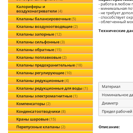
- работа в любом
Калориферы и
- минимальная по
воздухонагреватели
4
- не требует допо
- способствует ох
Клапаны балансировочные
5
- облегченный мо
Клапаны воздухоотводящие
2
Технические да
Клапаны запорные
12
Клапаны сильфонные
3
Клапаны обратные
15
Клапаны поплавковые
2
Клапаны предохранительные
18
Клапаны регулирующие
10
Клапаны редукционные
4
Материал
Клапаны редукционные для воды
1
Номинальное да
Клапаны электромагнитные
1
Диаметр
Компенсаторы
2
Предел рабочей
Конденсатоотводчики
8
Краны шаровые
15
Описание:
Перепускные клапаны
2