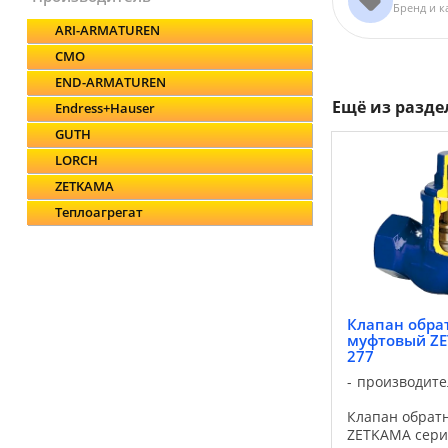
Бренд и к
ARI-ARMATUREN
CMO
END-ARMATUREN
Ещё из разд
Endress+Hauser
GUTH
LORCH
ZETKAMA
Теплоагрегат
Клапан обра
муфтовый ZE
277
производите
Клапан обрат
ZETKAMA сери