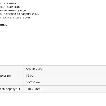
 положении
теря давления
лнительного ухода
ране систем от загрязнений
нтаж и эксплуатация
нные:
серый чугун
вление
16 bar
50-200 мм
 температуры
- 10...+70°С