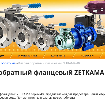
ную
о компании
контакты
новости
 обратные
»
Клапан обратный фланцевый ZETKAMA 408
обратный фланцевый ZETKAMA 
фланцевый ZETKAMA серии 408 предназначен для предотвращения обр
ьевая вода. Применяется для систем водоснабжения.
: