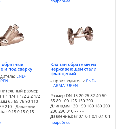
е
подробнее
также не агрессивных
воды, а также не агрессивных
именяется для
сред. Применяется для
одоснабжения,
систем водоснабжения,
бжения, энергетики,
теплоснабжения, энергетики,
...
 обратные
Клапан обратный из
е и под сварку
нержавеющей стали
фланцевый
одитель:
END-
UREN
производитель:
END-
ARMATUREN
инительный размер
Размер DN 15 20 25 32 40 50
4 1 1 1/4 1 1/2 2 2 1/2
65 80 100 125 150 200
,мм 65 65 76 90 110
Длина,мм 130 150 160 180 200
79 210 - Давление
230 290 310 - - - -
bar 0,15 0,15 0,15
Давление,bar 0,1 0,1 0,1 0,1 0,1
0,15 0,15 0,15 0,15 -
0,1 0,1 0,1 - - - - Art. EB3100xx
ие EPDM Art.
е
подробнее
02 03 04 005 06 07 08 09 10 11
22 23 24 25 26 27 28