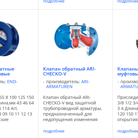
подробнее
подробне
 не агрессивных
воды, а также не агрессивных
воды, а 
ется для
сред. Применяется для
сред. Пр
и стоков,
систем очистки стоков,
систем в
го
промышленного
теплосна
 ...
водоснабжения. ...
...
ратные
Клапан обратный ARI-
Клапаны
овые
CHECKO-V
муфтовы
ль:
END-
производитель:
ARI-
произв
ARMATUREN
ARMAT
65 8 100 125 150
Клапан обратный ARI-
Присоед
лина,мм 43 46 64
CHECKO-V вид защитной
3/8 1/2 3/
 114 Art.
трубопроводной арматуры,
3 4 Длина
 09 10 11 12 13
предназначенный для
120 150 1
ские
недопущения изменения
открытия,
лапан обратный
направления потока среды в
0,15 0,15 
вый
технологической системе.
Уплотнен
подробнее
подробне
 Корпус -чугун
Обратные клапаны
BH1200xx 