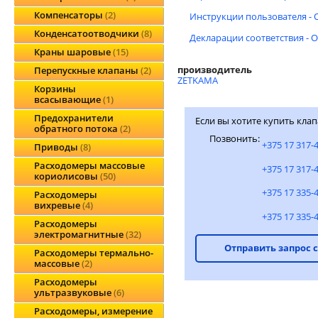
Компенсаторы
2
Инструкции пользователя - 
Конденсатоотводчики
8
Декларации соответствия - 
Краны шаровые
15
производитель
Перепускные клапаны
2
ZETKAMA
Корзины
всасывающие
1
Предохранители
Если вы хотите купить кла
обратного потока
2
Позвонить:
+375 17 317-
Приводы
8
Расходомеры массовые
+375 17 317-
кориолисовы
50
+375 17 335-
Расходомеры
вихревые
4
+375 17 335-
Расходомеры
электромагнитные
32
Отправить запрос 
Расходомеры термально-
массовые
2
Расходомеры
ультразвуковые
6
Расходомеры, измерение