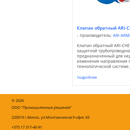
Клапан обратный ARI-
производитель:
ARI-AR
Клапан обратный ARI-CHE
защитной трубопроводно
предназначенный для не
изменения направления п
технологической системе
клапаны пропускают сред
направлении и предотвр
подробнее
движение в ...
©
2026
ООО "Промышленные решения"
220019 г.Минск, ул.Монтажников 9 офис 43
+375 17 317-40-91