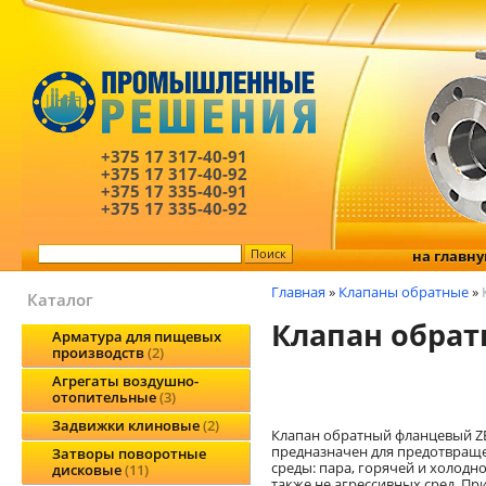
+375 17
317-40-91
+375 17
317-40-92
+375 17
335-40-91
+375 17
335-40-92
на главн
Главная
»
Клапаны обратные
»
Каталог
Клапан обра
Арматура для пищевых
производств
2
Агрегаты воздушно-
отопительные
3
Задвижки клиновые
2
Клапан обратный фланцевый Z
предназначен для предотвращ
Затворы поворотные
среды: пара, горячей и холод
дисковые
11
также не агрессивных сред. Пр