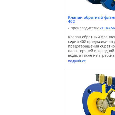
Клапан обратный фла
402
производитель:
ZETKAM
Клапан обратный фланц
серии 402 предназначен 
предотвращения обратног
пара, горячей и холодно
воды, а также не агрессив
Применяется для систем 
подробнее
теплоснабжения, энергетик