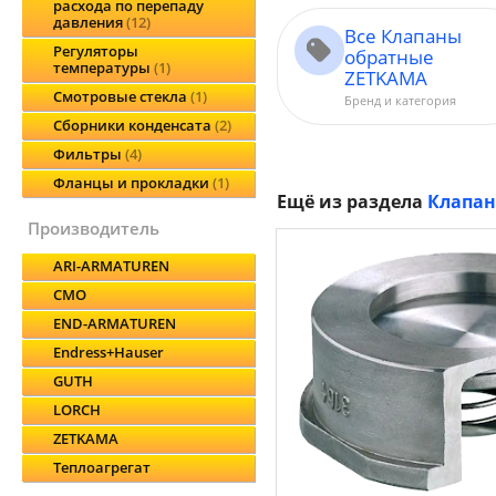
расхода по перепаду
давления
12
Все Клапаны
Регуляторы
обратные
температуры
1
ZETKAMA
Смотровые стекла
1
Бренд и категория
Сборники конденсата
2
Фильтры
4
Фланцы и прокладки
1
Ещё из раздела
Клапан
производитель
ARI-ARMATUREN
CMO
END-ARMATUREN
Endress+Hauser
GUTH
LORCH
ZETKAMA
Теплоагрегат