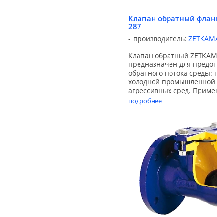
Клапан обратный фла
287
производитель:
ZETKAM
Клапан обратный ZETKAM
предназначен для предо
обратного потока среды: 
холодной промышленной в
агрессивных сред. Приме
водоснабжения, теплосна
подробнее
энергетики, промышленнос