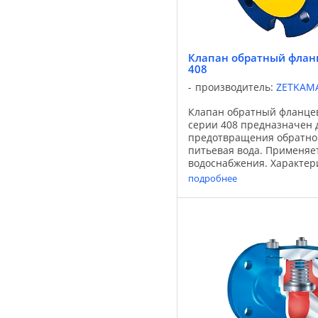
Клапан обратный фла
408
производитель:
ZETKAM
Клапан обратный фланц
серии 408 предназначен 
предотвращения обратног
питьевая вода. Применяет
водоснабжения. Характери
любом положении - мини
подробнее
давления - не требует ...