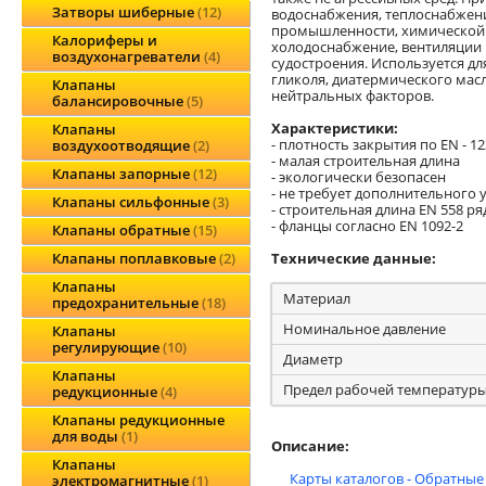
Затворы шиберные
12
водоснабжения, теплоснабжени
промышленности, химической
Калориферы и
холодоснабжение, вентиляции
воздухонагреватели
4
судостроения. Используется для
гликоля, диатермического масл
Клапаны
нейтральных факторов.
балансировочные
5
Характеристики:
Клапаны
- плотность закрытия по EN - 1
воздухоотводящие
2
- малая строительная длина
Клапаны запорные
12
- экологически безопасен
- не требует дополнительного 
Клапаны сильфонные
3
- строительная длина EN 558 ря
- фланцы согласно EN 1092-2
Клапаны обратные
15
Технические данные:
Клапаны поплавковые
2
Клапаны
Материал
предохранительные
18
Номинальное давление
Клапаны
регулирующие
10
Диаметр
Клапаны
Предел рабочей температур
редукционные
4
Клапаны редукционные
для воды
1
Описание:
Клапаны
Карты каталогов - Обратные
электромагнитные
1