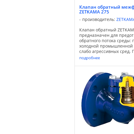
Клапан обратный меж
ZETKAMA 275
производитель:
ZETKAM
Клапан обратный ZETKAM
предназначен для предо
обратного потока среды: 
холодной промышленной в
слабо агрессивных сред. 
возможно изготовление о
подробнее
без пружины. Применяется