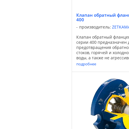
Клапан обратный фла
400
производитель:
ZETKAM
Клапан обратный фланц
серии 400 предназначен 
предотвращения обратног
стоков, горячей и холод
воды, а также не агрессив
Применяется для систем о
подробнее
промышленного водоснабж