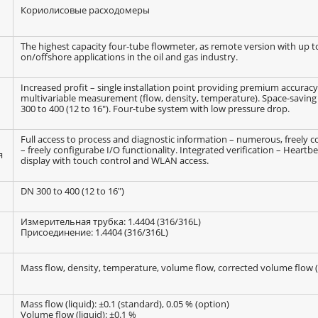
Кориолисовые расходомеры
The highest capacity four-tube flowmeter, as remote version with up t
on/offshore applications in the oil and gas industry.
Increased profit – single installation point providing premium accuracy
multivariable measurement (flow, density, temperature). Space-saving 
300 to 400 (12 to 16"). Four-tube system with low pressure drop.
Full access to process and diagnostic information – numerous, freely 
– freely configurabe I/O functionality. Integrated verification – Heartb
я
display with touch control and WLAN access.
DN 300 to 400 (12 to 16")
Измерительная трубка: 1.4404 (316/316L)
Присоединение: 1.4404 (316/316L)
Mass flow, density, temperature, volume flow, corrected volume flow (A
Mass flow (liquid): ±0.1 (standard), 0.05 % (option)
Volume flow (liquid): ±0.1 %