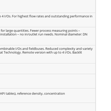
o 4 I/Os. For highest flow rates and outstanding performance in
 for large quantities. Fewer process measuring points –
installation – no in/outlet run needs. Nominal diameter: DN
combinable I/Os and fieldbuses. Reduced complexity and variety
eat Technology. Remote version with up to 4 I/Os. Backlit
PI tables), reference density, concentration