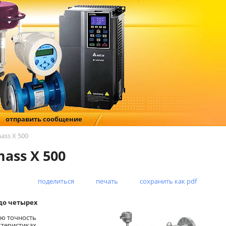
отправить сообщение
ass X 500
ass X 500
поделиться
печать
сохранить как pdf
до четырех
ую точность
ктеристиках