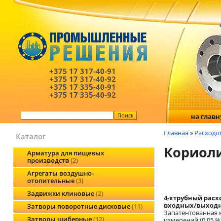
+375 17
317-40-91
+375 17
317-40-92
+375 17
335-40-91
+375 17
335-40-92
на глав
Главная
»
Расходо
Каталог
Кориоли
Арматура для пищевых
производств
2
Агрегаты воздушно-
отопительные
3
Задвижки клиновые
2
4-хтрубный расх
входных/выходн
Затворы поворотные дисковые
11
Запатентованная 
Затворы шиберные
12
измерений (0,05 