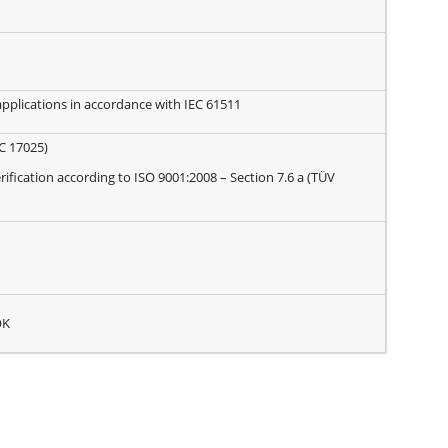
 applications in accordance with IEC 61511
EC 17025)
fication according to ISO 9001:2008 – Section 7.6 a (TÜV
OK