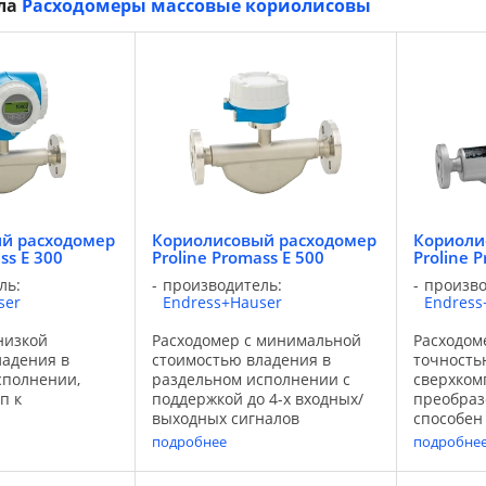
ела
Расходомеры массовые кориолисовы
й расходомер
Кориолисовый расходомер
Кориоли
ss E 300
Proline Promass E 500
Proline 
ль:
производитель:
произво
ser
Endress+Hauser
Endress
низкой
Расходомер с минимальной
Расходом
ладения в
стоимостью владения в
точность
сполнении,
раздельном исполнении с
сверхко
п к
поддержкой до 4-х входных/
преобраз
выходных сигналов
способен
еля Надежный
Надежный Promass E имеет
высокото
подробнее
подробне
еет давнюю
давнюю репутацию
при изме
ономически
экономически эффективного
процесса