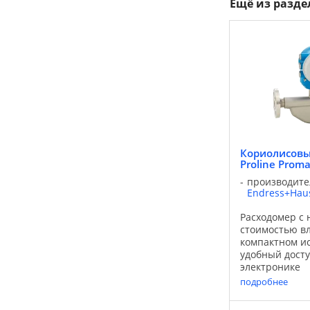
Ещё из разд
Кориолисовы
Proline Proma
производите
Endress+Hau
Расходомер с 
стоимостью в
компактном и
удобный досту
электронике
преобразоват
подробнее
Promass E им
репутацию эк