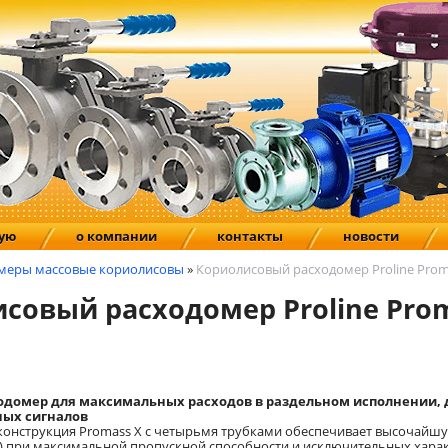
ную
о компании
контакты
новости
меры массовые кориолисовы
»
Кориолисовый расходомер Proline Prom
совый расходомер Proline Prom
одомер для максимальных расходов в раздельном исполнении, 
ых сигналов
конструкция Promass X с четырьмя трубками обеспечивает высочайш
%) при максимальной пропускной способности и исключительных хара