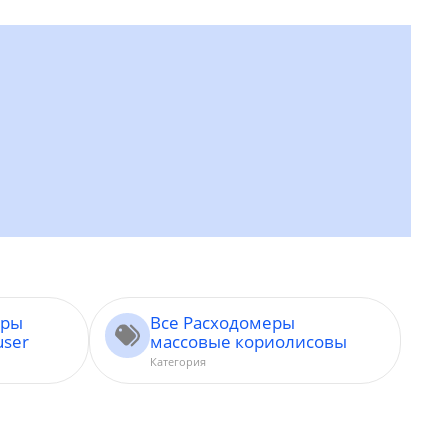
ары
Все Расходомеры
user
массовые кориолисовы
Категория