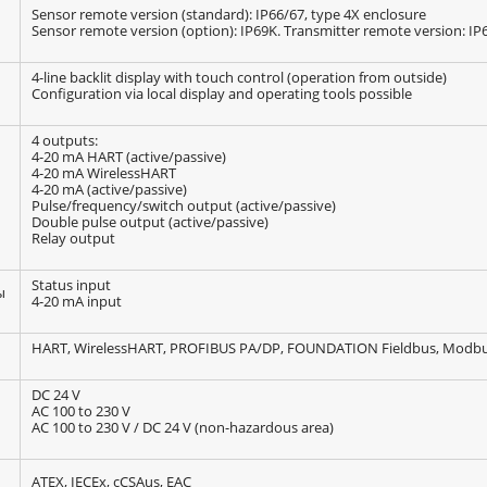
Sensor remote version (standard): IP66/67, type 4X enclosure
Sensor remote version (option): IP69K. Transmitter remote version: IP
4-line backlit display with touch control (operation from outside)
Configuration via local display and operating tools possible
4 outputs:
4-20 mA HART (active/passive)
4-20 mA WirelessHART
4-20 mA (active/passive)
Pulse/frequency/switch output (active/passive)
Double pulse output (active/passive)
Relay output
Status input
ы
4-20 mA input
HART, WirelessHART, PROFIBUS PA/DP, FOUNDATION Fieldbus, Modbus
DC 24 V
AC 100 to 230 V
AC 100 to 230 V / DC 24 V (non-hazardous area)
ATEX, IECEx, cCSAus, EAC