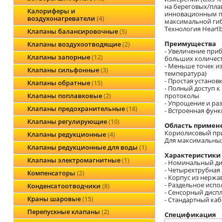
на береговых/пла
Калориферы и
инновационным пр
воздухонагреватели
4
максимальной гиб
Технология Heart
Клапаны балансировочные
5
Преимущества
Клапаны воздухоотводящие
2
- Увеличение при
Клапаны запорные
12
больших количест
- Меньше точек и
Клапаны сильфонные
3
температура)
- Простая установ
Клапаны обратные
15
- Полный доступ 
протоколы
Клапаны поплавковые
2
- Упрощение и ра
Клапаны предохранительные
18
- Встроенная функ
Клапаны регулирующие
10
Область примен
Кориолисовый прин
Клапаны редукционные
4
Для максимальных
Клапаны редукционные для воды
1
Характеристики 
Клапаны электромагнитные
1
- Номинальный ди
- Четырехтрубная
Компенсаторы
2
- Корпус из нержа
- Раздельное исп
Конденсатоотводчики
8
- Сенсорный дисп
Краны шаровые
15
- Стандартный ка
Перепускные клапаны
2
Спецификация