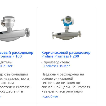
совый расходомер
Кориолисовый расходомер
Promass F 100
Proline Promass F 200
дитель:
производитель:
+Hauser
Endress+Hauser
ер с высочайшей
Надежный расходомер на
ю, надежностью и
основе уникальной
мпактным
технологии питания по
ователем Promass F
сигнальной цепи. За Promass
 осуществлять
F закрепилась репутация
чные измерения
прибора с высокой
е
подробнее
няющихся условиях
точностью измерений.
. Расходомер
Расходомер подходит для