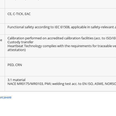
CE, C-TICK, EAC
Functional safety according to IEC 61508, applicable in safety-relevant
Calibration performed on accredited calibration facilities (acc. to ISO/I
ие
Custody transfer
Heartbeat Technology complies with the requirements for traceable veri
attestation)
PED, CRN
3.1 material
NACE MR0175/MR0103, PMI; welding test acc. to EN ISO, ASME, NORS
писание