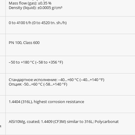
Mass flow (gas): ±0.35 %
Density (liquid): ±0.0005 g/cm³
0 to 4100 t/h (0 to 4520 tn. sh./h)
PN 100, Class 600
–50 to +180 °C (–58 to +356 °F)
Стандартное исполнение: –40...+60 °C (–40...+140 °F)
Опция: -50...+60 °C (-58...+140 °F)
1.4404 (316L), highest corrosion resistance
AlSi10Mg, coated; 1.4409 (CF3M) similar to 316L; Polycarbonat
я