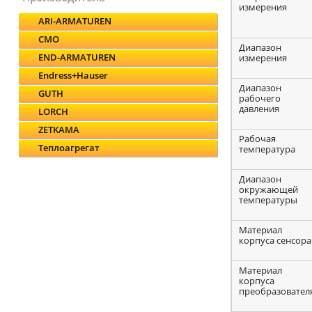
измерения
ARI-ARMATUREN
CMO
Диапазон
END-ARMATUREN
измерения
Endress+Hauser
Диапазон
GUTH
рабочего
давления
LORCH
ZETKAMA
Рабочая
Теплоагрегат
температура
Диапазон
окружающей
температуры
Материал
корпуса сенсора
Материал
корпуса
преобразовател