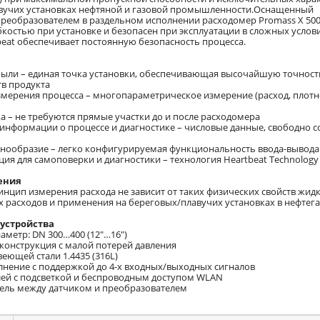
вучих установках нефтяной и газовой промышленности.Оснащенный
еобразователем в раздельном исполнении расходомер Promass X 500
костью при установке и безопасен при эксплуатации в сложных услови
beat обеспечивает постоянную безопасность процесса.
были – единая точка установки, обеспечивающая высочайшую точност
в продукта
змерения процесса – многопараметрическое измерение (расход, плотн
ка – не требуются прямые участки до и после расходомера
к информации о процессе и диагностике – числовые данные, свободн
знообразие – легко конфигурируемая функциональность ввода-вывода
ция для самоповерки и диагностики – технология Heartbeat Technology
ения
цип измерения расхода не зависит от таких физических свойств жидко
 расходов и применения на береговых/плавучих установках в нефте
устройства
аметр: DN 300…400 (12"…16")
 конструкция с малой потерей давления
веющей стали 1.4435 (316L)
олнение с поддержкой до 4-х входных/выходных сигналов
лей с подсветкой и беспроводным доступом WLAN
бель между датчиком и преобразователем