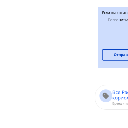
Если вы хотит
Позвонить
Отправ
Все Р
корио
Бренд и к