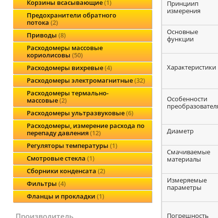
Корзины всасывающие
1
Принциип
измерения
Предохранители обратного
потока
2
Основные
Приводы
8
функции
Расходомеры массовые
кориолисовы
50
Характеристики
Расходомеры вихревые
4
Расходомеры электромагнитные
32
Расходомеры термально-
Особенности
массовые
2
преобразовател
Расходомеры ультразвуковые
6
Расходомеры, измерение расхода по
Диаметр
перепаду давления
12
Регуляторы температуры
1
Смачиваемые
Смотровые стекла
1
материалы
Сборники конденсата
2
Измеряемые
Фильтры
4
параметры
Фланцы и прокладки
1
Погрешность
производитель