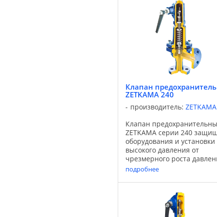
° С в зависимости от
используемого уплотнения. 
Клапан предохранител
ZETKAMA 240
производитель:
ZETKAMA
Клапан предохранительн
ZETKAMA серии 240 защи
оборудования и установки
высокого давления от
чрезмерного роста давлен
выше предельного значени
подробнее
случае, когда вызванное
давлением усилие нажима,
действующего на тарелку
равно или более ...