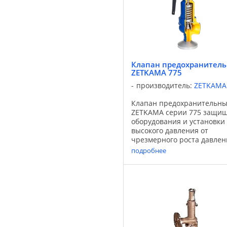
Клапан предохранител
ZETKAMA 775
производитель:
ZETKAMA
Клапан предохранительн
ZETKAMA серии 775 защи
оборудования и установки
высокого давления от
чрезмерного роста давлен
выше предельного значени
подробнее
случае, когда вызванное
давлением усилие нажима,
действующего на тарелку
равно или более ...