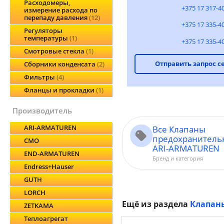
Расходомеры,
+375 17 317-4
измерение расхода по
перепаду давления
12
+375 17 335-4
Регуляторы
температуры
1
+375 17 335-4
Смотровые стекла
1
Отправить запрос с
Сборники конденсата
2
Фильтры
4
Фланцы и прокладки
1
производитель
ARI-ARMATUREN
Все Клапаны
предохранитель
CMO
ARI-ARMATUREN
END-ARMATUREN
Бренд и категория
Endress+Hauser
GUTH
LORCH
Ещё из раздела
Клапан
ZETKAMA
Теплоагрегат