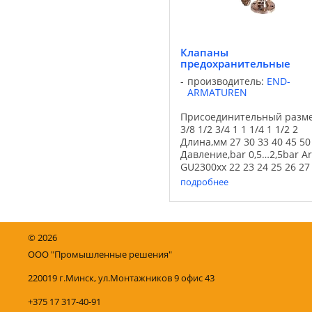
Клапаны
предохранительные
производитель:
END-
ARMATUREN
Присоединительный разм
3/8 1/2 3/4 1 1 1/4 1 1/2 2
Длина,мм 27 30 33 40 45 50
Давление,bar 0,5…2,5bar Ar
GU2300xx 22 23 24 25 26 27
Давление,bar 2,0…8,0bar Ar
подробнее
GU2301xx 22 23 24 25 26 27
Давление,bar 2,0…12bar Art
GU2302xx 22 23 24 25 ...
©
2026
ООО "Промышленные решения"
220019 г.Минск, ул.Монтажников 9 офис 43
+375 17 317-40-91