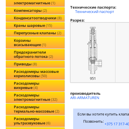
электромагнитные
1
Технические паспорта:
Компенсаторы
2
Технический паспорт
Конденсатоотводчики
8
Разрез:
Краны шаровые
15
Перепускные клапаны
2
Корзины
всасывающие
1
Предохранители
обратного потока
2
Приводы
8
Расходомеры массовые
кориолисовы
50
951
Расходомеры
вихревые
4
производитель
Расходомеры
ARI-ARMATUREN
электромагнитные
32
Расходомеры
термально-массовые
2
Если вы хотите купить клапа
Расходомеры
Позвонить:
ультразвуковые
6
+375 17 317-4