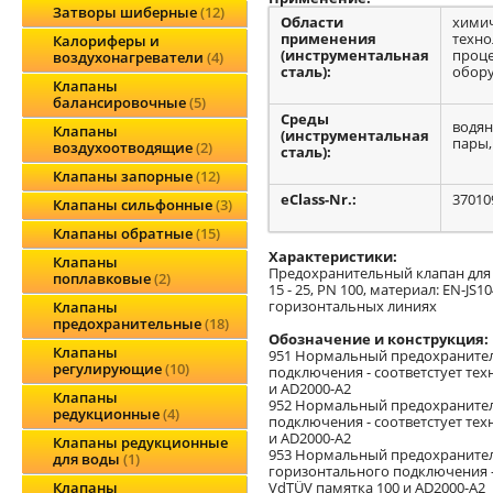
Затворы шиберные
12
Области
хими
применения
техно
Калориферы и
(инструментальная
проце
воздухонагреватели
4
сталь):
обору
Клапаны
балансировочные
5
Среды
водян
Клапаны
(инструментальная
пары,
воздухоотводящие
2
сталь):
Клапаны запорные
12
eClass-Nr.:
37010
Клапаны сильфонные
3
Клапаны обратные
15
Характеристики:
Клапаны
Предохранительный клапан для с
поплавковые
2
15 - 25, PN 100, материал: EN-JS1
горизонтальных линиях
Клапаны
предохранительные
18
Обозначение и конструкция:
Клапаны
951 Нормальный предохранитель
регулирующие
10
подключения - соответстует те
и AD2000-A2
Клапаны
952 Нормальный предохранитель
редукционные
4
подключения - соответстует те
и AD2000-A2
Клапаны редукционные
953 Нормальный предохранител
для воды
1
горизонтального подключения -
VdTÜV памятка 100 и AD2000-A2
Клапаны