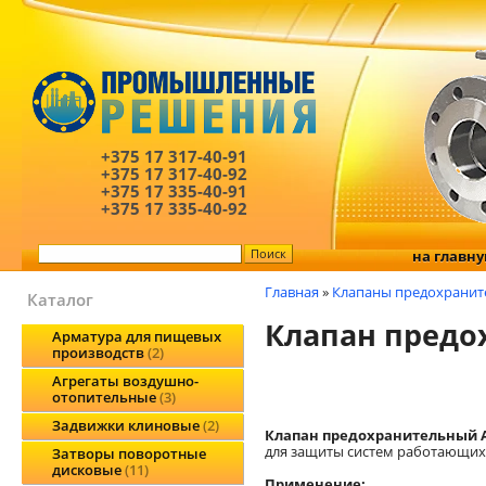
+375 17
317-40-91
+375 17
317-40-92
+375 17
335-40-91
+375 17
335-40-92
на главн
Главная
»
Клапаны предохранит
Каталог
Клапан предох
Арматура для пищевых
производств
2
Агрегаты воздушно-
отопительные
3
Задвижки клиновые
2
Клапан предохранительный AR
для защиты систем работающих
Затворы поворотные
дисковые
11
Применение: