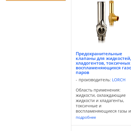
Предохранительные
клапаны для жидкостей
хладогентов, токсичных
воспламеняющихся газо
паров
производитель:
LORCH
Область применения:
жидкости, охлаждающие
жидкости и хладагенты,
токсичные и
воспламеняющиеся газы и
пары. Диапазон давлений 
подробнее
0,3 до 800 бар Диапазон
температур от -196 ° С до +