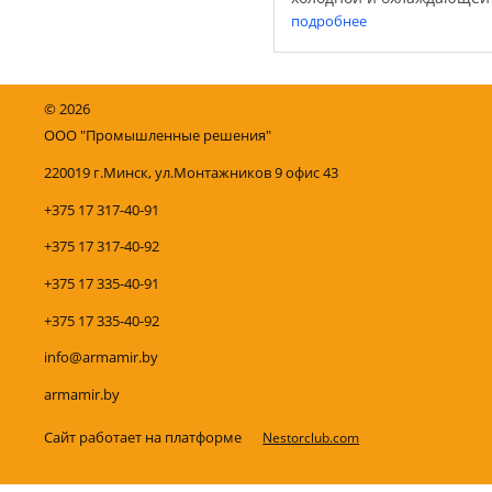
отопительные системы, у
подробнее
и промышленной ...
©
2026
ООО "Промышленные решения"
220019 г.Минск, ул.Монтажников 9 офис 43
+375 17 317-40-91
+375 17 317-40-92
+375 17 335-40-91
+375 17 335-40-92
info@armamir.by
armamir.by
Сайт работает на платформе
Nestorclub.com