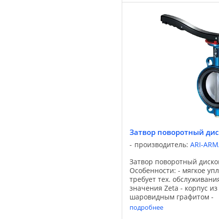
Затвор поворотный дис
производитель:
ARI-AR
Затвор поворотный дисков
Особенности: - мягкое упл
требует тех. обслуживани
значения Zeta - корпус из
шаровидным графитом -
высококачественное эпок
подробнее
корпуса - мягкое уплотнен