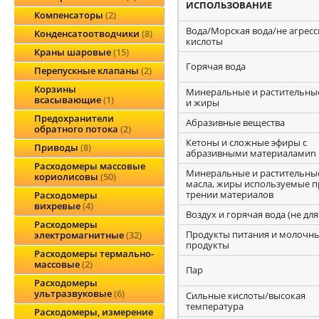
ИСПОЛЬЗОВАНИЕ
Компенсаторы
2
Вода/Морская вода/не агрес
Конденсатоотводчики
8
кислоты
Краны шаровые
15
Горячая вода
Перепускные клапаны
2
Корзины
Минеральные и растительны
всасывающие
1
и жиры
Предохранители
Абразивные вещества
обратного потока
2
Кетоны и сложные эфиры с
Приводы
8
абразивными материаламиn
Расходомеры массовые
Минеральные и растительны
кориолисовы
50
масла, жиры используемые п
трении материалов
Расходомеры
вихревые
4
Воздух и горячая вода (не для
Расходомеры
Продукты питания и молочн
электромагнитные
32
продукты
Расходомеры термально-
массовые
2
Пар
Расходомеры
ультразвуковые
6
Сильные кислоты/высокая
температура
Расходомеры, измерение