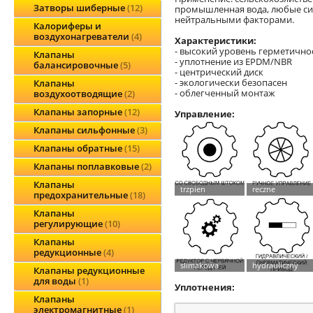
Затворы шиберные
12
промышленная вода, любые си
нейтральными факторами.
Калориферы и
воздухонагреватели
4
Характеристики:
- высокий уровень герметично
Клапаны
- уплотнение из EPDM/NBR
балансировочные
5
- центрический диск
- экологически безопасен
Клапаны
- облегченный монтаж
воздухоотводящие
2
Клапаны запорные
12
Управление:
Клапаны сильфонные
3
Клапаны обратные
15
Клапаны поплавковые
2
Клапаны
предохранительные
18
Клапаны
регулирующие
10
Клапаны
редукционные
4
Клапаны редукционные
для воды
1
Уплотнения:
Клапаны
электромагнитные
1