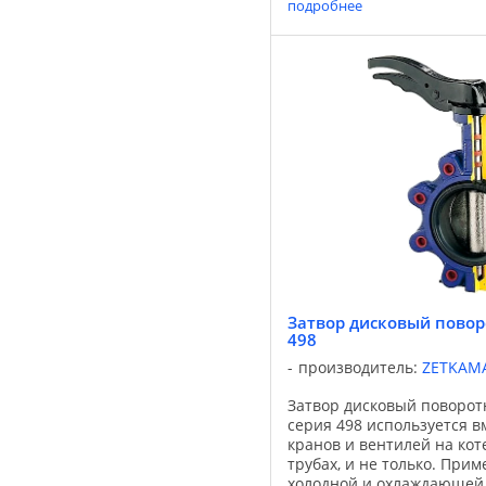
охлаждающие системы, се
подробнее
и пищевые системы. ...
Затвор дисковый пово
498
производитель:
ZETKAM
Затвор дисковый поворо
серия 498 используется в
кранов и вентилей на ко
трубах, и не только. Прим
холодной и охлаждающей 