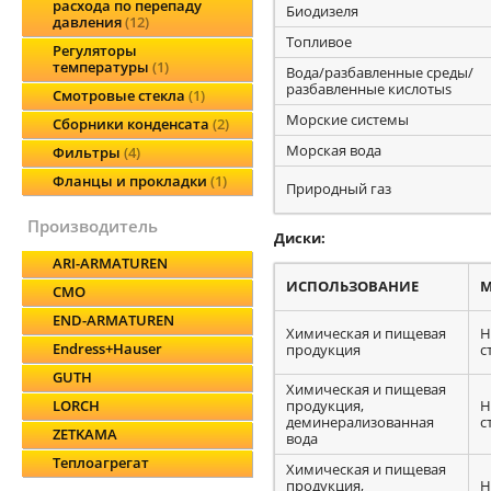
расхода по перепаду
Биодизеля
давления
12
Топливоe
Регуляторы
температуры
1
Вода/разбавленные среды/
разбавленные кислотыs
Смотровые стекла
1
Морские системы
Сборники конденсата
2
Морская вода
Фильтры
4
Фланцы и прокладки
1
Природный газ
производитель
Диски:
ARI-ARMATUREN
ИСПОЛЬЗОВАНИЕ
М
CMO
END-ARMATUREN
Химическая и пищевая
Н
Endress+Hauser
продукция
с
GUTH
Химическая и пищевая
продукция,
Н
LORCH
деминерализованная
с
ZETKAMA
вода
Теплоагрегат
Химическая и пищевая
продукция,
Н