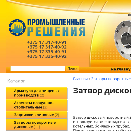
+375 17
317-40-91
+375 17
317-40-92
+375 17
335-40-91
+375 17
335-40-92
на главн
Главная
»
Затворы поворотные
Каталог
Затвор диско
Арматура для пищевых
производств
2
Агрегаты воздушно-
отопительные
3
Задвижки клиновые
2
Затвор дисковый поворотный 
используется вместо задвижек,
Затворы поворотные
котельных, бойлерных трубах, 
дисковые
11
Применение: сельскохозяйств