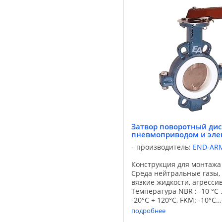
Затвор поворотный дис
пневмоприводом и эле
производитель:
END-AR
Конструкция для монтажа
Среда нейтральные газы,
вязкие жидкости, агресси
Температура NBR : -10 °С
-20°С + 120°С, FKM: -10°С
алюминий, чугун GGG-40 
подробнее
FKM Затвор ...