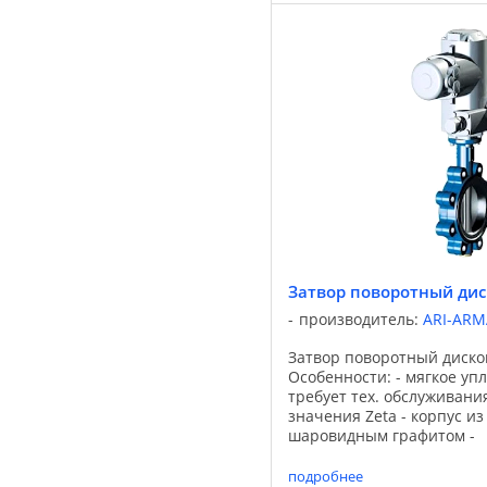
Затвор поворотный дис
производитель:
ARI-AR
Затвор поворотный диско
Особенности: - мягкое упл
требует тех. обслуживани
значения Zeta - корпус из
шаровидным графитом -
высококачественное эпок
корпуса - мягкое уплотнен
подробнее