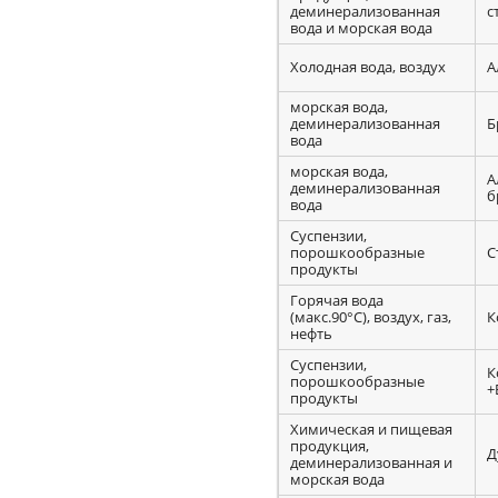
деминерализованная
с
вода и морская вода
Холодная вода, воздух
А
морская вода,
деминерализованная
Б
вода
морская вода,
А
деминерализованная
б
вода
Суспензии,
порошкообразные
С
продукты
Горячая вода
(макс.90°C), воздух, газ,
К
нефть
Суспензии,
К
порошкообразные
+
продукты
Химическая и пищевая
продукция,
Д
деминерализованная и
морская вода