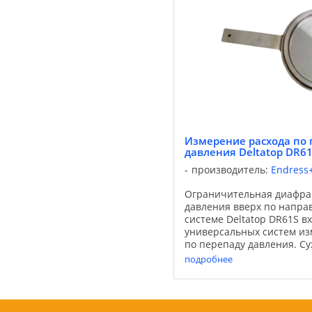
Измерение расхода по 
давления Deltatop DR6
производитель:
Endress
Ограничительная диафра
давления вверх по напра
системе Deltatop DR61S вх
универсальных систем из
по перепаду давления. 
устройства: трубы Вентури
подробнее
диафрагмы и датчики пере