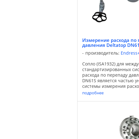
Измерение расхода по 
давления Deltatop DN6
производитель:
Endress
Сопло (ISA1932) для межд
стандартизированных си
расхода по перепаду давл
DN61S является частью у
системы измерения расхо
давления со следующим
подробнее
устройствами: трубы Венту