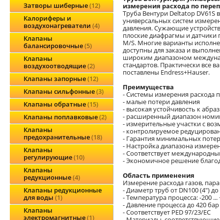
Затворы шиберные
12
измерения расхода по пере
Труба Вентури Deltatop DV61S в
Калориферы и
универсальных систем измерен
воздухонагреватели
4
давления. Сужающие устройства
плоские диафрагмы и датчики п
Клапаны
M/S. Многие варианты исполне
балансировочные
5
доступны для заказа и выполне
широким диапазоном междуна
Клапаны
стандартов. Практически все в
воздухоотводящие
2
поставлены Endress+Hauser.
Клапаны запорные
12
Преимущества
Клапаны сильфонные
3
- Cистемы измерения расхода п
- малые потери давления
Клапаны обратные
15
- высокая устойчивость к абра
- расширенный диапазон номи
Клапаны поплавковые
2
- измерительные участки с во
Клапаны
- контролируемое редуцирован
предохранительные
18
- Гарантия минимальных потер
- Настройка диапазона измерен
Клапаны
- Соответствует международным
регулирующие
10
- Экономичное решение благод
Клапаны
Область применения
редукционные
4
Измерение расхода газов, пара
- Диаметр труб от DN100 (4") до
Клапаны редукционные
- Температура процесса: -200 ...
для воды
1
- Давление процесса до 420 бар
Клапаны
- Соответствует PED 97/23/EC
электромагнитные
1
- Материалы, соответствующи