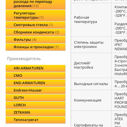
расхода по перепаду
давления
12
Компак
-200°C.
Регуляторы
-328°F .
Рабочая
температуры
1
температура
Раздел
Смотровые стекла
1
-200°C.
Сборники конденсата
2
-328°F .
Фильтры
4
Преобр
Степень защиты
IP67
электроники
Фланцы и прокладки
1
NEMA6
Преобр
производитель
4-стро
Дисплей/
3 кноп
Настройка
ARI-ARMATUREN
Быстра
Histo
CMO
Преобр
END-ARMATUREN
Выходные сигналы
4 ... 20
Endress+Hauser
Преобр
GUTH
HART
Коммуникация
PROFIB
LORCH
FOUNDA
ZETKAMA
Преобр
ATEX
Теплоагрегат
FM
Сертификаты на