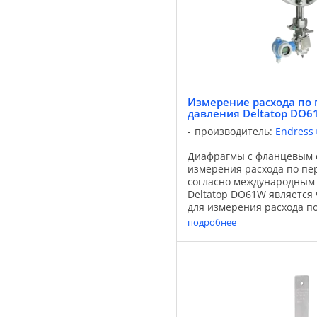
Измерение расхода по 
давления Deltatop DO6
производитель:
Endress
Диафрагмы с фланцевым 
измерения расхода по пе
согласно международным
Deltatop DO61W является
для измерения расхода п
давления с диафрагмой и
подробнее
перепада давления Deltaba