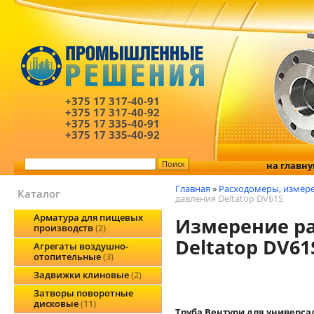
+375 17
317-40-91
+375 17
317-40-92
+375 17
335-40-91
+375 17
335-40-92
на главн
Главная
»
Расходомеры, измере
Каталог
давления Deltatop DV61S
Арматура для пищевых
Измерение ра
производств
2
Deltatop DV61
Агрегаты воздушно-
отопительные
3
Задвижки клиновые
2
Затворы поворотные
дисковые
11
Труба Вентури для универс