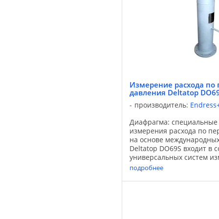
Измерение расхода по 
давления Deltatop DO6
производитель:
Endress
Диафрагма: специальные
измерения расхода по пе
на основе международных
Deltatop DO69S входит в с
универсальных систем из
по перепаду давления. С 
подробнее
соплами, плоскими ...