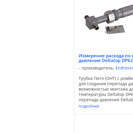
Измерение расхода по 
давления Deltatop DP6
производитель:
Endress
Трубка Пито (ОНТ) с ром
для создания перепада да
возможностью монтажа д
температуры Deltatop DP
перепада давления Delta
частями системы для изм
подробнее
перепаду давления. Он ...