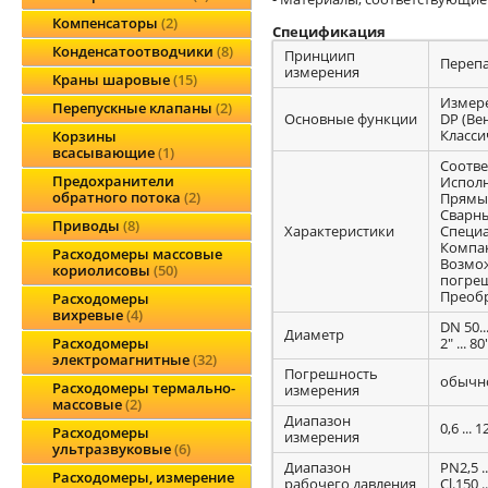
Компенсаторы
2
Спецификация
Конденсатоотводчики
8
Принциип
Перепа
измерения
Краны шаровые
15
Измере
Перепускные клапаны
2
Основные функции
DP (Ве
Класси
Корзины
всасывающие
1
Соотве
Предохранители
Исполн
обратного потока
2
Прямые
Сварны
Приводы
8
Характеристики
Специа
Компак
Расходомеры массовые
Возмож
кориолисовы
50
погреш
Преобр
Расходомеры
вихревые
4
DN 50..
Диаметр
2" ... 80
Расходомеры
электромагнитные
32
Погрешность
обычно
Расходомеры термально-
измерения
массовые
2
Диапазон
0,6 ...
Расходомеры
измерения
ультразвуковые
6
Диапазон
PN2,5 ..
Расходомеры, измерение
рабочего давления
Cl.150 .