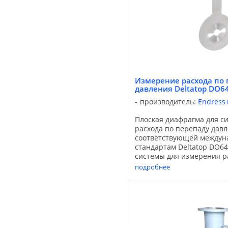
Измерение расхода по 
давления Deltatop DO6
производитель:
Endress
Плоская диафрагма для с
расхода по перепаду давл
соответствующей между
стандартам Deltatop DO64
системы для измерения р
перепаду давления с диа
подробнее
преобразователем диффер