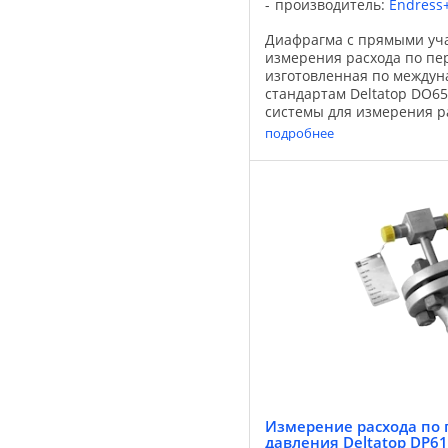
производитель:
Endress
Диафрагма с прямыми уча
измерения расхода по пе
изготовленная по между
стандартам Deltatop DO65
системы для измерения р
перепаду давления с диа
подробнее
датчиком перепада давлени
Измерение расхода по 
давления Deltatop DP6