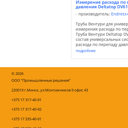
Измерение расхода по 
давления Deltatop DV61
производитель:
Endress
Труба Вентури для униве
измерения расхода по пе
Труба Вентури Deltatop D
состав универсальных си
расхода по перепаду дав
устройства: трубы Вентури
подробнее
диафрагмы и ...
©
2026
ООО "Промышленные решения"
220019 г.Минск, ул.Монтажников 9 офис 43
+375 17 317-40-91
+375 17 317-40-92
+375 17 335-40-91