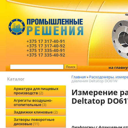
+375 17
317-40-91
+375 17
317-40-92
+375 17
335-40-91
+375 17
335-40-92
на главн
Главная
»
Расходомеры, измере
Каталог
давления Deltatop DO61W
Арматура для пищевых
Измерение ра
производств
2
Deltatop DO6
Агрегаты воздушно-
отопительные
3
Задвижки клиновые
2
Затворы поворотные
дисковые
11
Диафрагмы с фланцевым от