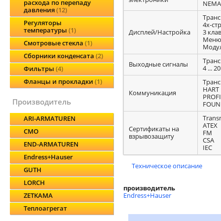
расхода по перепаду
NEMA
давления
12
Транс
Регуляторы
4х-ст
температуры
1
Дисплей/Настройка
3 кла
Меню 
Смотровые стекла
1
Моду
Сборники конденсата
2
Транс
Выходные сигналы
4 ... 2
Фильтры
4
Фланцы и прокладки
1
Транс
HART
Коммуникация
PROFI
производитель
FOUND
Transm
ARI-ARMATUREN
ATEX
Сертификаты на
CMO
FM
взрывозащиту
CSA
END-ARMATUREN
IEC
Endress+Hauser
Техническое описание
GUTH
LORCH
производитель
Endress+Hauser
ZETKAMA
Теплоагрегат