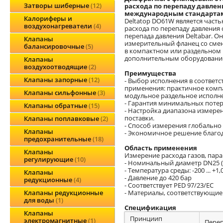
Затворы шиберные
12
расхода по перепаду давлен
международным стандарта
Калориферы и
Deltatop DO61W является част
воздухонагреватели
4
расхода по перепаду давления
перепада давления Deltabar. Он
Клапаны
измерительный фланец со сме
балансировочные
5
в компактном или раздельном 
дополнительным оборудовани
Клапаны
воздухоотводящие
2
Преимущества
Клапаны запорные
12
- Выбор исполнения в соответс
применения: практичное комп
Клапаны сильфонные
3
модульное раздельное исполн
- Гарантия минимальных потер
Клапаны обратные
15
- Настройка диапазона измерен
поставки.
Клапаны поплавковые
2
- Способ измерения глобально 
Клапаны
- Экономичное решение благод
предохранительные
18
Область применения
Клапаны
Измерение расхода газов, пара
регулирующие
10
- Номинальный диаметр DN25 (1")
- Температура среды: -200 ... +1,
Клапаны
- Давление до 420 бар
редукционные
4
- Соответствует PED 97/23/EC
- Материалы, соответствующи
Клапаны редукционные
для воды
1
Спецификация
Клапаны
Принциип
электромагнитные
1
Переп