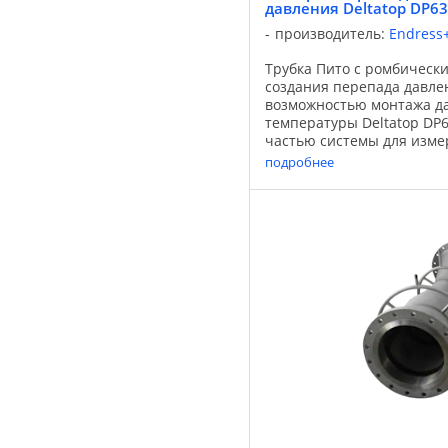
давления Deltatop DP6
производитель:
Endress
Трубка Пито с ромбическ
создания перепада давле
возможностью монтажа д
температуры Deltatop DP
частью системы для изме
перепаду давления с дат
подробнее
давления Deltabar. Он пре