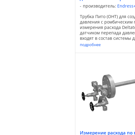
производитель:
Endress
Трубка Пито (ОНТ) для со
давления с ромбическим 
измерения расхода Deltat
датчиком перепада давле
входят в состав системы 
расхода по перепаду давл
подробнее
представляет собой ...
Измерение расхода по 