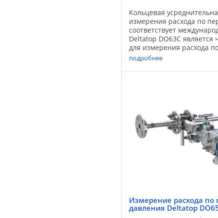
Кольцевая усреднительна
измерения расхода по пе
соответствует междунаро
Deltatop DO63C является
для измерения расхода п
давления с диафрагмой и
подробнее
перепада давления Deltaba
Измерение расхода по 
давления Deltatop DO6