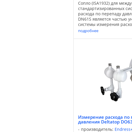
Сопло (ISA1932) для межд
стандартизированных си
расхода по перепаду давл
DN61S является частью у
системы измерения расхо
давления со следующим
подробнее
устройствами: трубы Венту
Измерение расхода по 
давления Deltatop DO6
производитель:
Endress