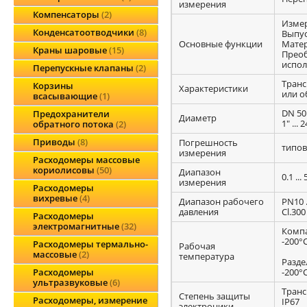
измерения
Компенсаторы
2
Измер
Конденсатоотводчики
8
Выпус
Основные функции
Мате
Краны шаровые
15
Преоб
испол
Перепускные клапаны
2
Транс
Корзины
Характеристики
или о
всасывающие
1
DN 50.
Предохранители
Диаметр
1" ... 2
обратного потока
2
Приводы
8
Погрешность
типов
измерения
Расходомеры массовые
кориолисовы
50
Диапазон
0.1 ..
измерения
Расходомеры
вихревые
4
Диапазон рабочего
PN10 .
давления
Cl.300 
Расходомеры
электромагнитные
32
Компа
-200°C
Расходомеры термально-
Рабочая
массовые
2
температура
Разде
-200°C
Расходомеры
ультразвуковые
6
Транс
Степень защиты
Расходомеры, измерение
IP67
электроники