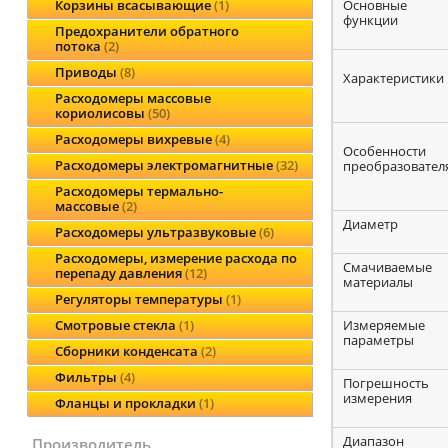
Основные
Корзины всасывающие
1
функции
Предохранители обратного
потока
2
Приводы
8
Характеристики
Расходомеры массовые
кориолисовы
50
Расходомеры вихревые
4
Особенности
Расходомеры электромагнитные
32
преобразовател
Расходомеры термально-
массовые
2
Диаметр
Расходомеры ультразвуковые
6
Расходомеры, измерение расхода по
Смачиваемые
перепаду давления
12
материалы
Регуляторы температуры
1
Измеряемые
Смотровые стекла
1
параметры
Сборники конденсата
2
Фильтры
4
Погрешность
измерения
Фланцы и прокладки
1
Диапазон
производитель