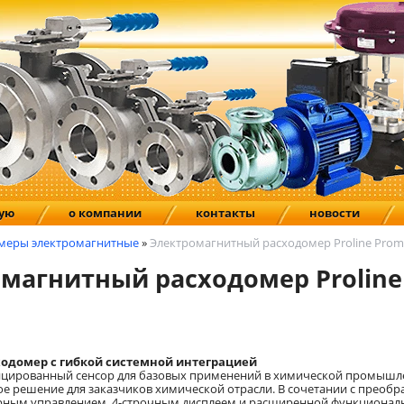
ную
о компании
контакты
новости
меры электромагнитные
»
Электромагнитный расходомер Proline Prom
магнитный расходомер Proline
одомер с гибкой системной интеграцией
ицированный сенсор для базовых применений в химической промышле
е решение для заказчиков химической отрасли. В сочетании с преобр
орным управлением, 4-строчным дисплеем и расширенной функционал