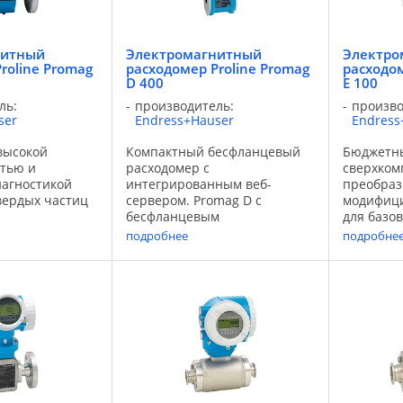
нитный
Электромагнитный
Электро
roline Promag
расходомер Proline Promag
расходом
D 400
E 100
ль:
производитель:
произво
ser
Endress+Hauser
Endress
высокой
Компактный бесфланцевый
Бюджетны
стью и
расходомер с
сверхко
иагностикой
интегрированным веб-
преобраз
вердых частиц
сервером. Promag D с
модифиц
бесфланцевым
для базо
тивным
присоединением
химическ
подробнее
подробне
елем в
предназначен для
промышле
надежной
применения в ограниченном
экономич
 датчика
пространстве. В сочетании с
наших за
 для сложных
Proline 400,
химическ
х задач.
преобразователем,
промышле
четание ...
оптимизированным для
сочетании
измерения воды и ...