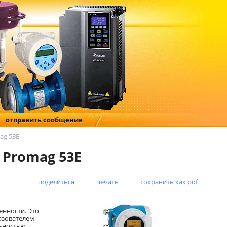
отправить сообщение
ag 53E
 Promag 53E
поделиться
печать
сохранить как pdf
нности. Это
азователем
ьностью,