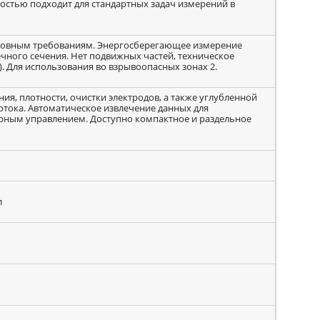
остью подходит для стандартных задач измерений в
новным требованиям. Энергосберегающее измерение
ечного сечения. Нет подвижных частей, техническое
. Для использования во взрывоопасных зонах 2.
ия, плотности, очистки электродов, а также углубленной
отока. Автоматическое извлечение данных для
орным управлением. Доступно компактное и раздельное
л