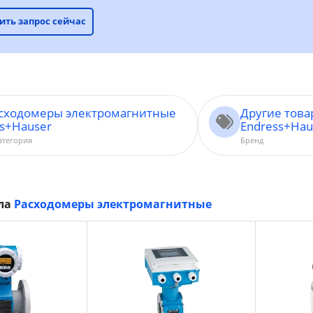
ить запрос сейчас
асходомеры электромагнитные
Другие тов
ss+Hauser
Endress+Hau
атегория
Бренд
ела
Расходомеры электромагнитные