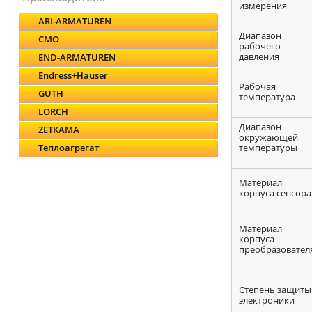
измерения
ARI-ARMATUREN
Диапазон
CMO
рабочего
давления
END-ARMATUREN
Endress+Hauser
Рабочая
GUTH
температура
LORCH
Диапазон
ZETKAMA
окружающей
температуры
Теплоагрегат
Материал
корпуса сенсора
Материал
корпуса
преобразовател
Степень защиты
электроники