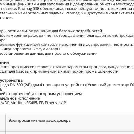
ммными функциями для заполнения и дозирования, очистки электрод
ностики, Promag 53E обеспечивает высочайшую точность измерения 
ательных измерительных задачах. Promag 53E доступен в компактном 
нении.
ор – оптимальное решение для базовых потребностей
ное измерение расхода – нет потерь давления благодаря полнопроход
ора
граммные функции для контроля наполнения и дозирования, плотности,
ы – двунаправленные сумматоры
 восстановление данных для простого обслуживания
ения
ния практически не влияют такие параметры процесса, как давление, 
одит для базовых применений в химической промышленности
устройства
р: до DN 600 (24") для 4-проводных устройства; Условный диаметр: до DN
FE
плей с подсветкой и сенсорным управлением
аздельное исполнение
PA/DP,Modbus RS485, FF, EtherNet/IP
Электромагнитные расходомеры