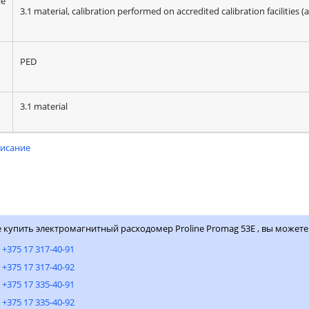
ие
3.1 material, calibration performed on accredited calibration facilities (
PED
3.1 material
писание
е купить электромагнитный расходомер Proline Promag 53E , вы можете
:
+375 17 317-40-91
+375 17 317-40-92
+375 17 335-40-91
+375 17 335-40-92