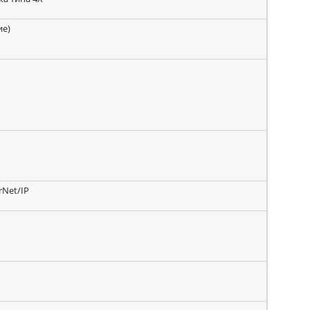
ие)
rNet/IP