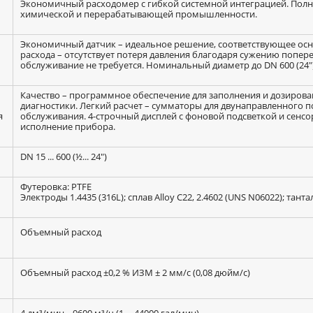
Экономичный расходомер с гибкой системной интеграцией. Полн
химической и перерабатывающей промышленности.
Экономичный датчик – идеальное решение, соответствующее ос
расхода – отсутствует потеря давления благодаря сужению попер
обслуживание не требуется. Номинальный диаметр до DN 600 (24")
Качество – программное обеспечение для заполнения и дозирован
диагностики. Легкий расчет – сумматоры для двунаправленного п
я
обслуживания. 4-строчный дисплей с фоновой подсветкой и сенс
исполнение прибора.
DN 15 ... 600 (½... 24")
Футеровка: PTFE
Электроды 1.4435 (316L); сплав Alloy C22, 2.4602 (UNS N06022); танта
Объемный расход
Объемный расход ±0,2 % ИЗМ ± 2 мм/с (0,08 дюйм/с)
4 дм³/мин... 9600 м³/ч (1 ... 44000 гал/мин)