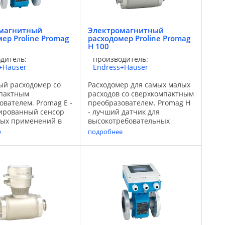
магнитный
Электромагнитный
ер Proline Promag
расходомер Proline Promag
H 100
дитель:
производитель:
+Hauser
Endress+Hauser
й расходомер со
Расходомер для самых малых
мпактным
расходов со сверхкомпактным
ователем. Promag E -
преобразователем. Promag H
ированный сенсор
- лучший датчик для
вых применений в
высокотребовательных
ой
применений в пищевой и
е
подробнее
нности. Это самое
фармацевтической отрасли. В
ное решение для
сочетании с самым
казчиков в
компактным на сегодняшний
ой
день корпусом
нности. В
преобразователя, ...
 с самым ...