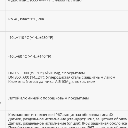
PN 40, класс 150, 20K
-10...+110 °C (+14...+230 °F)
-10...+60 °C (+14...+140 °F)
DN 15 ... 300 (½... 12") AlSi10Mg, с покрытием
DN 350...600 (14...24"): Углеродистая сталь с защитным лаком
Клеммный отсек датчика: AlSi10Mg, с покрытием
Литой алюминий с порошковым покрытием
я
Компактное исполнение: IP67, защитная оболочка типа 4X
Датчик, раздельное исполнение (стандарт): IP67, защитная оболоч
Датчик, раздельное исполнение (опция): IP68, защитная оболочка 
Преобразователь, раздельное исполнение: IP67, защитная оболоч