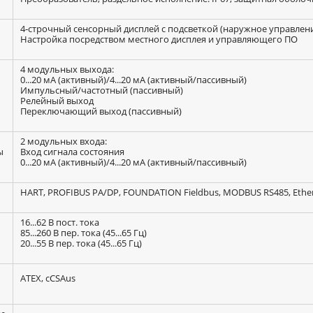
4‐строчный сенсорный дисплей с подсветкой (наружное управлен
Настройка посредством местного дисплея и управляющего ПО
4 модульных выхода:
0...20 мА (активный)/4...20 мА (активный/пассивный)
Импульсный/частотный (пассивный)
Релейный выход
Переключающий выход (пассивный)
2 модульных входа:
ы
Вход сигнала состояния
0...20 мА (активный)/4...20 мА (активный/пассивный)
HART, PROFIBUS PA/DP, FOUNDATION Fieldbus, MODBUS RS485, Ethe
16...62 В пост. тока
85...260 В пер. тока (45...65 Гц)
20...55 В пер. тока (45...65 Гц)
ATEX, cCSAus