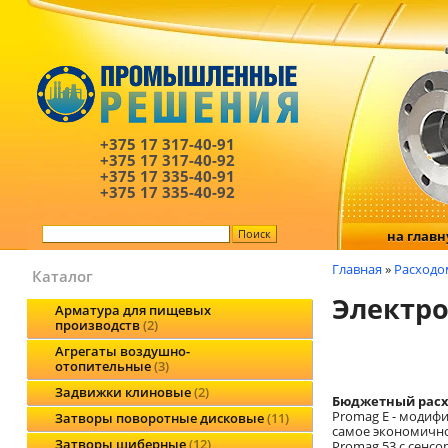
+375 17
317-40-91
+375 17
317-40-92
+375 17
335-40-91
+375 17
335-40-92
на глав
Главная
»
Расходо
Каталог
Электро
Арматура для пищевых
производств
2
Агрегаты воздушно-
отопительные
3
Задвижки клиновые
2
Бюджетный расх
Promag E - модиф
Затворы поворотные дисковые
11
самое экономично
Затворы шиберные
12
Promag 53 с сенс