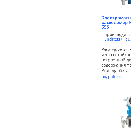
Электромаг
расходомер P
55S
производите
Endress+Hau
Расходомер с 
износостойко
встроенной д
содержания т
Promag 55S c
высокоэффек
подробнее
преобразоват
сочетании с 
конструкцией
предназначен
измерительны
Правильное со