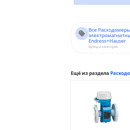
Все Расходомер
электромагнитн
Endress+Hauser
Бренд и категория
Ещё из раздела
Расход