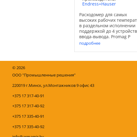
Endress+Hauser
Расходомер для самых
высоких рабочих температ
в раздельном исполнении 
поддержкой до 4 устройств
ввода-вывода. Promag P
используется в химических
подробнее
технологических процессах
коррозийными жидкостями
при максимально высоких
рабочих ...
©
2026
ООО "Промышленные решения"
220019 г.Минск, ул.Монтажников 9 офис 43
+375 17 317-40-91
+375 17 317-40-92
+375 17 335-40-91
+375 17 335-40-92
info@armamir.by