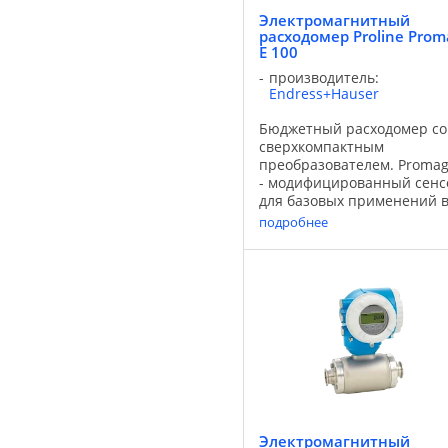
Электромагнитный
расходомер Proline Prom
E 100
производитель:
Endress+Hauser
Бюджетный расходомер со
сверхкомпактным
преобразователем. Promag
- модифицированный сенс
для базовых применений 
химической
подробнее
промышленности. Это сам
экономичное решение для
наших заказчиков в
химической
промышленности. В
сочетании с самым ...
Электромагнитный