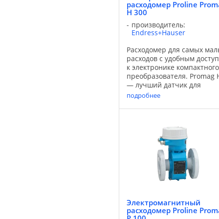
расходомер Proline Prom
H 300
производитель:
Endress+Hauser
Расходомер для самых мал
расходов с удобным досту
к электронике компактного
преобразователя. Promag 
— лучший датчик для
гигиенического применен
подробнее
при строгих требованиях
пищевой и
фармацевтической
промышленности. В
комплекте с компактным ...
Электромагнитный
расходомер Proline Prom
P 100