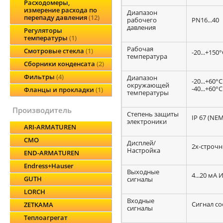
Расходомеры,
измерение расхода по
Диапазон
перепаду давления
12
рабочего
PN16...40
давления
Регуляторы
температуры
1
Рабочая
Смотровые стекла
1
-20...+150°
температура
Сборники конденсата
2
Фильтры
4
Диапазон
-20...+60°C
окружающей
-40...+60°C
Фланцы и прокладки
1
температуры
производитель
Степень защиты
IP 67 (NEM
электроники
ARI-ARMATUREN
CMO
Дисплей/
2х-строчн
Настройка
END-ARMATUREN
Endress+Hauser
Выходные
4...20 мА
GUTH
сигналы
LORCH
Входные
Сигнал со
ZETKAMA
сигналы
Теплоагрегат