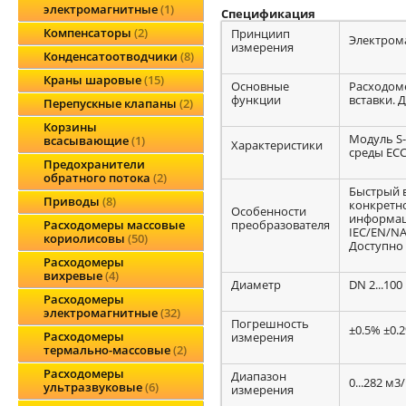
электромагнитные
1
Спецификация
Компенсаторы
2
Принциип
Электром
измерения
Конденсатоотводчики
8
Краны шаровые
15
Основные
Расходоме
функции
вставки. 
Перепускные клапаны
2
Корзины
Модуль S
всасывающие
1
Характеристики
среды ECC
Предохранители
обратного потока
2
Быстрый в
Приводы
8
конкретно
Особенности
информац
преобразователя
Расходомеры массовые
IEC/EN/NA
кориолисовы
50
Доступно 
Расходомеры
вихревые
4
Диаметр
DN 2...100
Расходомеры
электромагнитные
32
Погрешность
±0.5% ±0.
Расходомеры
измерения
термально-массовые
2
Расходомеры
Диапазон
0...282 м3
ультразвуковые
6
измерения