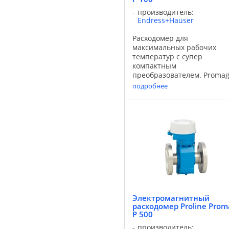
производитель:
Endress+Hauser
Расходомер для
максимальных рабочих
температур с cупер
компактным
преобразователем. Promag
100 позволяет измерять
подробнее
расход высококоррозийны
жидкостей при высоких
рабочих температурах в
химических и
технологических процессах
сочетании с самым ...
Электромагнитный
расходомер Proline Prom
P 500
производитель: