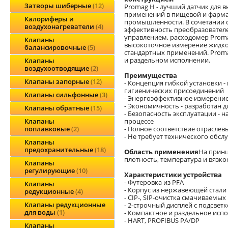
Затворы шиберные
12
Promag H - лучший датчик для 
применений в пищевой и фарм
Калориферы и
промышленности. В сочетании 
воздухонагреватели
4
эффективность преобразовател
управлением, расходомер Prom
Клапаны
высокоточное измерение жидко
балансировочные
5
стандартных применений. Prom
и раздельном исполнении.
Клапаны
воздухоотводящие
2
Преимущества
Клапаны запорные
12
- Концепция гибкой установки 
гигиенических присоединений
Клапаны сильфонные
3
- Энергоэффективное измерение
- Экономичность - разработан 
Клапаны обратные
15
- Безопасность эксплуатации - 
процессе
Клапаны
- Полное соответствие отрасле
поплавковые
2
- Не требует технического обсл
Клапаны
предохранительные
18
Область применения
На принц
плотность, температура и вязк
Клапаны
регулирующие
10
Характеристики устройства
- Футеровка из PFA
Клапаны
- Корпус из нержавеющей стали 
редукционные
4
- CIP-, SIP-очистка смачиваемы
Клапаны редукционные
- 2-строчный дисплей с подсве
для воды
1
- Компактное и раздельное исп
- HART, PROFIBUS PA/DP
Клапаны