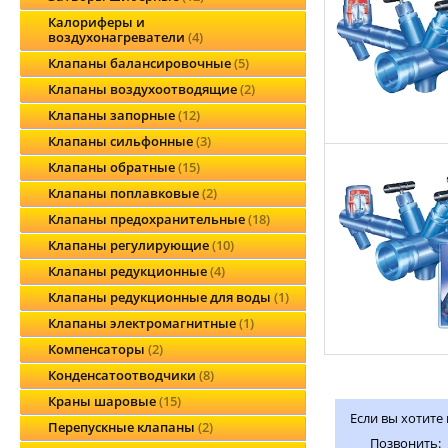
Калориферы и
воздухонагреватели
4
Клапаны балансировочные
5
Клапаны воздухоотводящие
2
Клапаны запорные
12
Клапаны сильфонные
3
Клапаны обратные
15
Клапаны поплавковые
2
Клапаны предохранительные
18
Клапаны регулирующие
10
Клапаны редукционные
4
Клапаны редукционные для воды
1
Клапаны электромагнитные
1
Компенсаторы
2
Конденсатоотводчики
8
Краны шаровые
15
Если вы хотите
Перепускные клапаны
2
Позвонить: