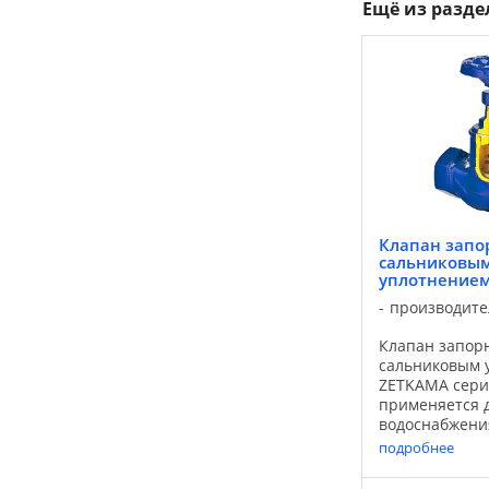
Ещё из разд
Клапан запо
сальниковы
уплотнением
производите
Клапан запор
сальниковым 
ZETKAMA сери
применяется 
водоснабжени
теплоснабжен
подробнее
промышленно
энергетики, 