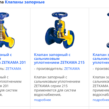
ела
Клапаны запорные
рный с
Клапан запорный с
Клапан 
м
сальниковым
сальни
 ZETKAMA 201
уплотнением ZETKAMA 215
уплотне
ль:
ZETKAMA
производитель:
ZETKAMA
произв
ный с
Клапан запорный с
Клапан з
уплотнением
сальниковым уплотнением
сальнико
я 201
ZETKAMA серии 215
ZETKAMA 
для систем
применяется для систем
применяе
я,
водоснабжения,
водоснаб
ия,
теплоснабжения,
теплосна
подробнее
подробне
сти,
промышленности,
промышл
нефтехимической
энергетики, судостроения,
энергетик