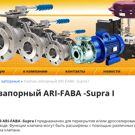
ную
о компании
контакты
новости
 запорные
»
Клапан запорный ARI-FABA -Supra I
запорный ARI-FABA -Supra I
ARI-FABA -Supra I
предназначен для перекрытия и/или дросселирова
воде. Функции клапана могут быть расширены с помощью различных 
а клапана.