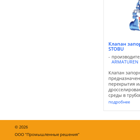
применения: ..
Клапан запо
STOBU
производите
ARMATUREN
Клапан запор
предназначен
перекрытия и
дросселирова
среды в трубо
Функции клапа
подробнее
расширены с
различных ва
исполнения за
Применение: 
©
2026
применения:
промышленност
ООО "Промышленные решения"