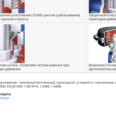
онное уплотнение (10.000 циклов срабатывания),
Защитный кожух
а крышке корпуса
перепадов давл
ние штока - позволяет использование при
Возможен после
дах давления
(дополнительная
:
луживания - металлоуплотненный, проходной, угловой и с наклонным што
0, EN-JS1049, 1.0619+N, 1.0460, 1.4408.
порта:
аспорт