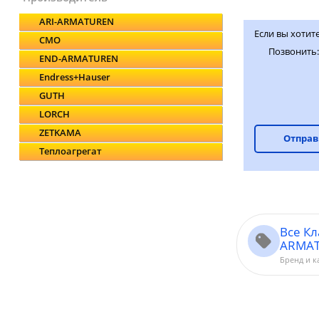
ARI-ARMATUREN
Если вы хотите
CMO
Позвонить
END-ARMATUREN
Endress+Hauser
GUTH
LORCH
ZETKAMA
Отправ
Теплоагрегат
Все Кл
ARMA
Бренд и к