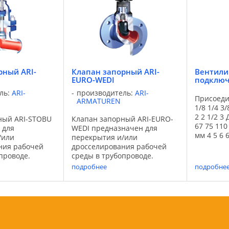
.
применения: ...
применени
рный ARI-
Клапан запорный ARI-
Вентили
EURO-WEDI
подключ
ль:
ARI-
производитель:
ARI-
Присоед
ARMATUREN
1/8 1/4 3/
2 2 1/2 3
ный ARI-STOBU
Клапан запорный ARI-EURO-
67 75 110
 для
WEDI предназначен для
мм 4 5 6 6
/или
перекрытия и/или
Art. AC10
ния рабочей
дросселирования рабочей
25 26 27 
проводе.
среды в трубопроводе.
данные.p
на могут быть
Функции клапана могут быть
подробнее
подробне
Присоед
 помощью
расширены с помощью
1/8 ...
риантов
различных вариантов
твора клапана.
исполнения затвора клапана.
Области
Применение: Области
применения: отопительные
ь, ...
...