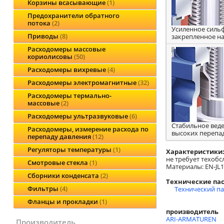
Корзины всасывающие
1
Предохранители обратного
потока
2
Усиленное сильф
Приводы
8
закрепленное н
Расходомеры массовые
кориолисовы
50
Расходомеры вихревые
4
Расходомеры электромагнитные
32
Расходомеры термально-
массовые
2
Расходомеры ультразвуковые
6
Стабильное веде
Расходомеры, измерение расхода по
высоких перепа
перепаду давления
12
Регуляторы температуры
1
Характеристики
не требует техобс
Смотровые стекла
1
Материалы: EN-JL104
Сборники конденсата
2
Технические пас
Фильтры
4
Технический п
Фланцы и прокладки
1
производитель
ARI-ARMATUREN
производитель