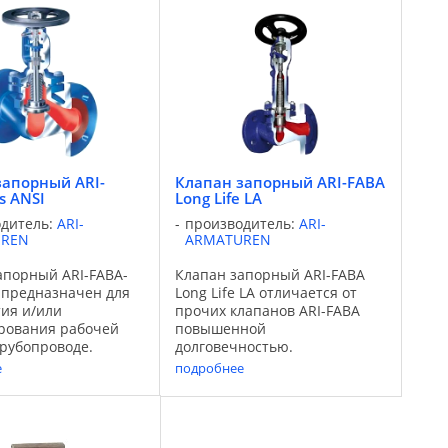
мической
нефтехимической
енности,
промышленности,
ии и
вентиляции и
нирования.
кондиционирования.
мые среды: вода, ...
Используемые среды: вода, ...
запорный ARI-
Клапан запорный ARI-FABA
s ANSI
Long Life LA
одитель:
ARI-
производитель:
ARI-
UREN
ARMATUREN
апорный ARI-FABA-
Клапан запорный ARI-FABA
I предназначен для
Long Life LA отличается от
ия и/или
прочих клапанов ARI-FABA
рования рабочей
повышенной
трубопроводе.
долговечностью.
клапана могут быть
Применение: Области
е
подробнее
ны с помощью
применения:
х вариантов
промышленность,
ия затвора клапана.
технические установки на
ие: Области
электростанциях,