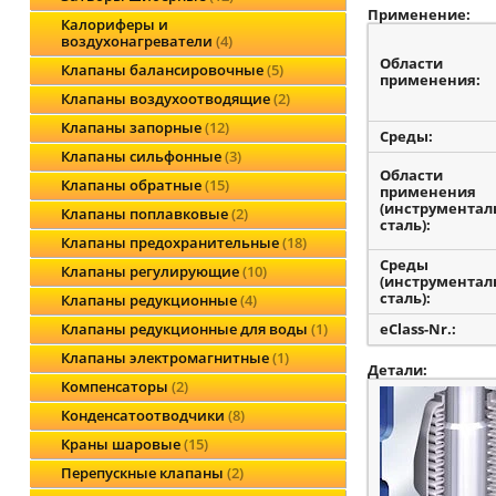
Применение:
Калориферы и
воздухонагреватели
4
Области
Клапаны балансировочные
5
применения:
Клапаны воздухоотводящие
2
Клапаны запорные
12
Среды:
Клапаны сильфонные
3
Области
Клапаны обратные
15
применения
(инструментал
Клапаны поплавковые
2
сталь):
Клапаны предохранительные
18
Среды
Клапаны регулирующие
10
(инструментал
сталь):
Клапаны редукционные
4
eClass-Nr.:
Клапаны редукционные для воды
1
Клапаны электромагнитные
1
Детали:
Компенсаторы
2
Конденсатоотводчики
8
Краны шаровые
15
Перепускные клапаны
2