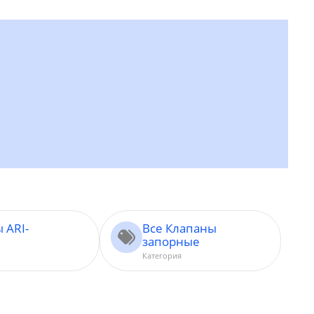
 ARI-
Все Клапаны
запорные
Категория