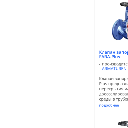
промышленно
вентиляции и
кондициониро
Используемые 
пар, раствор ..
Клапан запо
FABA-Plus
производите
ARMATUREN
Клапан запор
Plus предназн
перекрытия и
дросселирова
среды в трубо
Функции клапа
подробнее
расширены с
различных ва
исполнения за
Применение: 