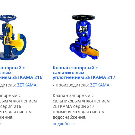
запорный с
Клапан запорный с
ковым
сальниковым
нием ZETKAMA 216
уплотнением ZETKAMA 217
одитель:
ZETKAMA
производитель:
ZETKAMA
апорный с
Клапан запорный с
вым уплотнением
сальниковым уплотнением
серия 216
ZETKAMA серии 217
тся для систем
применяется для систем
жения,
водоснабжения,
бжения,
теплоснабжения,
е
подробнее
енности,
промышленности,
и, судостроения,
энергетики, судостроения,