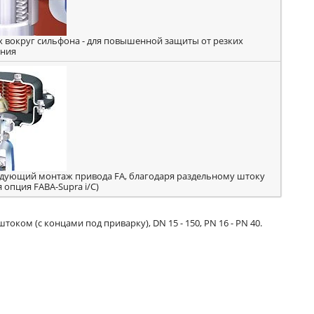
 вокруг сильфона - для повышенной защиты от резких
ения
дующий монтаж привода FA, благодаря раздельному штоку
 опция FABA-Supra i/C)
ком (с концами под приварку), DN 15 - 150, PN 16 - PN 40.