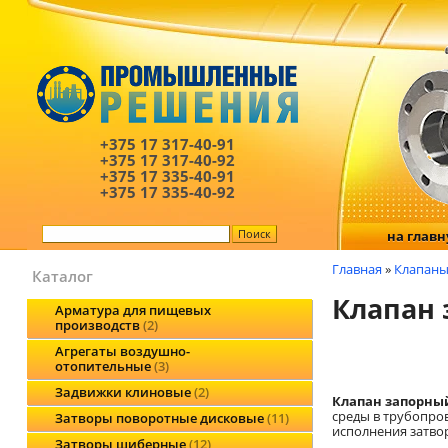
+375 17
317-40-91
+375 17
317-40-92
+375 17
335-40-91
+375 17
335-40-92
на глав
Главная
»
Клапаны
Каталог
Клапан 
Арматура для пищевых
производств
2
Агрегаты воздушно-
отопительные
3
Задвижки клиновые
2
Клапан запорный 
среды в трубопро
Затворы поворотные дисковые
11
исполнения затвор
Затворы шиберные
12