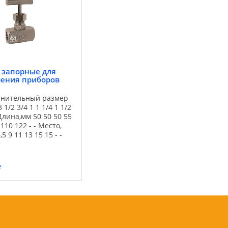
я: ...
золоулавливающие
установки, технологии
производственных ...
 запорные для
ения приборов
инительный размер
8 1/2 3/4 1 1 1/4 1 1/2
 Длина,мм 50 50 50 55
 110 122 - - Место,
,5 9 11 13 15 15 - -
10xx 20 21 22 23 24
28 29 30 Технические
df
е
инительный размер