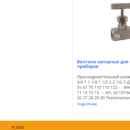
Вентили запорные для
приборов
Присоединительный размер
3/4 1 1 1/4 1 1/2 2 2 1/2 3
55 67 75 110 110 122 - - Ме
11 13 15 15 - - Art. AC1010
26 27 28 29 30 Техническ
Присоединительный размер
подробнее
©
2026