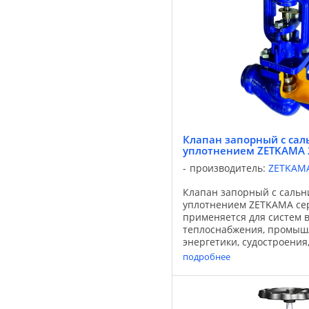
Клапан запорный с са
уплотнением ZETKAMA 
производитель:
ZETKAM
Клапан запорный с саль
уплотнением ZETKAMA се
применяется для систем 
теплоснабжения, промыш
энергетики, судостроения
промышленности, вентил
подробнее
кондиционирования. Исп
вода, ...