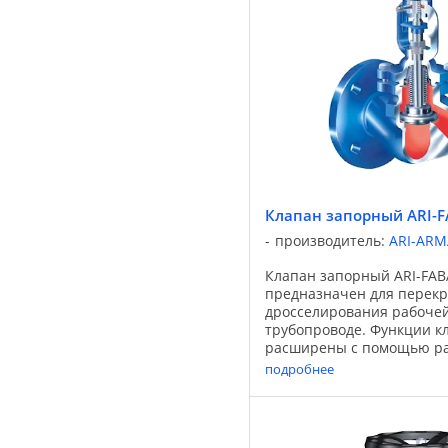
Клапан запорный ARI-F
производитель:
ARI-AR
Клапан запорный ARI-FABA
предназначен для перекр
дросселирования рабочей
трубопроводе. Функции к
расширены с помощью р
вариантов исполнения за
подробнее
Применение: Области прим