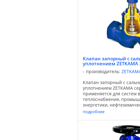
Клапан запорный с са
уплотнением ZETKAMA 
производитель:
ZETKAM
Клапан запорный с саль
уплотнением ZETKAMA се
применяется для систем 
теплоснабжения, промыш
энергетики, нефтехимиче
промышленности, вентил
подробнее
кондиционирования. Исп
вода, пар, раствор ...