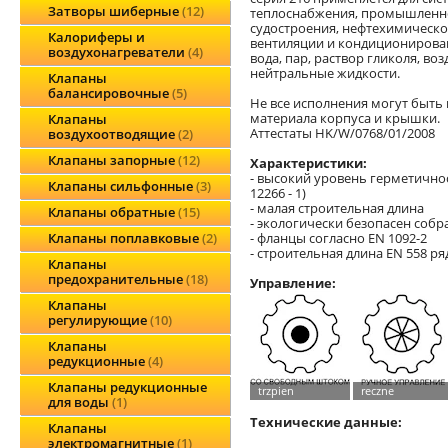
Затворы шиберные
12
теплоснабжения, промышленно
судостроения, нефтехимическ
Калориферы и
вентиляции и кондиционирова
воздухонагреватели
4
вода, пар, раствор гликоля, во
нейтральные жидкости.
Клапаны
балансировочные
5
Не все исполнения могут быть
материала корпуса и крышки.
Клапаны
Аттестаты HK/W/0768/01/2008
воздухоотводящие
2
Клапаны запорные
12
Характеристики:
- высокий уровень герметичност
Клапаны сильфонные
3
12266 - 1)
- малая строительная длина
Клапаны обратные
15
- экологически безопасен собран
- фланцы согласно EN 1092-2
Клапаны поплавковые
2
- строительная длина EN 558 ря
Клапаны
предохранительные
18
Управление:
Клапаны
регулирующие
10
Клапаны
редукционные
4
Клапаны редукционные
для воды
1
Технические данные:
Клапаны
электромагнитные
1