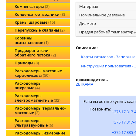
Материал
Компенсаторы
2
Конденсатоотводчики
8
Номинальное давление
Краны шаровые
15
Диаметр
Перепускные клапаны
2
Предел рабочей температур
Корзины
всасывающие
1
Описание:
Предохранители
обратного потока
2
Карты каталогов - Запорные
Приводы
8
Инструкции пользователя - 
Расходомеры массовые
кориолисовы
50
производитель
Расходомеры
ZETKAMA
вихревые
4
Расходомеры
электромагнитные
32
Если вы хотите купить кла
Расходомеры термально-
Позвонить:
+375 17 317-
массовые
2
Расходомеры
+375 17 317-
ультразвуковые
6
+375 17 335-
Расходомеры, измерение