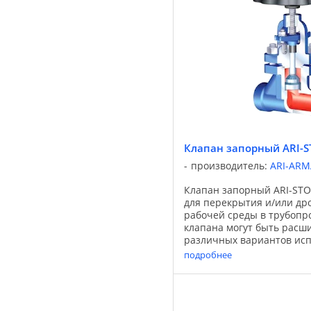
Клапан запорный ARI-
производитель:
ARI-AR
Клапан запорный ARI-ST
для перекрытия и/или др
рабочей среды в трубопр
клапана могут быть рас
различных вариантов исп
клапана. Применение: Об
подробнее
применения: промышленно