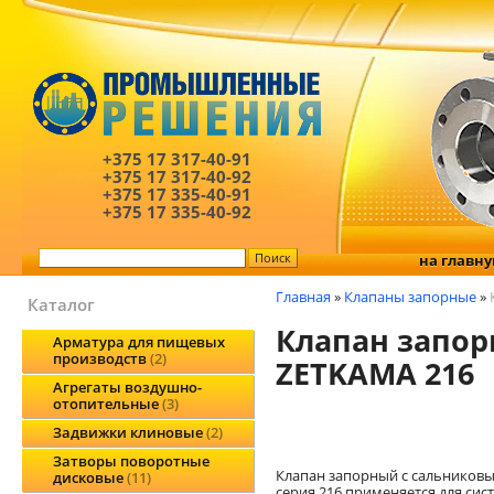
+375 17
317-40-91
+375 17
317-40-92
+375 17
335-40-91
+375 17
335-40-92
на главн
Главная
»
Клапаны запорные
»
Каталог
Клапан запо
Арматура для пищевых
производств
2
ZETKAMA 216
Агрегаты воздушно-
отопительные
3
Задвижки клиновые
2
Затворы поворотные
Клапан запорный с сальников
дисковые
11
серия 216 применяется для сис