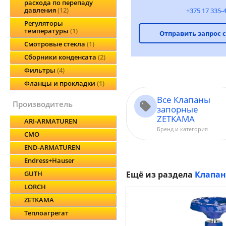
расхода по перепаду
давления
12
+375 17 335-
Регуляторы
температуры
1
Отправить запрос 
Смотровые стекла
1
Сборники конденсата
2
Фильтры
4
Фланцы и прокладки
1
Все Клапаны
производитель
запорные
ZETKAMA
ARI-ARMATUREN
Бренд и категория
CMO
END-ARMATUREN
Endress+Hauser
GUTH
Ещё из раздела
Клапан
LORCH
ZETKAMA
Теплоагрегат