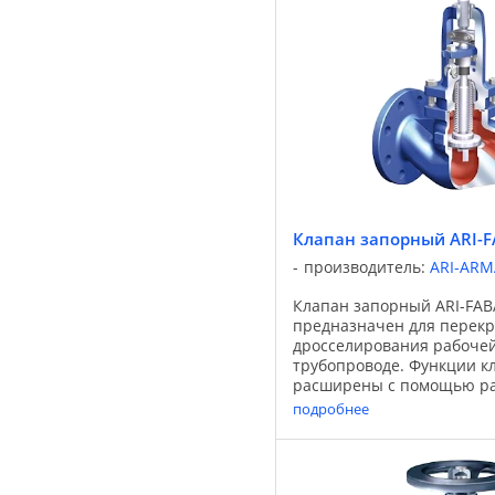
Клапан запорный ARI-FA
производитель:
ARI-AR
Клапан запорный ARI-FABA
предназначен для перекр
дросселирования рабочей
трубопроводе. Функции к
расширены с помощью р
вариантов исполнения за
подробнее
Применение: Области прим