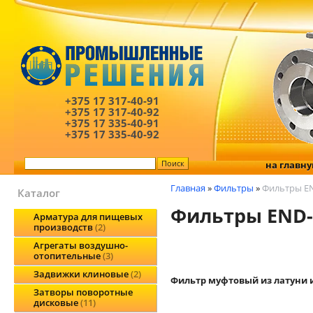
+375 17
317-40-91
+375 17
317-40-92
+375 17
335-40-91
+375 17
335-40-92
на главн
Главная
»
Фильтры
»
Фильтры E
Каталог
Фильтры END
Арматура для пищевых
производств
2
Агрегаты воздушно-
отопительные
3
Задвижки клиновые
2
Фильтр муфтовый из латуни 
Затворы поворотные
дисковые
11