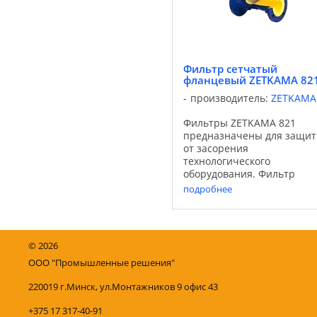
Фильтр сетчатый
фланцевый ZETKAMA 82
производитель:
ZETKAMA
Фильтры ZETKAMA 821
предназначены для защи
от засорения
технологического
оборудования. Фильтр
задерживает все твердые
подробнее
частицы, размеры которы
превышают размеры ячее
Применение: Для пара,
горячей и холодной воды 
©
2026
системах тепло- и ...
ООО "Промышленные решения"
220019 г.Минск, ул.Монтажников 9 офис 43
+375 17 317-40-91