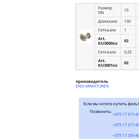
Размер
15
DN
Длина,мм
130
Сетка,мм
1
Art.
02
KU3000xx
Сетка,мм
0,25
Art.
02
KU3001xx
производитель
END-ARMATUREN
Если вы хотите купить фил
Позвонить:
+375 17 317-4
+375 17 317-4
+375 17 335-4