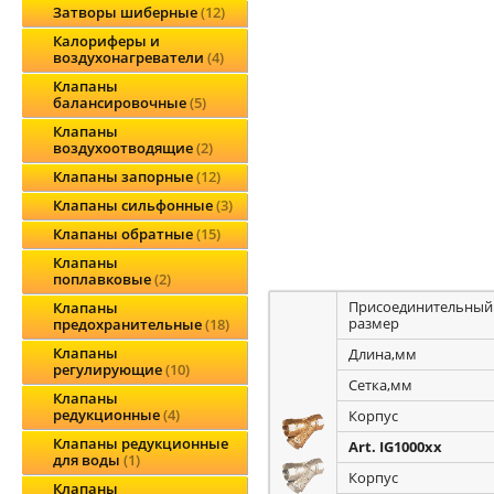
Затворы шиберные
12
Калориферы и
воздухонагреватели
4
Клапаны
балансировочные
5
Клапаны
воздухоотводящие
2
Клапаны запорные
12
Клапаны сильфонные
3
Клапаны обратные
15
Клапаны
поплавковые
2
Присоединительный
Клапаны
размер
предохранительные
18
Клапаны
Длина,мм
регулирующие
10
Сетка,мм
Клапаны
редукционные
4
Корпус
Клапаны редукционные
Art. IG1000xx
для воды
1
Корпус
Клапаны