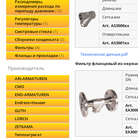
Расходомеры,
измерение расхода по
Длина,мм
перепаду давления
12
Сетка,мм
Регуляторы
температуры
1
Art. AS3000xx
Смотровые стекла
1
Отверстие,мм
Сборники конденсата
2
Art. AS3001xx
Фильтры
4
Технические данные.pdf
Фланцы и прокладки
1
Фильтр фланцевый из нержа
производитель
Разме
ARI-ARMATUREN
DN
CMO
Длина
END-ARMATUREN
Сетка
Endress+Hauser
Art.
EA300
GUTH
Сетка
LORCH
ZETKAMA
Art.
EA300
Теплоагрегат