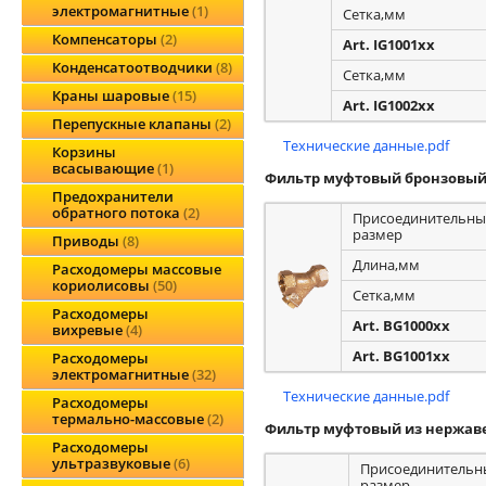
электромагнитные
1
Сетка,мм
Компенсаторы
2
Art. IG1001xx
Конденсатоотводчики
8
Сетка,мм
Краны шаровые
15
Art. IG1002xx
Перепускные клапаны
2
Технические данные.pdf
Корзины
всасывающие
1
Фильтр муфтовый бронзовы
Предохранители
обратного потока
2
Присоединительны
размер
Приводы
8
Длина,мм
Расходомеры массовые
кориолисовы
50
Сетка,мм
Расходомеры
Art. BG1000xx
вихревые
4
Art. BG1001xx
Расходомеры
электромагнитные
32
Технические данные.pdf
Расходомеры
термально-массовые
2
Фильтр муфтовый из нержав
Расходомеры
ультразвуковые
6
Присоединительн
размер