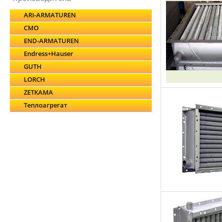
ARI-ARMATUREN
CMO
END-ARMATUREN
Endress+Hauser
GUTH
LORCH
ZETKAMA
Теплоагрегат