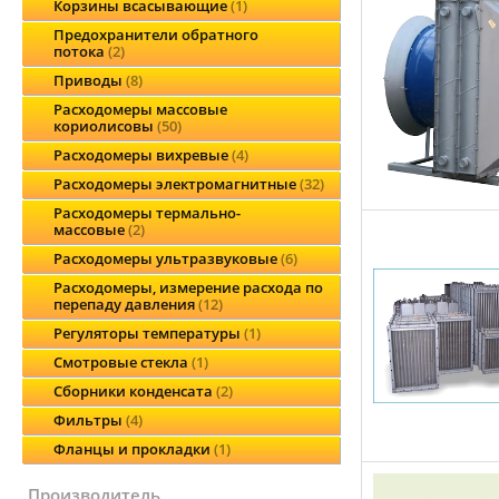
Корзины всасывающие
1
Предохранители обратного
потока
2
Приводы
8
Расходомеры массовые
кориолисовы
50
Расходомеры вихревые
4
Расходомеры электромагнитные
32
Расходомеры термально-
массовые
2
Расходомеры ультразвуковые
6
Расходомеры, измерение расхода по
перепаду давления
12
Регуляторы температуры
1
Смотровые стекла
1
Сборники конденсата
2
Фильтры
4
Фланцы и прокладки
1
производитель