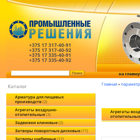
+375 17
317-40-91
+375 17
317-40-92
+375 17
335-40-91
+375 17
335-40-92
на главн
Главная
»
парамет
Каталог
Арматура для пищевых
производств
2
Агрегаты воздушно-
Агрегаты воз
отопительные
3
отопительные
Задвижки клиновые
2
Затворы поворотные дисковые
11
Затворы шиберные
12