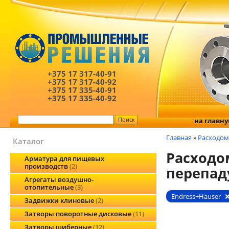
+375 17
317-40-91
+375 17
317-40-92
+375 17
335-40-91
+375 17
335-40-92
на главн
Главная
»
Расходом
Каталог
Расходо
Арматура для пищевых
производств
2
перепад
Агрегаты воздушно-
отопительные
3
Endress+Hauser
Задвижки клиновые
2
Затворы поворотные дисковые
11
Затворы шиберные
12