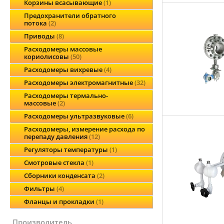
Корзины всасывающие
1
Предохранители обратного
потока
2
Приводы
8
Расходомеры массовые
кориолисовы
50
Расходомеры вихревые
4
Расходомеры электромагнитные
32
Расходомеры термально-
массовые
2
Расходомеры ультразвуковые
6
Расходомеры, измерение расхода по
перепаду давления
12
Регуляторы температуры
1
Смотровые стекла
1
Сборники конденсата
2
Фильтры
4
Фланцы и прокладки
1
производитель