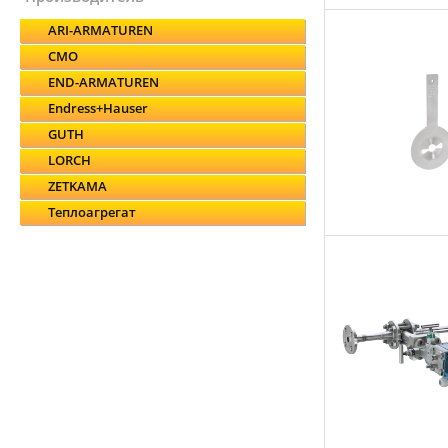
ARI-ARMATUREN
CMO
END-ARMATUREN
Endress+Hauser
GUTH
LORCH
ZETKAMA
Теплоагрегат