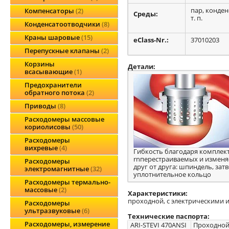
пар, конден
Компенсаторы
2
Среды:
т. п.
Конденсатоотводчики
8
Краны шаровые
15
eClass-Nr.:
37010203
Перепускные клапаны
2
Корзины
Детали:
всасывающие
1
Предохранители
обратного потока
2
Приводы
8
Расходомеры массовые
кориолисовы
50
Расходомеры
вихревые
4
Гибкость благодаря комплект
rnперестраиваемых и изменя
Расходомеры
друг от друга: шпиндель, затв
электромагнитные
32
уплотнительное кольцо
Расходомеры термально-
массовые
2
Характеристики:
проходной, с электрическими и
Расходомеры
ультразвуковые
6
Технические паспорта:
Расходомеры, измерение
ARI-STEVI 470ANSI
Проходной