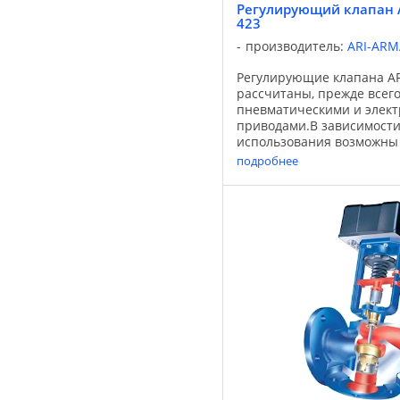
Регулирующий клапан AR
423
производитель:
ARI-AR
Регулирующие клапана ARI
рассчитаны, прежде всего,
пневматическими и элек
приводами.В зависимости
использования возможны
1. Модель со смесительны
подробнее
Модель с распределительн