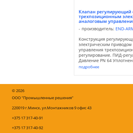
Клапан регулирующий 
трехпозиционным элек
аналоговым управлен
производитель:
END-AR
Конструкция регулирующ
электрическим приводом
управления трехпозицио
регулирование. ПИД-рег
Давление PN 64 Уплотнени
EPDM Среда газообразных
подробнее
Температура окруж. среды
©
2026
ООО "Промышленные решения"
220019 г.Минск, ул.Монтажников 9 офис 43
+375 17 317-40-91
+375 17 317-40-92