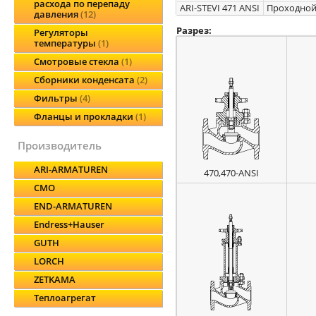
расхода по перепаду
ARI-STEVI 471 ANSI
Проходной
давления
12
Разрез:
Регуляторы
температуры
1
Смотровые стекла
1
Сборники конденсата
2
Фильтры
4
Фланцы и прокладки
1
производитель
ARI-ARMATUREN
470,470-ANSI
CMO
END-ARMATUREN
Endress+Hauser
GUTH
LORCH
ZETKAMA
Теплоагрегат