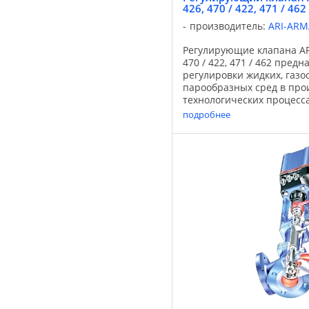
426, 470 / 422, 471 / 462
производитель:
ARI-AR
Регулирующие клапана ARI
470 / 422, 471 / 462 пред
регулировки жидких, газо
парообразных сред в про
технологических процесса
производстве промышлен
подробнее
оборудования. Регулирующ