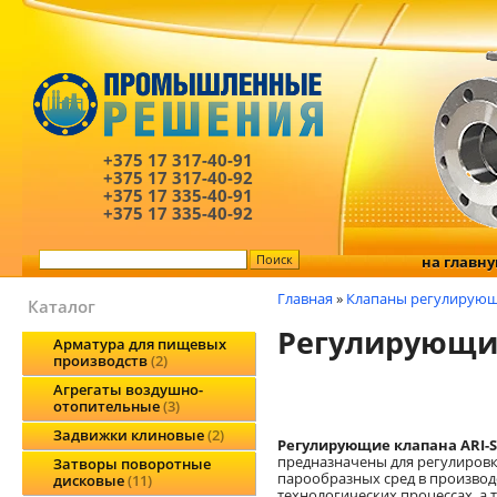
+375 17
317-40-91
+375 17
317-40-92
+375 17
335-40-91
+375 17
335-40-92
на главн
Главная
»
Клапаны регулирую
Каталог
Регулирующий
Арматура для пищевых
производств
2
Агрегаты воздушно-
отопительные
3
Задвижки клиновые
2
Регулирующие клапана ARI-ST
предназначены для регулировк
Затворы поворотные
парообразных сред в производ
дисковые
11
технологических процессах, а 