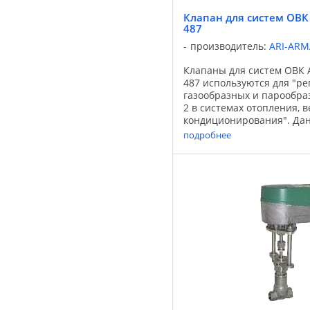
Клапан для систем ОВК A
487
производитель:
ARI-AR
Клапаны для систем ОВК A
487 используются для "ре
газообразных и парообра
2 в системах отопления, 
кондиционирования". Да
соответствуют Директиве
подробнее
работающее под ...