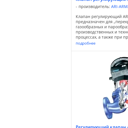
производитель:
ARI-AR
Клапан регулирующий ARI
предназначен для „перек
газообразных и парообра
производственных и техн
процессах, а также при п
промышленного оборудов
подробнее
соответствуют Директиве .
Регулирующий клапан AR