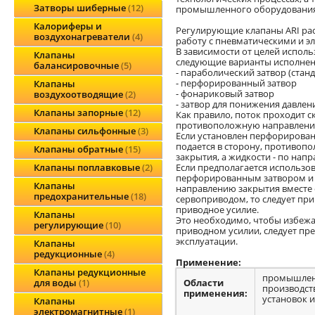
Затворы шиберные
12
промышленного оборудования
Калориферы и
Регулирующие клапаны ARI рас
воздухонагреватели
4
работу с пневматическими и э
В зависимости от целей испол
Клапаны
следующие варианты исполнени
балансировочные
5
- параболический затвор (стан
- перфорированный затвор
Клапаны
- фонариковый затвор
воздухоотводящие
2
- затвор для понижения давлен
Клапаны запорные
12
Как правило, поток проходит ск
противоположную направлени
Клапаны сильфонные
3
Если установлен перфорированн
подается в сторону, противо
Клапаны обратные
15
закрытия, а жидкости - по нап
Если предполагается использов
Клапаны поплавковые
2
перфорированным затвором и
Клапаны
направлению закрытия вместе
предохранительные
18
сервоприводом, то следует при
приводное усилие.
Клапаны
Это необходимо, чтобы избежа
регулирующие
10
приводном усилии, следует пр
эксплуатации.
Клапаны
редукционные
4
Применение:
Клапаны редукционные
промышленн
Области
для воды
1
производст
применения:
установок и
Клапаны
электромагнитные
1