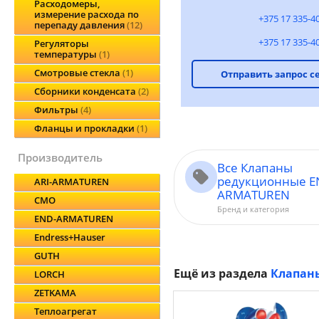
Расходомеры,
измерение расхода по
+375 17 335-4
перепаду давления
12
+375 17 335-4
Регуляторы
температуры
1
Смотровые стекла
1
Отправить запрос с
Сборники конденсата
2
Фильтры
4
Фланцы и прокладки
1
производитель
Все Клапаны
редукционные E
ARI-ARMATUREN
ARMATUREN
CMO
Бренд и категория
END-ARMATUREN
Endress+Hauser
GUTH
Ещё из раздела
Клапан
LORCH
ZETKAMA
Теплоагрегат