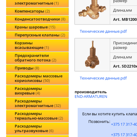
размер
электромагнитные
1
Длина,мм
Компенсаторы
2
Конденсатоотводчики
8
Art. MB120
Краны шаровые
15
Технические данные.pdf
Перепускные клапаны
2
Присоедини
Корзины
размер
всасывающие
1
Предохранители
Длина,мм
обратного потока
2
Art. SD2210
Приводы
8
Расходомеры массовые
Технические данные.pdf
кориолисовы
50
Расходомеры
производитель
вихревые
4
END-ARMATUREN
Расходомеры
электромагнитные
32
Расходомеры
Если вы хотите купить клап
термально-массовые
2
Позвонить:
+375 17 317-4
Расходомеры
ультразвуковые
6
+375 17 317-4