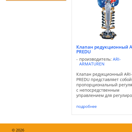
Клапан редукционный A
PREDU
производитель:
ARI-
ARMATUREN
Клапан редукционный ARI-
PREDU представляет собой
пропорциональный регуля
с непосредственным
управлением для регулиро
давления жидких,
газообразных и парообра
подробнее
сред группы II в соответст
Директивой „Оборудовани
работающее под ...
©
2026