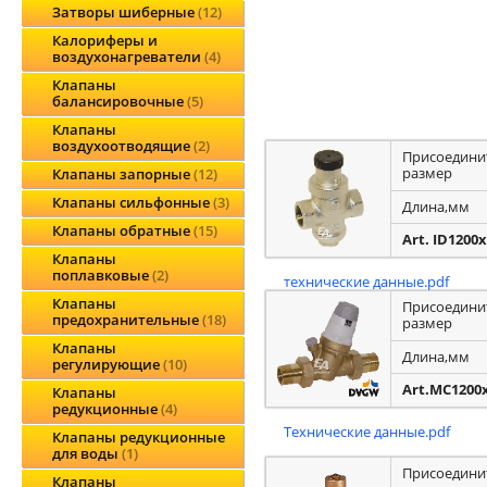
Затворы шиберные
12
Калориферы и
воздухонагреватели
4
Клапаны
балансировочные
5
Клапаны
воздухоотводящие
2
Присоедини
размер
Клапаны запорные
12
Клапаны сильфонные
3
Длина,мм
Клапаны обратные
15
Art. ID1200
Клапаны
поплавковые
2
технические данные.pdf
Клапаны
Присоедини
предохранительные
18
размер
Клапаны
Длина,мм
регулирующие
10
Art.MC1200
Клапаны
редукционные
4
Технические данные.pdf
Клапаны редукционные
для воды
1
Присоедини
Клапаны