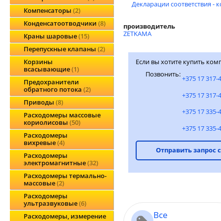
Декларации соответствия - 
Компенсаторы
2
Конденсатоотводчики
8
производитель
ZETKAMA
Краны шаровые
15
Перепускные клапаны
2
Если вы хотите купить ком
Корзины
всасывающие
1
Позвонить:
+375 17 317-
Предохранители
обратного потока
2
+375 17 317-
Приводы
8
+375 17 335-
Расходомеры массовые
кориолисовы
50
+375 17 335-
Расходомеры
вихревые
4
Отправить запрос 
Расходомеры
электромагнитные
32
Расходомеры термально-
массовые
2
Расходомеры
ультразвуковые
6
Все
Расходомеры, измерение