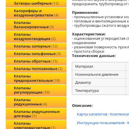
Затворы шиберные
12
предохранить трубопровод от 
Калориферы и
Применение:
воздухонагреватели
4
- промышленные установки хо
- тепловые и вентиляционные
Клапаны
- трубопроводы сжатого возду
балансировочные
5
Характеристики:
Клапаны
- оцинкованная углеродистая с
воздухоотводящие
2
соединением
Клапаны запорные
12
- резиновая поверхность прок
- простота сборки
Клапаны сильфонные
3
Технические данные:
Клапаны обратные
15
Материал
Клапаны поплавковые
2
Номинальное давление
Клапаны
предохранительные
18
Диаметр
Клапаны
Температура
регулирующие
10
Клапаны
редукционные
4
Описание:
Клапаны редукционные
Карты каталогов - Компенса
для воды
1
Инструкции пользователя - 
Клапаны
электромагнитные
1