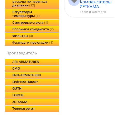
Компенсаторы
расхода по перепаду
давления
12
ZETKAMA
Регуляторы
Бренд и категория
температуры
1
Смотровые стекла
1
Сборники конденсата
2
Фильтры
4
Фланцы и прокладки
1
производитель
ARI-ARMATUREN
CMO
END-ARMATUREN
Endress+Hauser
GUTH
LORCH
ZETKAMA
Теплоагрегат