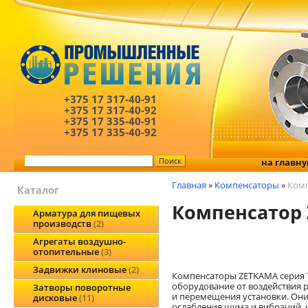
+375 17
317-40-91
+375 17
317-40-92
+375 17
335-40-91
+375 17
335-40-92
на главн
Главная
»
Компенсаторы
»
Комп
Каталог
Компенсатор 
Арматура для пищевых
производств
2
Агрегаты воздушно-
отопительные
3
Задвижки клиновые
2
Компенсаторы ZETKAMA серия
оборудование от воздействия р
Затворы поворотные
и перемещения установки. Они
дисковые
11
ослабления шума и вибраций, 