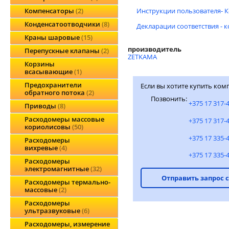
Инструкции пользователя- 
Компенсаторы
2
Конденсатоотводчики
8
Декларации соответствия - 
Краны шаровые
15
производитель
Перепускные клапаны
2
ZETKAMA
Корзины
всасывающие
1
Предохранители
Если вы хотите купить ком
обратного потока
2
Позвонить:
+375 17 317-
Приводы
8
Расходомеры массовые
+375 17 317-
кориолисовы
50
+375 17 335-
Расходомеры
вихревые
4
+375 17 335-
Расходомеры
электромагнитные
32
Отправить запрос 
Расходомеры термально-
массовые
2
Расходомеры
ультразвуковые
6
Расходомеры, измерение