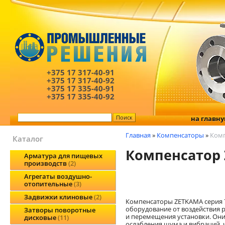
+375 17
317-40-91
+375 17
317-40-92
+375 17
335-40-91
+375 17
335-40-92
на главн
Главная
»
Компенсаторы
»
Комп
Каталог
Компенсатор 
Арматура для пищевых
производств
2
Агрегаты воздушно-
отопительные
3
Задвижки клиновые
2
Компенсаторы ZETKAMA серия
оборудование от воздействия р
Затворы поворотные
и перемещения установки. Они
дисковые
11
ослабления шума и вибраций, 