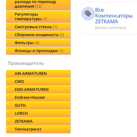
расхода по перепаду
давления
12
Все
Регуляторы
Компенсаторы
температуры
1
ZETKAMA
Смотровые стекла
1
Бренд и категория
Сборники конденсата
2
Фильтры
4
Фланцы и прокладки
1
производитель
ARI-ARMATUREN
CMO
END-ARMATUREN
Endress+Hauser
GUTH
LORCH
ZETKAMA
Теплоагрегат