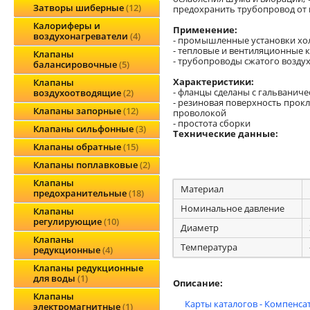
Затворы шиберные
12
предохранить трубопровод от 
Калориферы и
Применение:
воздухонагреватели
4
- промышленные установки хо
- тепловые и вентиляционные
Клапаны
- трубопроводы сжатого возду
балансировочные
5
Характеристики:
Клапаны
- фланцы сделаны с гальваниче
воздухоотводящие
2
- резиновая поверхность прокл
Клапаны запорные
12
проволокой
- простота сборки
Клапаны сильфонные
3
Технические данные:
Клапаны обратные
15
Клапаны поплавковые
2
Клапаны
Материал
предохранительные
18
Номинальное давление
Клапаны
регулирующие
10
Диаметр
Клапаны
Температура
редукционные
4
Клапаны редукционные
для воды
1
Описание:
Клапаны
Карты каталогов - Компенса
электромагнитные
1