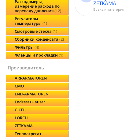
Расходомеры,
ZETKAMA
измерение расхода по
Бренд и категория
перепаду давления
12
Регуляторы
температуры
1
Смотровые стекла
1
Сборники конденсата
2
Фильтры
4
Фланцы и прокладки
1
производитель
ARI-ARMATUREN
CMO
END-ARMATUREN
Endress+Hauser
GUTH
LORCH
ZETKAMA
Теплоагрегат