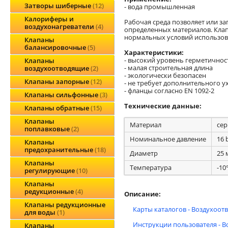
Затворы шиберные
12
- вода промышленная
Калориферы и
Рабочая среда позволяет или з
воздухонагреватели
4
определенных материалов. Кла
нормальных условий использов
Клапаны
балансировочные
5
Характеристики:
- высокий уровень герметичнос
Клапаны
- малая строительная длина
воздухоотводящие
2
- экологически безопасен
Клапаны запорные
12
- не требует дополнительного у
- фланцы согласно EN 1092-2
Клапаны сильфонные
3
Технические данные:
Клапаны обратные
15
Клапаны
Материал
сер
поплавковые
2
Номинальное давление
16 
Клапаны
предохранительные
18
Диаметр
25 
Клапаны
Температура
-10
регулирующие
10
Клапаны
редукционные
4
Описание:
Клапаны редукционные
Карты каталогов - Воздухоот
для воды
1
Инструкции пользователя - 
Клапаны