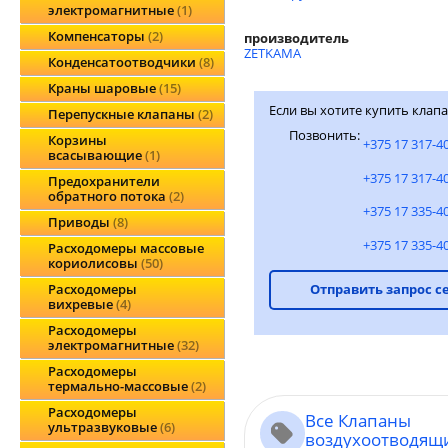
электромагнитные
1
Компенсаторы
2
производитель
ZETKAMA
Конденсатоотводчики
8
Краны шаровые
15
Если вы хотите купить клап
Перепускные клапаны
2
Позвонить:
Корзины
+375 17 317-4
всасывающие
1
+375 17 317-4
Предохранители
обратного потока
2
+375 17 335-4
Приводы
8
+375 17 335-4
Расходомеры массовые
кориолисовы
50
Расходомеры
Отправить запрос с
вихревые
4
Расходомеры
электромагнитные
32
Расходомеры
термально-массовые
2
Расходомеры
Все Клапаны
ультразвуковые
6
воздухоотводящ