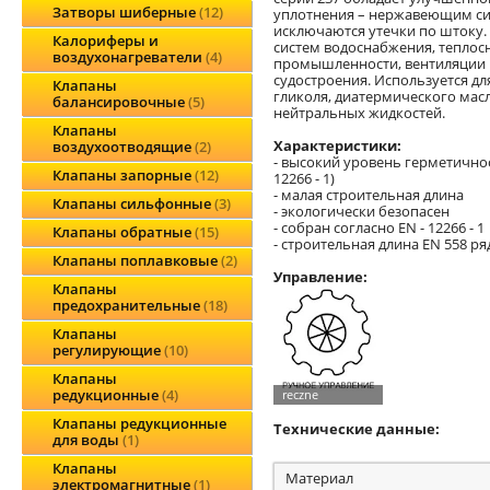
Затворы шиберные
12
уплотнения – нержавеющим си
исключаются утечки по штоку.
Калориферы и
систем водоснабжения, теплос
воздухонагреватели
4
промышленности, вентиляции 
судостроения. Используется для
Клапаны
гликоля, диатермического масл
балансировочные
5
нейтральных жидкостей.
Клапаны
Характеристики:
воздухоотводящие
2
- высокий уровень герметичност
Клапаны запорные
12
12266 - 1)
- малая строительная длина
Клапаны сильфонные
3
- экологически безопасен
- собран согласно EN - 12266 - 1
Клапаны обратные
15
- строительная длина EN 558 ря
Клапаны поплавковые
2
Управление:
Клапаны
предохранительные
18
Клапаны
регулирующие
10
Клапаны
редукционные
4
Клапаны редукционные
Технические данные:
для воды
1
Клапаны
Материал
электромагнитные
1