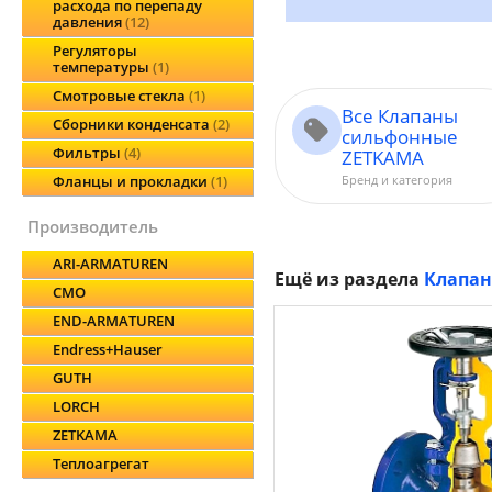
расхода по перепаду
давления
12
Регуляторы
температуры
1
Смотровые стекла
1
Все Клапаны
Сборники конденсата
2
сильфонные
Фильтры
4
ZETKAMA
Бренд и категория
Фланцы и прокладки
1
производитель
ARI-ARMATUREN
Ещё из раздела
Клапа
CMO
END-ARMATUREN
Endress+Hauser
GUTH
LORCH
ZETKAMA
Теплоагрегат