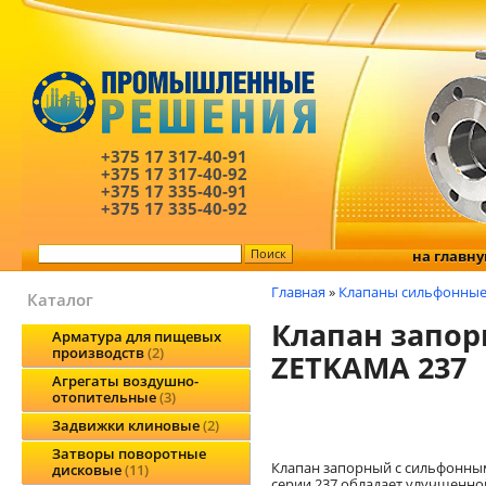
+375 17
317-40-91
+375 17
317-40-92
+375 17
335-40-91
+375 17
335-40-92
на главн
Главная
»
Клапаны сильфонны
Каталог
Клапан запо
Арматура для пищевых
производств
2
ZETKAMA 237
Агрегаты воздушно-
отопительные
3
Задвижки клиновые
2
Затворы поворотные
Клапан запорный с сильфонны
дисковые
11
серии 237 обладает улучшенно