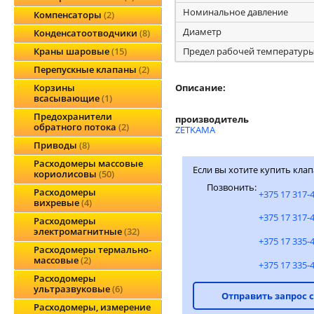
Номинальное давление
Компенсаторы
2
Диаметр
Конденсатоотводчики
8
Предел рабочей температур
Краны шаровые
15
Перепускные клапаны
2
Описание:
Корзины
всасывающие
1
Предохранители
производитель
обратного потока
2
ZETKAMA
Приводы
8
Расходомеры массовые
Если вы хотите купить кла
кориолисовы
50
Позвонить:
Расходомеры
+375 17 317-
вихревые
4
+375 17 317-
Расходомеры
электромагнитные
32
+375 17 335-
Расходомеры термально-
массовые
2
+375 17 335-
Расходомеры
ультразвуковые
6
Отправить запрос 
Расходомеры, измерение