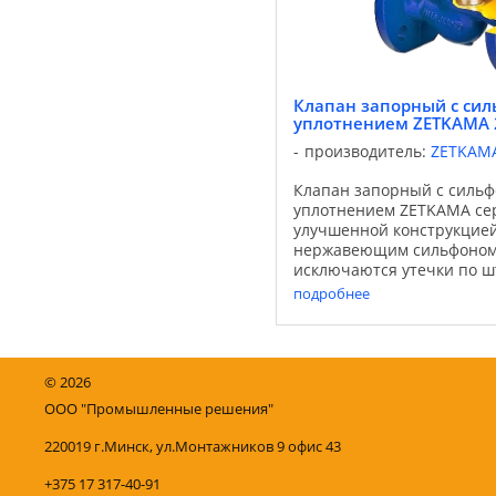
Клапан запорный с си
уплотнением ZETKAMA 
производитель:
ZETKAM
Клапан запорный с силь
уплотнением ZETKAMA сер
улучшенной конструкцией
нержавеющим сильфоном,
исключаются утечки по ш
Применяются клапана для
подробнее
водоснабжения, теплоснаб
©
2026
ООО "Промышленные решения"
220019 г.Минск, ул.Монтажников 9 офис 43
+375 17 317-40-91