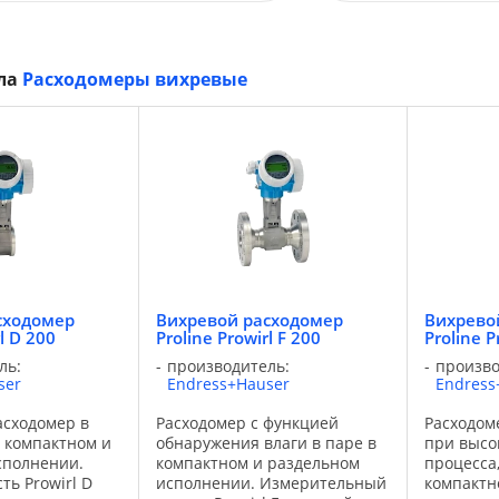
ела
Расходомеры вихревые
сходомер
Вихревой расходомер
Вихрево
l D 200
Proline Prowirl F 200
Proline P
ль:
производитель:
произво
ser
Endress+Hauser
Endress
сходомер в
Расходомер с функцией
Расходом
 компактном и
обнаружения влаги в паре в
при высо
сполнении.
компактном и раздельном
процесса
ть Prowirl D
исполнении. Измерительный
компактн