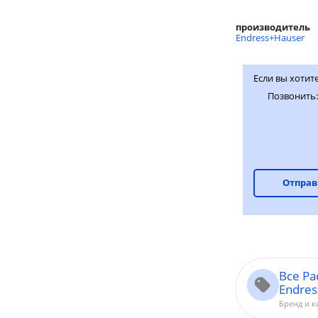
производитель
Endress+Hauser
Если вы хотите
Позвонить
Отправ
Все Р
Endre
Бренд и к