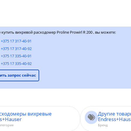
 купить вихревой расходомер Proline Prowirl R 200 , вы можете:
:
+375 17 317-40-91
+375 17 317-40-92
+375 17 335-40-91
+375 17 335-40-92
ить запрос сейчас
асходомеры вихревые
Другие това
ss+Hauser
Endress+Haus
атегория
Бренд