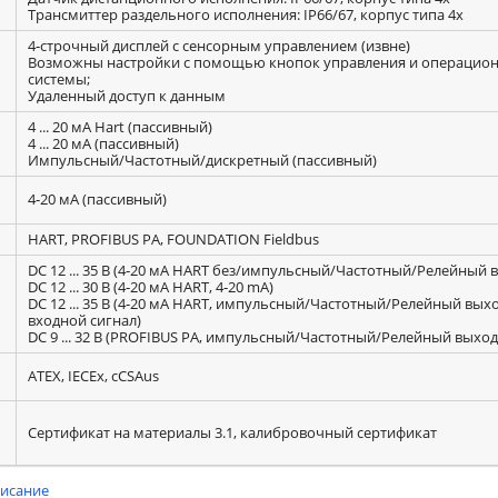
Трансмиттер раздельного исполнения: IP66/67, корпус типа 4x
4‐строчный дисплей с сенсорным управлением (извне)
Возможны настройки с помощью кнопок управления и операцио
системы;
Удаленный доступ к данным
4 ... 20 мА Hart (пассивный)
4 ... 20 мА (пассивный)
Импульсный/Частотный/дискретный (пассивный)
4‐20 мA (пассивный)
HART, PROFIBUS PA, FOUNDATION Fieldbus
DC 12 ... 35 В (4‐20 мA HART без/импульсный/Частотный/Релейный 
DC 12 ... 30 В (4‐20 мA HART, 4‐20 mA)
DC 12 ... 35 В (4‐20 мA HART, импульсный/Частотный/Релейный выхо
входной сигнал)
DC 9 ... 32 В (PROFIBUS PA, импульсный/Частотный/Релейный выход
ATEX, IECEx, cCSAus
Сертификат на материалы 3.1, калибровочный сертификат
писание