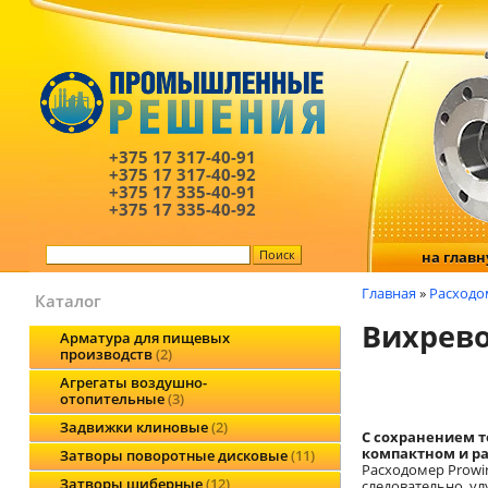
+375 17
317-40-91
+375 17
317-40-92
+375 17
335-40-91
+375 17
335-40-92
на глав
Главная
»
Расходо
Каталог
Вихрево
Арматура для пищевых
производств
2
Агрегаты воздушно-
отопительные
3
Задвижки клиновые
2
С сохранением т
компактном и р
Затворы поворотные дисковые
11
Расходомер Prowir
Затворы шиберные
12
следовательно, ул