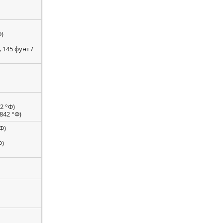
Ф)
 145 фунт /
2 °Ф)
842 °Ф)
Ф)
Ф)