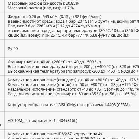
Массовый расход (жидкость): ±0.85%
Массовый расход (пар, газ): ±1.7 %
Жидкость: 0.26 до 545 м³/ч (0.15 до 321 фут³/мин)
в зависимости от среды: вода 1 бар, 20 °С (14,5 фунт / кв. дюйм, 68° 
Пар, газ: 3.6 до 7262 м³/ч (2.12 до 4274 фут³/мин)
в зависимости от среды: пар при температуре 180 °С, 10 бар (356 °Ф,
кв. дюйм); воздух при 25 °С, 4.4 бар (77 °Ф, 63.8 фунт / кв. дюйм)
Ру 40
Стандартная: от -40 до +260 °C (от -40 до +500 °Ф)
Высокая/низкая температура (опция): -200 до +400 °C (от -328 до +75
Высокая/низкая температура (по запросу): -200 до +450 °C (-328 до +
Компактное исполнение (стандарт): от -40 до +80 °C (от -40 до +176 °
Компактное исполнение (опция): от -50 до +80 °C (от -58 до +176 °Ф)
Раздельное исполнение (стандарт): от -40 до +85 °C (от -40 до +185 °
Раздельное исполнение (опция): от -50 до +85 °C (от -58 до +185 °Ф)
Корпус преобразователя: AlSi10Mg, с покрытием; 1.4408 (CF3M)
AlSi10Mg, с покрытием; 1.4404 (316L)
я
Компактное исполнение: IP66/67, корпус типа 4x
Датчик дистанционного исполнения: IP66/67, корпус типа 4x