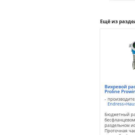
Ещё из разд
Вихревой ра
Proline Prowir
производите
Endress+Hau
Бюджетный ра
бесфланцевом
раздельном и
Проточная час