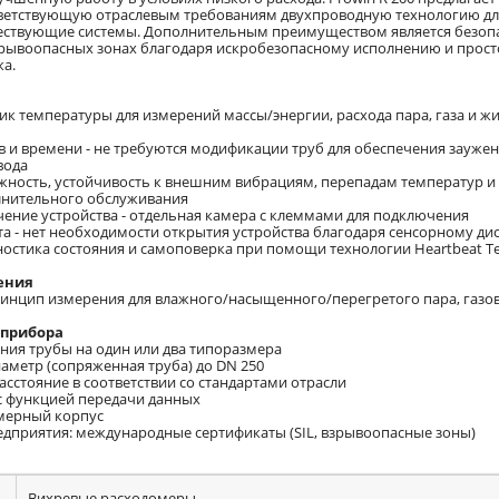
ветствующую отраслевым требованиям двухпроводную технологию дл
ествующие системы. Дополнительным преимуществом является безоп
рывоопасных зонах благодаря искробезопасному исполнению и прост
а.
ик температуры для измерений массы/энергии, расхода пара, газа и ж
в и времени - не требуются модификации труб для обеспечения зауже
вода
ежность, устойчивость к внешним вибрациям, перепадам температур и
олнительного обслуживания
чение устройства - отдельная камера с клеммами для подключения
та - нет необходимости открытия устройства благодаря сенсорному ди
ностика состояния и самоповерка при помощи технологии Heartbeat T
ения
инцип измерения для влажного/насыщенного/перегретого пара, газов 
 прибора
ения трубы на один или два типоразмера
аметр (сопряженная труба) до DN 250
сстояние в соответствии со стандартами отрасли
 с функцией передачи данных
мерный корпус
редприятия: международные сертификаты (SIL, взрывоопасные зоны)
Вихревые расходомеры