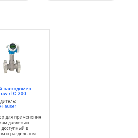
й расходомер
rowirl O 200
дитель:
+Hauser
ер для применения
ком давлении
, доступный в
ом и раздельном