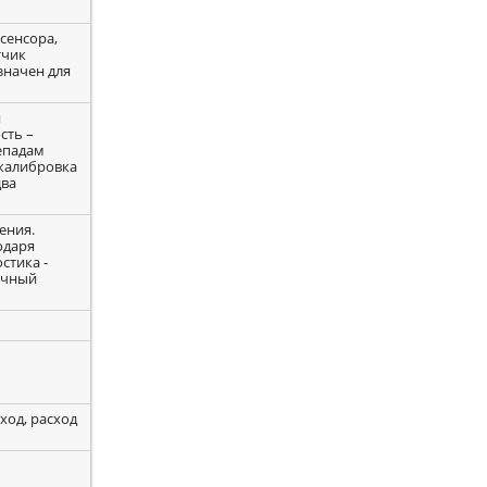
сенсора,
тчик
значен для
я
сть –
епадам
 калибровка
два
ения.
одаря
стика -
очный
ход, расход