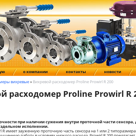
ную
о компании
контакты
новости
меры вихревые
»
Вихревой расходомер Proline Prowirl R 200
й расходомер Proline Prowirl R 
очности при наличии сужения внутри проточной части сенсора, 
аздельном исполнении.
l R имеет зауженную проточную часть сенсора на 1 или 2 типоразмера 
учшенную работу в условиях низкого расхода. Prowirl R 200 предлагает