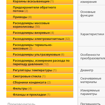
Корзины всасывающие
1
измерения
Предохранители обратного
потока
2
Основные
функции
Приводы
8
Расходомеры массовые
кориолисовы
50
Расходомеры вихревые
4
Характеристики
Расходомеры электромагнитные
32
Расходомеры термально-
массовые
2
Расходомеры ультразвуковые
6
Особенности
преобразовател
Расходомеры, измерение расхода по
перепаду давления
12
Диаметр
Регуляторы температуры
1
Смотровые стекла
1
Смачиваемые
материалы
Сборники конденсата
2
Фильтры
4
Измеряемые
параметры
Фланцы и прокладки
1
Погрешность
производитель