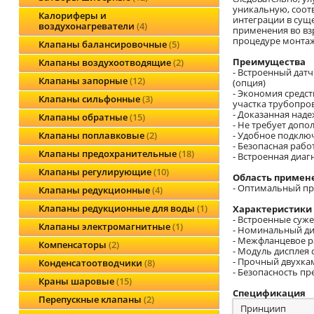
уникальную, соот
Калориферы и
интеграции в сущ
воздухонагреватели
4
применения во вз
процедуре монтаж
Клапаны балансировочные
5
Преимущества
Клапаны воздухоотводящие
2
- Встроенный датч
Клапаны запорные
12
(опция)
- Экономия средст
Клапаны сильфонные
3
участка трубопро
- Доказанная над
Клапаны обратные
15
- Не требует доп
- Удобное подклю
Клапаны поплавковые
2
- Безопасная рабо
Клапаны предохранительные
18
- Встроенная диаг
Клапаны регулирующие
10
Область примен
- Оптимальный пр
Клапаны редукционные
4
Клапаны редукционные для воды
1
Характеристики
- Встроенные суж
Клапаны электромагнитные
1
- Номинальный ди
- Межфланцевое ра
Компенсаторы
2
- Модуль дисплея
- Прочный двухка
Конденсатоотводчики
8
- Безопасность п
Краны шаровые
15
Спецификация
Перепускные клапаны
2
Принциип