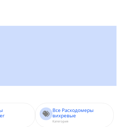
ры
Все Расходомеры
er
вихревые
Категория