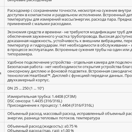
Расходомер с сохранением точности, несмотря на сужение внутри 
доступен в компактном и раздельном исполнении. Встроенный да
температуры для измерений массы/энергии, расхода пара. Предна
применений с малыми расходами.
Экономия средств и времени - не требуются модификации труб дл
обеспечения зауженного участка трубопровода. Высокая доступно
доказанная надежность, устойчивость к внешним вибрациям, пер
температур и гидроударам. Нет необходимости в обслуживании –
в процессе эксплуатации. Встроенные сужения трубы на один или 
типоразмера.
Удобное подключение устройства - отдельная камера для подключ
Безопасная работа - нет необходимости открытия устройства благ
сенсорному дисплею и фоновой подсветке. Встроенная самодиагно
я
технология Heartbeat™. Дисплей с функцией передачи данных. Пр
двухкамерный корпус.
DN 25 ... 250 (1 ... 10")
Измерительная трубка: 1.4408 (CF3M)
DSC сенсора: 1.4435 (316/316L)
Присоединение к процессу: 1.4404 (F316/F316L)
Объемный расход, массовый расход, исправленный объемный рас
энергии, разница тепловых потоков, температура
Объемный расход (жидкость): ±0.75 %
Объемный расход (пар, газ): ±1.00 %