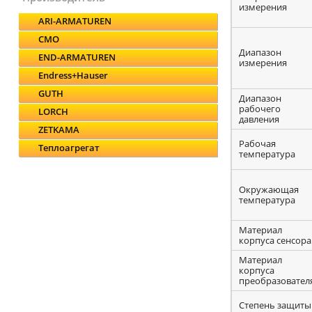
измерения
ARI-ARMATUREN
CMO
Диапазон
END-ARMATUREN
измерения
Endress+Hauser
GUTH
Диапазон
рабочего
LORCH
давления
ZETKAMA
Рабочая
Теплоагрегат
температура
Окружающая
температура
Материал
корпуса сенсора
Материал
корпуса
преобразовател
Степень защиты